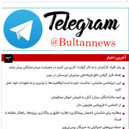
آخرین اخبار
باید افراد کارآمدتر را به کار گرفت/ کاری می کنیم در معیشت مردم مشکلی پیش نیاید
هدف قرار گرفتن اتاق‌ فرماندهی مزدوران عربستان در یمن
این دیپلماسی نمایشی، شکست خورده است/واقعیت‌ها را بپذیرید و به تعهدات خود عمل
کنید
امید مالباختگان رمزارز آبکی به فروش اموال محکومان
از التماس تا فروپاشی هژمونی دلار
مطالبه برای شکستن انحصار پیمانکاری؛ نظارت دقیق بر واگذاری پروژه‌ها، راهکار مقابله با
فساد
حمله نیروهای اسرائیلی به خبرنگار پرس‌تی‌وی