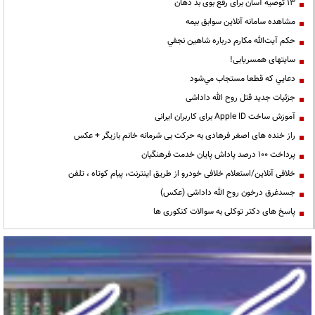
13 توصیه آسان برای رفع بوی بد دهان
مشاهده سامانه آنلاين سوابق بیمه
حكم آيت‌الله مكارم درباره شاهين نجفي
سایتهای همسریابی!
دعايي كه قطعا مستجاب مي‌شود
جزئیات جدید قتل روح الله داداشی
آموزش ساخت Apple ID برای کاربران ایرانی
راز خنده های اصغر فرهادی به حرکت بی شرمانه خانم بازیگر + عکس
پرداخت ۱۰۰ درصد پاداش پایان خدمت فرهنگیان
خلافی آنلاین/استعلام خلافی خودرو از طریق اینترنت، پیام کوتاه ، تلفن
جسدغرق درخون روح الله داداشی (عکس)
پاسخ های دکتر توکلی به سوالات کنکوری ها