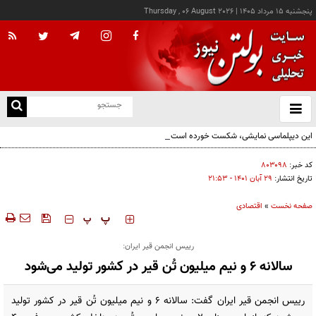
پنجشنبه ۱۵ مرداد ۱۴۰۵
|
Thursday , 06 August 2026
از
و
ته
این دیپلماسی نمایشی، شکست خورده است/واقعیت‌ها را بپذیرید و به تعهدات خود عمل کنید
ن
نو
کد خبر:
۸۰۳۰۹۸
تاریخ انتشار:
۲۹ آبان ۱۴۰۱ - ۲۱:۵۳
صفحه نخست
»
اقتصادی
‍‍‍ پ
پ
رییس انجمن قیر ایران:
سالانه ۶ و نیم میلیون تُن قیر در کشور تولید می‌شود
رییس انجمن قیر ایران گفت: سالانه ۶ و نیم میلیون تُن قیر در کشور تولید