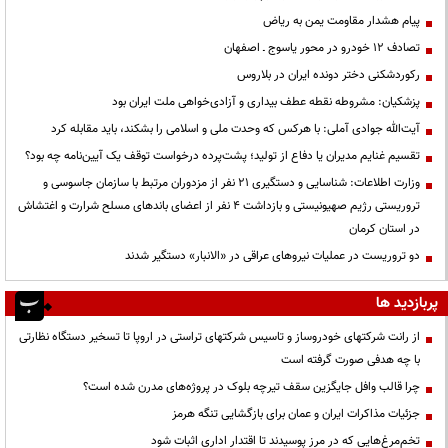
پیام هشدار مقاومت یمن به ریاض
تصادف ۱۲ خودرو در محور یاسوج ـ اصفهان
رکوردشکنی دختر دونده ایران در بلاروس
پزشکیان: مشروطه نقطه عطف بیداری و آزادی‌خواهی ملت ایران بود
آیت‌الله جوادی آملی: با هرکس که وحدت ملی و اسلامی را بشکند، باید مقابله کرد
تقسیم غنایم مدیران یا دفاع از تولید؛ پشت‌پرده درخواست توقف یک آیین‌نامه چه بود؟
وزارت اطلاعات: شناسایی و دستگیری ۲۱ نفر از مزدوران مرتبط با سازمان جاسوسی و
تروریستی رژیم صهیونیستی و بازداشت ۴ نفر از اعضای باندهای مسلح شرارت و اغتشاش
در استان کرمان
دو تروریست در عملیات نیروهای عراقی در «الانبار» دستگیر شدند
پربازدید ها
از رانت‌ شرکتهای خودروساز و تاسیس شرکتهای تراستی در اروپا تا تسخیر دستگاه نظارتی
با چه هدفی صورت گرفته است
چرا قالب وافل جایگزین سقف تیرچه بلوک در پروژه‌های مدرن شده است؟
جزئیات مذاکرات ایران و عمان برای بازگشایی تنگه هرمز
تخم‌مرغ‌هایی که در مرز پوسیدند تا اقتدار اداری اثبات شود