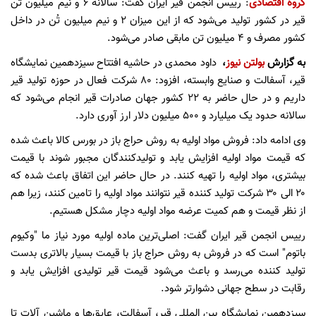
گروه اقتصادی
: رییس انجمن قیر ایران گفت: سالانه ۶ و نیم میلیون تُن
قیر در کشور تولید می‌شود که از این میزان ۲ و نیم میلیون تُن در داخل
کشور مصرف و ۴ میلیون تن مابقی صادر می‌شود.
به گزارش
بولتن نیوز
،
داود محمدی در حاشیه افتتاح سیزدهمین نمایشگاه
قیر، آسفالت و صنایع وابسته، افزود: ۸۰ شرکت فعال در حوزه تولید قیر
داریم و در حال حاضر به ۲۲ کشور جهان صادرات قیر انجام می‌شود که
سالانه حدود یک میلیارد و ۵۰۰ میلیون دلار ارز آوری دارد.
وی ادامه داد: فروش مواد اولیه به روش حراج باز در بورس کالا باعث شده
که قیمت مواد اولیه افزایش یابد و تولیدکنندگان مجبور شوند با قیمت
بیشتری، مواد اولیه را تهیه کنند. در حال حاضر این اتفاق باعث شده که
۲۰ الی ۳۰ شرکت تولید کننده قیر نتوانند مواد اولیه را تامین کنند، زیرا هم
از نظر قیمت و هم کمیت عرضه مواد اولیه دچار مشکل هستیم.
رییس انجمن قیر ایران گفت: اصلی‌ترین ماده اولیه مورد نیاز ما "وکیوم
باتوم" است که در فروش به روش حراج باز با قیمت بسیار بالاتری بدست
تولید کننده می‌رسد و باعث می‌شود قیمت قیر تولیدی افزایش یابد و
رقابت در سطح جهانی دشوارتر شود.
سیزدهمین نمایشگاه بین المللی قیر، آسفالت، عایق‌ها و ماشین آلات تا