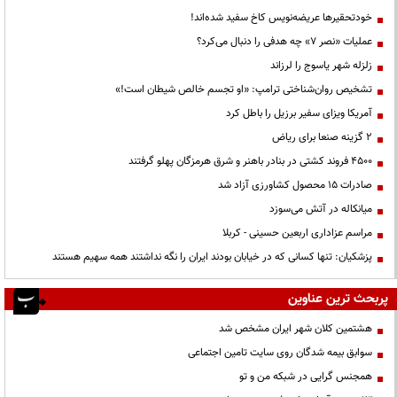
خودتحقیرها عریضه‌نویس کاخ سفید شده‌اند!
عملیات «نصر ۷» چه هدفی را دنبال می‌کرد؟
زلزله شهر یاسوج را لرزاند
تشخیص روان‌شناختی ترامپ: «او تجسم خالص شیطان است!»
آمریکا ویزای سفیر برزیل را باطل کرد
۲ گزینه صنعا برای ریاض
۴۵۰۰ فروند کشتی در بنادر باهنر و شرق هرمزگان پهلو گرفتند
صادرات ۱۵ محصول کشاورزی آزاد شد
میانکاله در آتش می‌سوزد
مراسم عزاداری اربعین حسینی - کربلا
پزشکیان: تنها کسانی که در خیابان بودند ایران را نگه نداشتند همه سهیم هستند
پربحث ترین عناوین
هشتمین کلان شهر ایران مشخص شد
سوابق بیمه شدگان روی سایت تامین اجتماعی
همجنس گرایی در شبکه من و تو