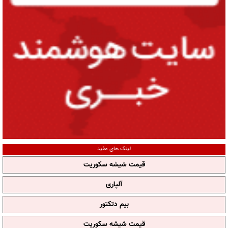
لینک های مفید
قیمت شیشه سکوریت
آلپاری
بیم دتکتور
قیمت شیشه سکوریت