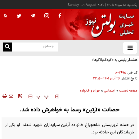
يکشنبه ۱۸ مرداد ۱۴۰۵
|
Sunday , 09 August 2026
از
و
ته
هشدار پلیس به «کودک‌بلاگرها»
ن
نو
کد خبر:
۸۰۲۶۹۵
تاریخ انتشار:
۲۶ آبان ۱۴۰۱ - ۲۲:۱۶
صفحه نخست
»
اجتماعی
»
جوان و خانواده
‍‍‍ پ
پ
حضانت «آرتین» رسما به خواهرش داده شد.
در حمله تروریستی شاهچراغ خانواده آرتین سرایداران شهید شدند. او یکی از
بازماندگان این حادثه بود.