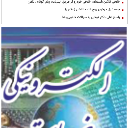
خلافی آنلاین/استعلام خلافی خودرو از طریق اینترنت، پیام کوتاه ، تلفن
جسدغرق درخون روح الله داداشی (عکس)
پاسخ های دکتر توکلی به سوالات کنکوری ها