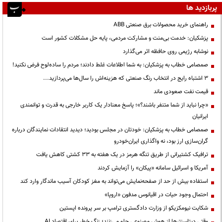
پربازدید ها
راهنمای خرید محصولات برق صنعتی ABB
پزشکیان: خدمت بی‌منت و مشارکت مردمی، پایه حل مشکلات کشور است
نوشابه رژیمی روی حافظه اثر می‌گذارد
صمصامی خطاب به پزشکیان: به شما اطلاعات غلط دادند؛ مردم را ساده‌لوح فرض نکنید!
3 اشتباه رایج در انتخاب رنگ صنعتی که هزینه‌اش را سال‌ها می‌پردازید...
قیمت نفت صعودی ماند
«چرا نباید از شما متنفر باشند؟»؛ پاسخ معنادار یک کاربر خارجی به قدرت و توانمندی
ایرانیان
صمصامی خطاب به پزشکیان: خودتان در مجلس بودید؛ دیدید انتقادات نمایندگان درباره
گران‌سازی ارز بود، نه واگذاری ایران‌خودرو
ترافیک کشتیرانی از طریق تنگه هرمز در یک هفته به ۳۳ کشتی کاهش یافت
آمریکا و اسرائیل سامانه «پیکان» را آزمایش کردند
استفاده بیش از حد از صفحه‌نمایش می‌تواند به مغز کودکان آسیب ماندگار وارد کند
احتمال وجود حیات در اقیانوس مدفون «اروپا»
شکایت نیومکزیکو از وزارت دادگستری ترامپ بر سر پرونده اپستین
وقتی دیتاسنترها از هوش مصنوعی جلو می‌زنند؛ زنگ خطر برای اقتصاد AI