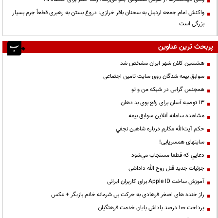
واکنش امام جمعه اردبیل به سخنان باقر خرازی: دروغ بستن به رهبری قطعاً جرم بسیار
بزرگی است
پربحث ترین عناوین
هشتمین کلان شهر ایران مشخص شد
سوابق بیمه شدگان روی سایت تامین اجتماعی
همجنس گرایی در شبکه من و تو
13 توصیه آسان برای رفع بوی بد دهان
مشاهده سامانه آنلاين سوابق بیمه
حكم آيت‌الله مكارم درباره شاهين نجفي
سایتهای همسریابی!
دعايي كه قطعا مستجاب مي‌شود
جزئیات جدید قتل روح الله داداشی
آموزش ساخت Apple ID برای کاربران ایرانی
راز خنده های اصغر فرهادی به حرکت بی شرمانه خانم بازیگر + عکس
پرداخت ۱۰۰ درصد پاداش پایان خدمت فرهنگیان