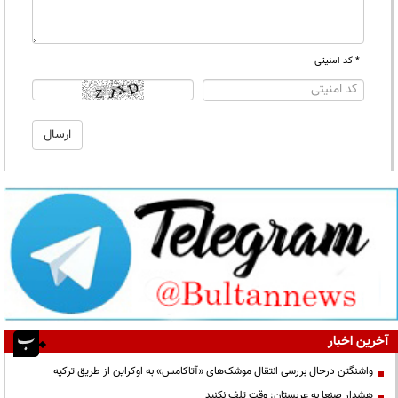
* کد امنیتی
آخرین اخبار
واشنگتن درحال بررسی انتقال موشک‌های «آتاکامس» به اوکراین از طریق ترکیه
هشدار صنعا به عربستان: وقت تلف نکنید