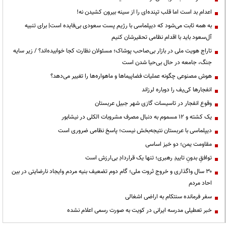
اعدام بد است اما قلب تپنده‌ای را از سینه بیرون کشیدن نه!
به همه ثابت می‌شود که دیپلماسی با رژیم پست سعودی بی‌فایده است| برای تنبیه
آل‌سعود باید با اقدام نظامی تحقیرشان کنیم
تاراج هویت ملی در بازار بی‌صاحب پوشاک؛ مسئولان نظارت کجا خوابیده‌اند؟ / زیر سایه
جنگ، جامعه در حال بی‌حیا شدن است
هوش مصنوعی چگونه عملیات فضاپیماها و ماهواره‌ها را تغییر می‌دهد؟
انفجارها کی‌یف را دوباره لرزاند
وقوع انفجار در تاسیسات گازی شهر جبیل عربستان
یک کشته و ۱۲ مسموم به دنبال مصرف مشروبات الکلی در نیشابور
دیپلماسی با عربستان نتیجه‌بخش نیست؛ پاسخ نظامی ضروری است
مقاومت یمن؛ دو خیز اساسی
توافقِ بدونِ تاییدِ رهبری؛ تنها یک قراردادِ بی‌ارزش است
۳۰ سال واگذاری و خروج ثروت ملی؛ گام دوم تضعیف بنیه مردم وایجاد نارضایتی در بین
احاد مردم
سفر فرمانده سنتکام به اراضی اشغالی
خبر تعطیلی مدرسه ایرانی در کویت به صورت رسمی اعلام نشده