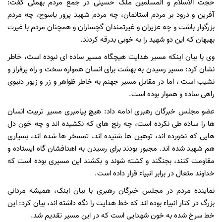
حجت الاسلام و المسلمین ملک حسینی در جمع مردم بهمئی گفت:
آفرین و درود بر مردم استانمان، چه مردم شهید پرور یاسوج، چه مردم
بزرگوار باشت و چه عزیزان و غیرتمندان گچساران و همچنان مردم با غیرت
بهبهان که این دو شهید را به خوبی بدرقه کردند.
وی با بیان اینکه مسیر هدایت هیچگاه مسیر ساده ای نبوده است، خاطر
نشان کرد: مسیر رسیدن به بهشت برای انسان همواره سخت و راه پرفراز و
نشیب است ، اما در مقابل مسیر جهنم به خاطر ظواهر و زر و زیور دنیوی
راهی ساده و هموار بوده است.
عضو مجلس خبرگان رهبری ادامه داد: هیچ پیامبری مسیر تربیت انسان
ها را ساده طی نکرده است، چه رنج های که نکشیده اند و چه خون دل
هایی که نخورده اند، توهین ها شنیده اند، تمسخر ها شده اند، بسیاری
هم شهید شده اند. مجبور بودند برای رسیدن به اهدافشان گاه ایستاده و
مقاومت کنند، بجنگند و کشته شوند و بکشند این مسیری بوده است که
خداوند متعال در برابر انبیاء قرار داده است.
نماینده مردم در مجلس خبرگان رهبری با بیان اینک، همیشه مردانی
بزرگ در کنار انبیاء بوده اند که خط هدایت را نگه داشته اند، بیان کرد: این
خط سرخ شده به خون شهدایی است که در این مسیر تقدیم شد.