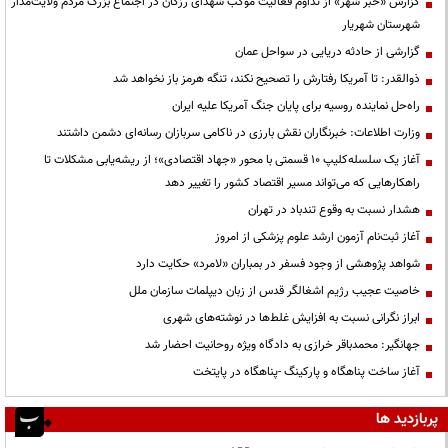
گزارش «خبر شهر» از تداوم فعالیت موکب شهدای رزکان در اجتماع بزرگ مردم ولایت‌مدار
شهرستان شهریار
گزارشی از حادثه دریایی در سواحل عمان
ذوالقدر: تا آمریکا رفتارش را تصحیح نکند، تنگه هرمز باز نخواهد شد
راه‌حل نماینده روسیه برای پایان جنگ آمریکا علیه ایران
وزارت اطلاعات: خبرنگاران نقش بارزی در ناکامی سربازان رسانه‌ای دشمن داشتند
آغاز یک سلسله‌کلیپ ۱۰ قسمتی با محور «جهاد اقتصادی»؛ از ریشه‌یابی مشکلات تا
راهکارهایی که می‌تواند مسیر اقتصاد کشور را تغییر دهد
هشدار نسبت به وقوع تندباد در تهران
آغاز ثبت‌نام آزمون ارشد علوم پزشکی از امروز
شواهد پژوهشی از وجود فسفر در بمباران «لامرد» حکایت دارد
خاصیت عجیب رژیم اشغالگر قدس از زبان دیپلمات سازمان ملل
ابراز نگرانی نسبت به افزایش غلط‌ها در نوشته‌های شهری
جهانگیر: محمدباقر خرازی به دادگاه ویژه روحانیت احضار شد
آغاز ساخت پناهگاه و پارکینگ -پناهگاه در پایتخت
پربازدید ها