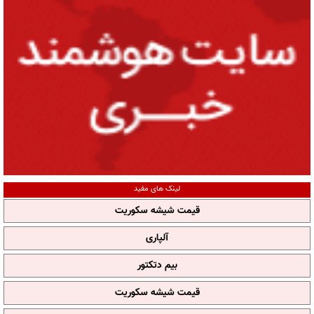
لینک های مفید
قیمت شیشه سکوریت
آلپاری
بیم دتکتور
قیمت شیشه سکوریت