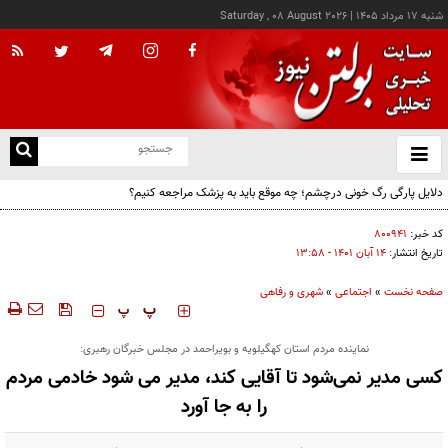
شنبه ۱۷ مرداد ۱۴۰۵
|
Saturday , 08 August 2026
از
و
ته
دلایل پارگی رگ خونی درچشم؛ چه موقع باید به پزشک مراجعه کنیم؟
ن
نو
کد خبر:
۸۰۰۹۴۱
تاریخ انتشار:
۱۴ آبان ۱۴۰۱ - ۱۳:۵۸
صفحه نخست
»
اجتماعی
»
شهری و رفاهی
‍‍‍ پ
پ
نماینده مردم استان کهگیلویه و بویراحمد در مجلس خبرگان رهبری:
کسی مدیر نمی‌شود تا آقایی کند، مدیر می شود خادمی مردم
را به جا آورد