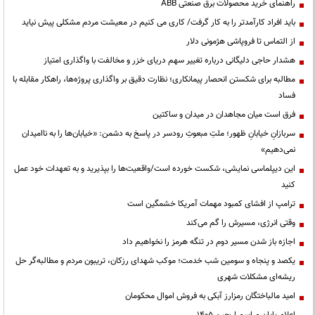
راهنمای خرید محصولات برق صنعتی ABB
باید افراد کارآمدتر را به کار گرفت/ کاری می کنیم در معیشت مردم مشکلی پیش نیاید
از التماس تا فروپاشی هژمونی دلار
هشدار حاجی دلیگانی درباره تغییر سهم دریای خزر و مخالفت با واگذاری امتیاز
مطالبه برای شکستن انحصار پیمانکاری؛ نظارت دقیق بر واگذاری پروژه‌ها، راهکار مقابله با
فساد
فرق است میان مجاهدان در میدان و ساکتین
سربازانِ خیابانِ ظهور؛ ملتِ مبعوثِ رودسر در پاسخ به دشمن: «خیابان‌ها را به ناامیدان
نمی‌دهیم»
این دیپلماسی نمایشی، شکست خورده است/واقعیت‌ها را بپذیرید و به تعهدات خود عمل
کنید
ترامپ از افشای کمبود مهمات آمریکا خشمگین است
وقتی انرژی، مسیرش را گم می‌کند
اجازه باز شدن مسیر دوم در تنگه هرمز را نخواهیم داد
یکصد و پنجاه و سومین شب خدمت؛ موکب شهدای رزکان، تریبون مردم و مطالبه‌گر حل
ریشه‌ای مشکلات شهری
امید مالباختگان رمزارز آبکی به فروش اموال محکومان
اعلام پایان مراسم اربعین ۱۴۰۵