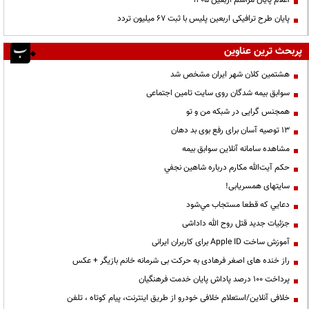
پایان طرح ترافیکی اربعین پلیس با ثبت ۶۷ میلیون تردد
پربحث ترین عناوین
هشتمین کلان شهر ایران مشخص شد
سوابق بیمه شدگان روی سایت تامین اجتماعی
همجنس گرایی در شبکه من و تو
13 توصیه آسان برای رفع بوی بد دهان
مشاهده سامانه آنلاين سوابق بیمه
حكم آيت‌الله مكارم درباره شاهين نجفي
سایتهای همسریابی!
دعايي كه قطعا مستجاب مي‌شود
جزئیات جدید قتل روح الله داداشی
آموزش ساخت Apple ID برای کاربران ایرانی
راز خنده های اصغر فرهادی به حرکت بی شرمانه خانم بازیگر + عکس
پرداخت ۱۰۰ درصد پاداش پایان خدمت فرهنگیان
خلافی آنلاین/استعلام خلافی خودرو از طریق اینترنت، پیام کوتاه ، تلفن