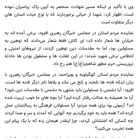
وی با تأکید بر اینکه مسیر شهادت منحصر به آیین پاک پیامبران نبوده
است، اظهار کرد: شهدا از حیاتی برخوردارند که با نوع حیات انسان های
دیگر متفاوت است
نماینده مردم استان در مجلس خبرگان رهبری افزود: برخی آمده اند به
خیابان ها شعار داده اند؛ ای کاش فقط شعار می‌دادند که توهین به
مسئولین بود، اما به مقدسات دین توهین کردند، از نیروهای امنیتی و
انتظامی برخی شهید شدند؛ در این غفلت ها و مشغول بودن ها حادثه
تروریستی حرم مطهر شاهچراغ(ع) هم رخ داد.
نماینده مردم استان کهگیلویه و بویراحمد در مجلس خبرگان رهبری با
بیان اینکه فتنه ها تلخند و تلخ می ماند و بلاها نام دیگر فتنه ها است،
افزود: آیا دشمنی با مسئولین باید منتهی به دشمنی با مقدسات دین شود؟
آیا ما همیشه به عدالت رفتار کرده ایم؟ آیا بچه های ما خوب تربیت شده
اند؟ آزمونی بود برای همه مردم؛ آیا مسئولان فرهنگی به رسالتشان عمل
کرده اند؟ همه باید به خود برگردیم چه آنهایی که آمدند و سر و صدا کردند
چه کسانی که اغتشاش کردند، چرا اینقدر هیجان زده که با یک پیام این
همه تخریب می‌کنید؟