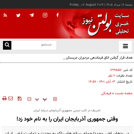
جمعه ۱۶ مرداد ۱۴۰۵
|
Friday , 07 August 2026
از
و
ته
هدف قرار گرفتن اتاق‌ فرماندهی مزدوران عربستان در یمن
ن
نو
کد خبر:
۷۹۹۵۵۷
تعداد نظرات:
۶ نظر
تاریخ انتشار:
۰۳ آبان ۱۴۰۱ - ۱۴:۵۷
صفحه نخست
»
فرهنگی
‍‍‍ پ
پ
تحریف در کتب درسی جمهوری آذربایجان درباره ایران
وقتی جمهوری آذربایجان ایران را به نام خود زد!
در روزهای اخیر مجددا حمله رسانه های باکو به وحدت و تمامیت ارضی ایران