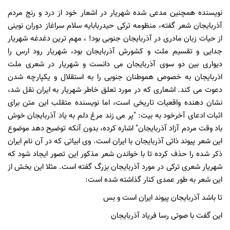
نویسنده همچنین مدعی شده شهریار در اشعار خود از درد و رنج مردم
آذربایجان شعر گفته، منظومه ترکی حیدربابایه سلام سراغاز دوران نوینی
از حیات زبان مادری در آذربایجان جنوبی بود! ، مهم ترین دغدغه شهریار
جدایی و تقسیم ملت و کشورش آذربایجان بود، شهریار رود ارس را
دیواری بین دو سوی آذربایجان می دانست و شهریار در شعری ملت
اذربایجان به خصوص هموطنان جنوبی را به استقلال و یکپارچه شدن
دعوت می کند. اشعاری که در مورد تعلق خاطر شهریار به ایران نقل شد،
نشان دهنده واقعیات تاریخی است، اما نویسنده متقلب این متن برای
اثبات ادعای آخرخود به بیت: "پر می زند مرغ دلم به یاد آذربایجان خوش
باد وقت مردم آزاد آذربایجان" اشاره کرده، بدون آنکه توضیح دهد موضوع
این شعر پیوند ذاتی آذربایجان با ایران است. وی ابیاتی که در آن نام ایران
ذکر شده را حذف کرده تا با خواندن شعر مذکور این تصور ایجاد شود که
شهریار شعری ترکی در مورد آذربایجان بزرگ گفته است. مثلا این بخش از
این شعر به طور عمدی کنار گذاشته شده است:
تا باشد آذربایجان پیوند ایران است و بس
این گفت با صوتی رسا فریاد آذربایجان