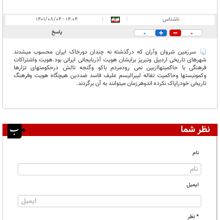
ناشناس
|
|
۱۴:۰۴ - ۱۴۰۱/۰۸/۰۴
پاسخ
0
0
سرزمین شروان وآران که درگذشته نه چندان دورخاک ایران محسوب میشدند
شهرهای تاریخی اردبیل وتبریز برایشان هویت آذربایجانی ایرانی بود.هویت واشتراکات
فرهنگی با حاکمیتهاازبین نمی رودمردم باکو وگنجه تالش درحکومتهای تزارها
وکمونیستها وحاکمیت تفاله لیبرالیسم علیف فاسد ضددین هیچگاه هویت وفرهنگ
تاریخی خودراپاک نکرده اندوهرزمان میتوانند به آن برگردند.
نظر شما
نام
ایمیل
* نظر