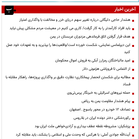
آخرین اخبار
هشدار حاجی دلیگانی درباره تغییر سهم دریای خزر و مخالفت با واگذاری امتیاز
باید افراد کارآمدتر را به کار گرفت/ کاری می کنیم در معیشت مردم مشکلی پیش نیاید
هدف قرار گرفتن اتاق‌ فرماندهی مزدوران عربستان در یمن
این دیپلماسی نمایشی، شکست خورده است/واقعیت‌ها را بپذیرید و به تعهدات خود عمل
کنید
امید مالباختگان رمزارز آبکی به فروش اموال محکومان
از التماس تا فروپاشی هژمونی دلار
مطالبه برای شکستن انحصار پیمانکاری؛ نظارت دقیق بر واگذاری پروژه‌ها، راهکار مقابله با
فساد
حمله نیروهای اسرائیلی به خبرنگار پرس‌تی‌وی
پیام هشدار مقاومت یمن به ریاض
تصادف ۱۲ خودرو در محور یاسوج ـ اصفهان
رکوردشکنی دختر دونده ایران در بلاروس
پزشکیان: مشروطه نقطه عطف بیداری و آزادی‌خواهی ملت ایران بود
آیت‌الله جوادی آملی: با هرکس که وحدت ملی و اسلامی را بشکند، باید مقابله کرد