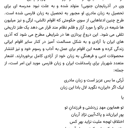
وی در آذربایجان جنوبی! متولد شده و به علت نبود مدرسه ای برای
تحصیل به زبان مادری او مجبور به تحصیل به زبان فارسی شده است.
طرح چنین ادعاهایی از سوی حکومتی که اقوام تالشی، لزگی و نیز میلیون
ها شیعه در باکو را مورد آزار و ظلم نظام مند قرار می دهد یک طنز تاریخی
تلقی می شود. این دروغ پردازی ها در شرایطی مطرح می شود که آذری
های ایران با آزادی و به شکل مسالمت آمیز در کنار سایر اقوام ایرانی
زندگی کرده و همه این اقوام برای عمل به آداب و رسوم خود و نیز انتشار
محصولات ادبی و فرهنگی به زبان خود از آزادی کامل برخوردارند. اشعار
متعدد شهریار برای پاسداشت ایران و زبان فارسی موید این امر است، از
جمله:
تُرکی ما بس عزیز است و زبان مادری
لیک اگر «ایران» نگوید لال بادا این زبان
یا
تو همایون مهدِ زردشتی و فرزندانِ تو
پورِ ایران‌اند و پاک‌آیین نژادِ آریان
اختلافِ لهجه ملیت نزاید بهرِ کس