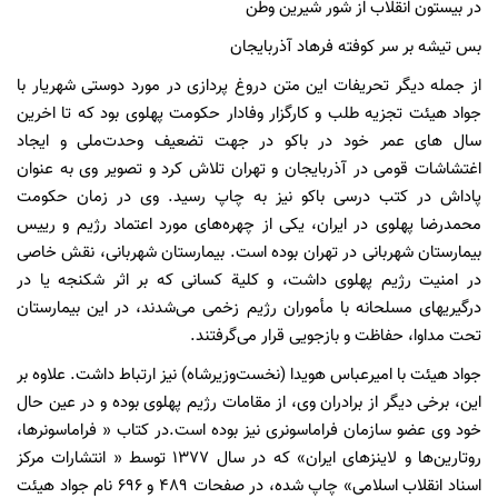
در بیستون انقلاب از شور شیرین وطن
بس تیشه بر سر کوفته فرهاد آذربایجان
از جمله دیگر تحریفات این متن دروغ پردازی در مورد دوستی شهریار با
جواد هیئت تجزیه طلب و کارگزار وفادار حکومت پهلوی بود که تا اخرین
سال های عمر خود در باکو در جهت تضعیف وحدت‌ملی و ایجاد
اغتشاشات قومی در آذربایجان و تهران تلاش کرد و تصویر وی به عنوان
پاداش در کتب درسی باکو نیز به چاپ رسید. وی در زمان حکومت
محمدرضا پهلوی در ایران، یکی از چهره‌های مورد اعتماد رژیم و رییس
بیمارستان شهربانی در تهران بوده است. بیمارستان شهربانی، نقش خاصی
در امنیت رژیم پهلوی داشت، و کلیة کسانی که بر اثر شکنجه یا در
درگیریهای مسلحانه با مأموران رژیم زخمی می‌شدند، در این بیمارستان
تحت مداوا، حفاظت و بازجویی قرار می‌گرفتند.
جواد هیئت با امیرعباس هویدا (نخست‌وزیرشاه) نیز ارتباط داشت. علاوه بر
این، برخی دیگر از برادران وی، از مقامات رژیم پهلوی بوده و در عین حال
خود وی عضو سازمان فراماسونری نیز بوده است.در کتاب « فراماسونرها،
روتارین‌ها و لاینزهای ایران» که در سال 1377 توسط « انتشارات مرکز
اسناد انقلاب اسلامی» چاپ شده، در صفحات 489 و 696 نام جواد هیئت