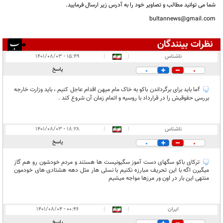
شما می توانید مطالب و تصاویر خود را به آدرس زیر ارسال فرمایید.
bultannews@gmail.com
نظرات بینندگان
انتشار یافته:
۶
ناشناس
|
|
۱۵:۴۹ - ۱۴۰۱/۰۸/۰۳
در انتظار بررسی:
پاسخ
0
0
غیر قابل انتشار:
۲۳
fما باید برای برگرداندن باکو به خاک مام میهن اقدام عاجل کنیم ، باید وزارت خارجه
بررسی حقوقیش را در قرارداد با روسیه و اتمام زمان آن شروع کند .
ناشناس
|
|
۱۸:۲۸ - ۱۴۰۱/۰۸/۰۳
پاسخ
0
0
ترکای باکو سگهای دست آموز سگیونیست ها هستند و مردم خودشون رو هم گاز
میگیرن اگه با این تحریف مبارزه نکنیم با نسلی هار مثل دهه هشتادی های خودمون
منتهی این بار در اون ور مرزها مواجه میشیم
ایران
|
|
۰۰:۴۶ - ۱۴۰۱/۰۸/۰۴
پاسخ