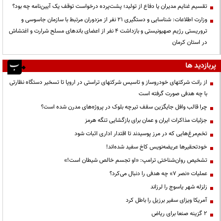
تقسیم غنایم مدیران یا دفاع از تولید؛ پشت‌پرده درخواست توقف یک آیین‌نامه چه بود؟
وزارت اطلاعات: شناسایی و دستگیری ۲۱ نفر از مزدوران مرتبط با سازمان جاسوسی و
تروریستی رژیم صهیونیستی و بازداشت ۴ نفر از اعضای باندهای مسلح شرارت و اغتشاش
در استان کرمان
پربازدید ها
از رانت‌ شرکتهای خودروساز و تاسیس شرکتهای تراستی در اروپا تا تسخیر دستگاه نظارتی
با چه هدفی صورت گرفته است
چرا قالب وافل جایگزین سقف تیرچه بلوک در پروژه‌های مدرن شده است؟
جزئیات مذاکرات ایران و عمان برای بازگشایی تنگه هرمز
تخم‌مرغ‌هایی که در مرز پوسیدند تا اقتدار اداری اثبات شود
خودتحقیرها عریضه‌نویس کاخ سفید شده‌اند!
تشخیص روان‌شناختی ترامپ: «او تجسم خالص شیطان است!»
عملیات «نصر ۷» چه هدفی را دنبال می‌کرد؟
زلزله شهر یاسوج را لرزاند
آمریکا ویزای سفیر برزیل را باطل کرد
۲ گزینه صنعا برای ریاض