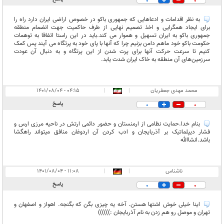
0
0
به نظر اقدامات و ادعاهایی که جمهوری باکو در خصوص اراضی ایران دارد راه را
برای ایجاد همگرایی و اخذ تصمیم نهایی از طرف حاکمیت جهت انضمام منطقه
جمهوری باکو به ایران تسهیل و هموار می کند.باید در این راستا اتفاقا به توهمات
حکومت باکو خود ماهم دامن بزنیم چرا که آنها با پای خود به پرتگاه می آیند پس کمک
کنیم تا سرعت حرکت آنها برای پرت شدن از این پرتگاه و به دنبال آن عودت
سرزمین‌های آن منطقه به خاک ایران شدت یابد.
محمد مهدی جعفریان
|
|
۰۴:۱۵ - ۱۴۰۱/۰۸/۰۴
پاسخ
0
0
بنام خدا.حمایت نظامی از ارمنستان و حضور دائمی ارتش در ناحیه مرزی ارس و
فشار دیپلماتیک بر آذربایجان و ادب کردن آن اردوغان منافق میتواند راهگشا
باشد.انشاالله
ناشناس
|
|
۱۱:۰۸ - ۱۴۰۱/۰۸/۰۴
پاسخ
0
0
اینا خیلی خوش اشتها هستن. آخه یه چیزی بگن که بگنجه. اهواز و اصفهان و
تهران و موصل رو هم زدن به نام آذربایجان :))))))