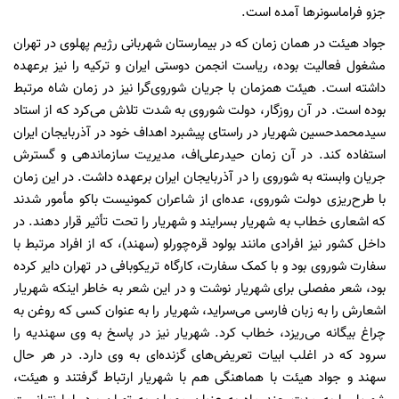
جزو فراماسونرها آمده است.
جواد هیئت در همان زمان که در بیمارستان شهربانی رژیم پهلوی در تهران
مشغول فعالیت بوده، ریاست انجمن دوستی ایران و ترکیه را نیز برعهده
داشته است. هیئت همزمان با جریان شوروی‌گرا نیز در زمان شاه مرتبط
بوده است. در آن روزگار، دولت شوروی به شدت تلاش می‌کرد که از استاد
سیدمحمدحسین شهریار در راستای پیشبرد اهداف خود در آذربایجان ایران
استفاده کند. در آن زمان حیدرعلی‌اف، مدیریت سازماندهی و گسترش
جریان وابسته به شوروی را در آذربایجان ایران برعهده داشت. در این زمان
با طرح‌ریزی دولت شوروی، عده‌ای از شاعران کمونیست باکو مأمور شدند
که اشعاری خطاب به شهریار بسرایند و شهریار را تحت تأثیر قرار دهند. در
داخل کشور نیز افرادی مانند بولود قره‌چورلو (سهند)، که از افراد مرتبط با
سفارت شوروی بود و با کمک سفارت، کارگاه تریکوبافی در تهران دایر کرده
بود، شعر مفصلی برای شهریار نوشت و در این شعر به خاطر اینکه شهریار
اشعارش را به زبان فارسی می‌سراید، شهریار را به عنوان کسی که روغن به
چراغ بیگانه می‌ریزد، خطاب کرد. شهریار نیز در پاسخ به وی سهندیه را
سرود که در اغلب ابیات تعریض‌های گزنده‌ای به وی دارد. در هر حال
سهند و جواد هیئت با هماهنگی هم با شهریار ارتباط گرفتند و هیئت،