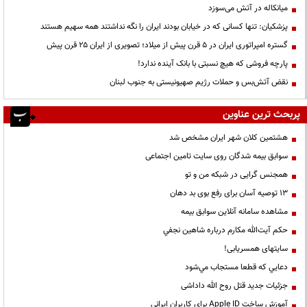
میانکاله در آتش می‌سوزد
پزشکیان: تنها کسانی که در خیابان بودند ایران را نگه نداشتند همه سهیم هستند
گستره امپراتوری ایران در ۵ قرن پیش از میلاد؛ تصویری از ایران ۲۵ قرن پیش
پارچه فروشی که هیچ نسبتی با بانک آینده ندارد!
نقض آتش‌بس و حملات رژیم صهیونیستی به جنوب لبنان
پربحث ترین عناوین
هشتمین کلان شهر ایران مشخص شد
سوابق بیمه شدگان روی سایت تامین اجتماعی
همجنس گرایی در شبکه من و تو
13 توصیه آسان برای رفع بوی بد دهان
مشاهده سامانه آنلاين سوابق بیمه
حكم آيت‌الله مكارم درباره شاهين نجفي
سایتهای همسریابی!
دعايي كه قطعا مستجاب مي‌شود
جزئیات جدید قتل روح الله داداشی
آموزش ساخت Apple ID برای کاربران ایرانی