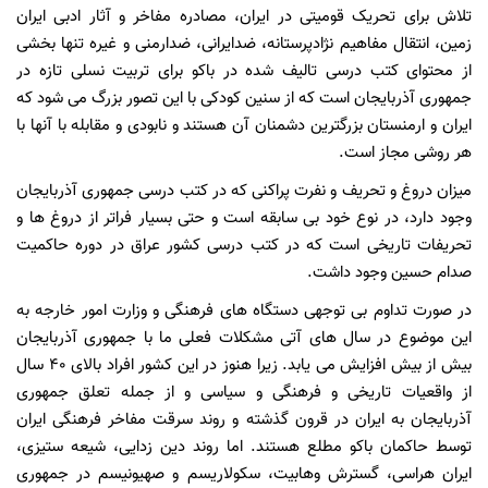
تلاش برای تحریک قومیتی در ایران، مصادره مفاخر و آثار ادبی ایران
زمین، انتقال مفاهیم نژادپرستانه، ضدایرانی، ضدارمنی و غیره تنها بخشی
از محتوای کتب درسی تالیف شده در باکو برای تربیت نسلی تازه در
جمهوری آذربایجان است که از سنین کودکی با این تصور بزرگ می شود که
ایران و ارمنستان بزرگترین دشمنان آن هستند و نابودی و مقابله با آنها با
هر روشی مجاز است.
میزان دروغ و تحریف و نفرت پراکنی که در کتب درسی جمهوری آذربایجان
وجود دارد، در نوع خود بی سابقه است و حتی بسیار فراتر از دروغ ها و
تحریفات تاریخی است که در کتب درسی کشور عراق در دوره حاکمیت
صدام حسین وجود داشت.
در صورت تداوم بی توجهی دستگاه های فرهنگی و وزارت امور خارجه به
این موضوع در سال های آتی مشکلات فعلی ما با جمهوری آذربایجان
بیش از بیش افزایش می یابد. زیرا هنوز در این کشور افراد بالای 40 سال
از واقعیات تاریخی و فرهنگی و سیاسی و از جمله تعلق جمهوری
آذربایجان به ایران در قرون گذشته و روند سرقت مفاخر فرهنگی ایران
توسط حاکمان باکو مطلع هستند. اما روند دین زدایی، شیعه ستیزی،
ایران هراسی، گسترش وهابیت، سکولاریسم و صهیونیسم در جمهوری