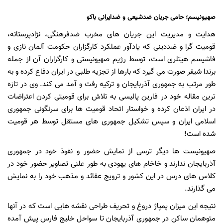
صهیونیسم؛ حامی جریان ضدشیعی و ضدایرانی باکو
هدایت و مدیریت این جریان های مخرب ضدفرهنگی، نژادپرستانه،
قومیت گرا و ضددینی که یادآور عملکرد کارگزاران حکومت آلمان نازی و
فاشیسم هیتلری است، توسط رژیم صهیونیستی و کارگزاران آن از جمله
برندا شیفر صورت می گیرد که بارها از تجزیه طلبی در ایران دفاع کرده و به
طور مرتب به جمهوری آذربایجان و ترکیه رفت و آمد می کند. وی در تازه
ترین مقاله خود در فارین پالیسی به تلاش برای قومیتی کردن اعتراضات
در ایران اذعان کرده و خواستار اتحاد قومیت ها برای سرنگونی جمهوری
اسلامی ایران و سپس تشکیل جمهوری های مستقل توسط هر قومیت
شده است!
صهیونیست ها دیگر ترسی از نمایش حضور و نفوذ خود در جمهوری
آذربایجان ندارند و خاخام های یهودی به طور علنی تصاویر حضور خود در
کلاس های درس در این کشور و ترویج عقائد و مذهب خود را به نمایش
می گذارند.
نتیجه این میزان پمپاژ دروغ و تحریف طراحی نقشه هایی است که در آنها
متوهمان ساکن در جمهوری آذربایجان تا سواحل خلیج فارس پیش آمده