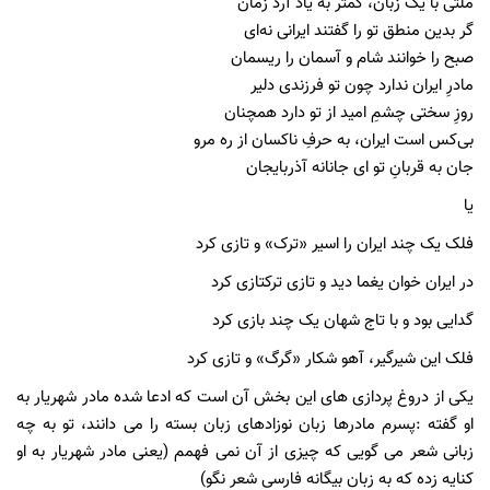
ملتی با یک زبان، کمتر به یاد آرد زمان
گر بدین منطق تو را گفتند ایرانی نه‌ای
صبح را خوانند شام و آسمان را ریسمان
مادرِ ایران ندارد چون تو فرزندی دلیر
روزِ سختی چشمِ امید از تو دارد همچنان
بی‌کس است ایران، به حرفِ ناکسان از ره مرو
جان به قربانِ تو ای جانانه آذربایجان
یا
فلک‌ یک‌ چند ایران‌ را اسیر «ترک» و تازی کرد
در ایران‌ خوان‌ یغما دید و تازی ترکتازی کرد
گدایی بود و با تاج‌ شهان‌ یک‌ چند بازی کرد
فلک‌ این‌ شیرگیر، آهو شکار «گرگ‌» و تازی کرد
یکی از دروغ پردازی های این بخش آن است که ادعا شده مادر شهریار به
او گفته :پسرم مادرها زبان نوزادهای زبان بسته را می دانند، تو به چه
زبانی شعر می گویی که چیزی از آن نمی فهمم (یعنی مادر شهریار به او
کنایه زده که به زبان بیگانه فارسی شعر نگو)