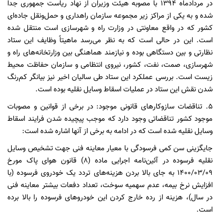
در مردادماه ۱۳۹۴ با مصوبه هیئت وزیران از نهاد ریاست جمهوری جدا
شده و به یکی از مراکز زیر مجموعه سازمان راهداری و حمل‌ونقل جاده‌ای
کشور که در واقع معاونتی در وزارت راه و شهرسازی است منتقل شده
است. این در حالی است که به نظر می‌رسد ماهیتاً وظایف این ستاد
نظارتی و بین دستگاهی بوده و نیازمند هماهنگی بین وزارتخانه‌های راه و
شهرسازی، صمت، نفت، کشور، نیروی انتظامی و سازمان حفاظت محیط
زیست است. بررسی عملکرد این ستاد طی سالیان اخیر نیز بیانگر کم‌رنگ
شدن نقش این ستاد در عملیات اسقاط وسایل نقلیه بوده است.
۵. تناقضات سازوکارهای قانونی موجود: در برخی از قوانین و مصوبات
موجود کشور تناقضاتی وجود دارد که موجب پیچیده شدن فرایند اسقاط
وسایل نقلیه شده است که در ادامه به برخی از آنها اشاره شده است:
جایگزینی سن کمی فرسودگی با معیار معاینه فنی جهت تشخیص وسایل
نقلیه فرسوده در آئین‌نامه اجرایی ماده (۸) قانون هوای پاک مورخ
۰۹/‏۰۳/‏۱۴۰۰‬ به جای بالا بردن هزینه‌های تردد یک خودروی فرسوده (با
افزایش نرخ بیمه، عدم سهمیه سوخت، تعداد دفعات بیشتر معاینه فنی
در سال)، هزینه از رده خارج کردن این خودروهای فرسوده را بالا برده
است.