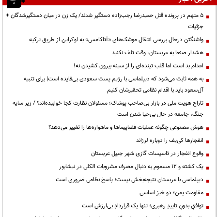
۵ متهم در پرونده قتل حمیدرضا رجب‌زاده دستگیر شدند/ یک زن در میان دستگیرشدگان +
جزئیات
واشنگتن درحال بررسی انتقال موشک‌های «آتاکامس» به اوکراین از طریق ترکیه
هشدار صنعا به عربستان: وقت تلف نکنید
اعدام بد است اما قلب تپنده‌ای را از سینه بیرون کشیدن نه!
به همه ثابت می‌شود که دیپلماسی با رژیم پست سعودی بی‌فایده است| برای تنبیه
آل‌سعود باید با اقدام نظامی تحقیرشان کنیم
تاراج هویت ملی در بازار بی‌صاحب پوشاک؛ مسئولان نظارت کجا خوابیده‌اند؟ / زیر سایه
جنگ، جامعه در حال بی‌حیا شدن است
هوش مصنوعی چگونه عملیات فضاپیماها و ماهواره‌ها را تغییر می‌دهد؟
انفجارها کی‌یف را دوباره لرزاند
وقوع انفجار در تاسیسات گازی شهر جبیل عربستان
یک کشته و ۱۲ مسموم به دنبال مصرف مشروبات الکلی در نیشابور
دیپلماسی با عربستان نتیجه‌بخش نیست؛ پاسخ نظامی ضروری است
مقاومت یمن؛ دو خیز اساسی
توافقِ بدونِ تاییدِ رهبری؛ تنها یک قراردادِ بی‌ارزش است