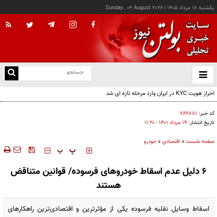
يکشنبه ۱۸ مرداد ۱۴۰۵
|
Sunday , 09 August 2026
از
و
ته
ن
نو
کد خبر:
۷۸۹۸۸۱
تاریخ انتشار:
۱۹ مرداد ۱۴۰۱ - ۱۱:۲۰
صفحه نخست
»
اقتصادی
»
خودرو
‍‍‍ پ
پ
۶ دلیل عدم اسقاط خودروهای فرسوده/ قوانین متناقض
هستند
اسقاط وسایل نقلیه فرسوده یکی از مؤثرترین و اقتصادی‌ترین راهکارهای