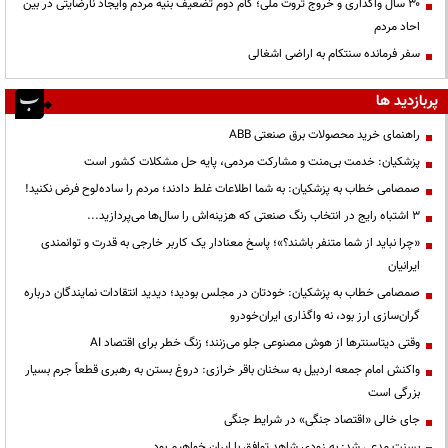
۳۰ سال واگذاری و خروج ثروت ملی؛ گام دوم تضعیف بنیه مردم وایجاد نارضایتی در بین
احاد مردم
سفر فرمانده سنتکام به اراضی اشغالی
پربازدید ها
راهنمای خرید محصولات برق صنعتی ABB
پزشکیان: خدمت بی‌منت و مشارکت مردمی، پایه حل مشکلات کشور است
صمصامی خطاب به پزشکیان: به شما اطلاعات غلط دادند؛ مردم را ساده‌لوح فرض نکنید!
3 اشتباه رایج در انتخاب رنگ صنعتی که هزینه‌اش را سال‌ها می‌پردازید...
«چرا نباید از شما متنفر باشند؟»؛ پاسخ معنادار یک کاربر خارجی به قدرت و توانمندی
ایرانیان
صمصامی خطاب به پزشکیان: خودتان در مجلس بودید؛ دیدید انتقادات نمایندگان درباره
گران‌سازی ارز بود، نه واگذاری ایران‌خودرو
وقتی دیتاسنترها از هوش مصنوعی جلو می‌زنند؛ زنگ خطر برای اقتصاد AI
واکنش امام جمعه اردبیل به سخنان باقر خرازی: دروغ بستن به رهبری قطعاً جرم بسیار
بزرگی است
جای خالی «اقتصاد جنگی» در شرایط جنگی
بسنت مدعی شد: به زودی شاهد توافق با ایران خواهیم بود