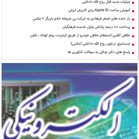
جزئیات جدید قتل روح الله داداشی
آموزش ساخت Apple ID برای کاربران ایرانی
راز خنده های اصغر فرهادی به حرکت بی شرمانه خانم بازیگر + عکس
پرداخت ۱۰۰ درصد پاداش پایان خدمت فرهنگیان
خلافی آنلاین/استعلام خلافی خودرو از طریق اینترنت، پیام کوتاه ، تلفن
جسدغرق درخون روح الله داداشی (عکس)
پاسخ های دکتر توکلی به سوالات کنکوری ها