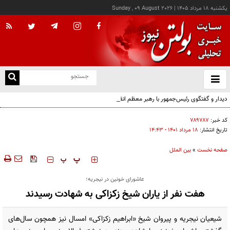
يکشنبه ۱۸ مرداد ۱۴۰۵
|
Sunday , 09 August 2026
از
و
ته
دیدار و گفتگوی رئیس‌جمهور با رهبر معظم انقلاب درباره مسائل اقتصادی و نظامی کشور
ن
نو
کد خبر:
۷۸۹۷۸۷
تاریخ انتشار:
۱۸ مرداد ۱۴۰۱ - ۱۴:۴۳
صفحه نخست
»
بین الملل
‍‍‍ پ
پ
عاشورای خونین در نیجریه؛
هفت نفر از یاران شیخ زکزاکی به شهادت رسیدند
شیعیان نیجریه و پیروان شیخ «ابراهیم زکزاکی» امسال نیز همچون سال‌های