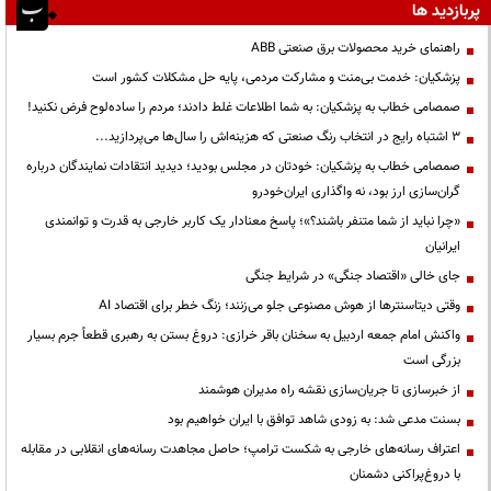
پربازدید ها
راهنمای خرید محصولات برق صنعتی ABB
پزشکیان: خدمت بی‌منت و مشارکت مردمی، پایه حل مشکلات کشور است
صمصامی خطاب به پزشکیان: به شما اطلاعات غلط دادند؛ مردم را ساده‌لوح فرض نکنید!
3 اشتباه رایج در انتخاب رنگ صنعتی که هزینه‌اش را سال‌ها می‌پردازید...
صمصامی خطاب به پزشکیان: خودتان در مجلس بودید؛ دیدید انتقادات نمایندگان درباره
گران‌سازی ارز بود، نه واگذاری ایران‌خودرو
«چرا نباید از شما متنفر باشند؟»؛ پاسخ معنادار یک کاربر خارجی به قدرت و توانمندی
ایرانیان
جای خالی «اقتصاد جنگی» در شرایط جنگی
وقتی دیتاسنترها از هوش مصنوعی جلو می‌زنند؛ زنگ خطر برای اقتصاد AI
واکنش امام جمعه اردبیل به سخنان باقر خرازی: دروغ بستن به رهبری قطعاً جرم بسیار
بزرگی است
از خبرسازی تا جریان‌سازی نقشه راه مدیران هوشمند
بسنت مدعی شد: به زودی شاهد توافق با ایران خواهیم بود
اعتراف رسانه‌های خارجی به شکست ترامپ؛ حاصل مجاهدت رسانه‌های انقلابی در مقابله
با دروغ‌پراکنی دشمنان