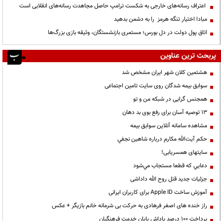
اعتراف رسانه‌های خارجی به شکست ترامپ حاصل مجاهدت رسانه‌های انقلابی است
مبادا اختیار تنگه هرمز را به دشمن بدهید
اتاق پول دولت در دل بورس؛ مستمری بازنشستگان، وثیقه بازی بزرگ‌ها
پربحث ترین عناوین
هشتمین کلان شهر ایران مشخص شد
سوابق بیمه شدگان روی سایت تامین اجتماعی
همجنس گرایی در شبکه من و تو
13 توصیه آسان برای رفع بوی بد دهان
مشاهده سامانه آنلاين سوابق بیمه
حكم آيت‌الله مكارم درباره شاهين نجفي
سایتهای همسریابی!
دعايي كه قطعا مستجاب مي‌شود
جزئیات جدید قتل روح الله داداشی
آموزش ساخت Apple ID برای کاربران ایرانی
راز خنده های اصغر فرهادی به حرکت بی شرمانه خانم بازیگر + عکس
پرداخت ۱۰۰ درصد پاداش پایان خدمت فرهنگیان