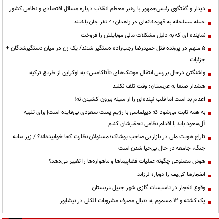
دیدار و گفتگوی رئیس‌جمهور با رهبر معظم انقلاب درباره مسائل اقتصادی و نظامی کشور
حمله مسلحانه به قهوه‌خانه‌ای در زاهدان؛ ۲ نفر جان باختند
نماینده ای که به دلیل مشکلات مالی موبایلش را فروخت
۵ متهم در پرونده قتل حمیدرضا رجب‌زاده دستگیر شدند/ یک زن در میان دستگیرشدگان +
جزئیات
واشنگتن درحال بررسی انتقال موشک‌های «آتاکامس» به اوکراین از طریق ترکیه
هشدار صنعا به عربستان: وقت تلف نکنید
اعدام بد است اما قلب تپنده‌ای را از سینه بیرون کشیدن نه!
به همه ثابت می‌شود که دیپلماسی با رژیم پست سعودی بی‌فایده است| برای تنبیه
آل‌سعود باید با اقدام نظامی تحقیرشان کنیم
تاراج هویت ملی در بازار بی‌صاحب پوشاک؛ مسئولان نظارت کجا خوابیده‌اند؟ / زیر سایه
جنگ، جامعه در حال بی‌حیا شدن است
هوش مصنوعی چگونه عملیات فضاپیماها و ماهواره‌ها را تغییر می‌دهد؟
انفجارها کی‌یف را دوباره لرزاند
وقوع انفجار در تاسیسات گازی شهر جبیل عربستان
یک کشته و ۱۲ مسموم به دنبال مصرف مشروبات الکلی در نیشابور