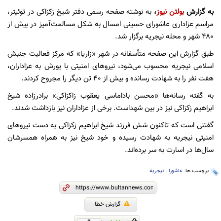
به گزارش
بولتن نیوز
،
به نوشته صفحه رسمی دفتر شیخ زکزاکی در توئیتر،
مراسم عزاداری عاشورای حسینی امسال به شکل مسالمت‌آمیز در بیش از
۴۸۰ شهر و محله نیجریه برگزار شد.
طبق گزارش این صفحه متأسفانه در شهر «زاریا» که مرکز فعالیت جنبش
اسلامی نیجریه محسوب می‌شود، نیروهای امنیتی با یورش به عزاداران،
هفت نفر را به شهادت رسانده و بیش از ۴۰ تن دیگر را مجروح کردند.
به گفته رسانه‌ها «محسن باداماسی یعقوب زاکزاکی» برادرزاده شیخ
ابراهیم زکزاکی نیز در بین شهداست. برخی از عزاداران نیز بازداشت شدند.
گفتنی است که تاکنون شش فرزند شیخ ابراهیم زکزاکی به دست نیروهای
امنیتی نیجریه به شهادت رسیده و خود شیخ نیز به همراه همسرشان
سال‌ها در اسارت به سر برده‌اند.
برچسب ها:
عاشورا
،
نیجریه
گزارش خطا