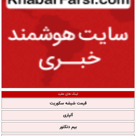
لینک های مفید
قیمت شیشه سکوریت
آلپاری
بیم دتکتور