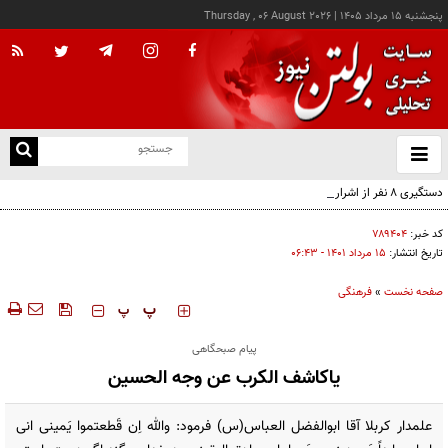
پنجشنبه ۱۵ مرداد ۱۴۰۵
|
Thursday , 06 August 2026
از
و
ته
دستگیری ۸ نفر از اشرار مسلح شاخص و مرتبطین گروهک‌های تروریستی
ن
نو
کد خبر:
۷۸۹۴۰۴
تاریخ انتشار:
۱۵ مرداد ۱۴۰۱ - ۰۶:۴۳
صفحه نخست
»
فرهنگی
‍‍‍ پ
پ
پیام صبحگاهی
یاکاشف الکرب عن وجه الحسین
علمدار کربلا آقا ابوالفضل العباس(س) فرمود: والله اِن قَطعتموا یَمینی انی