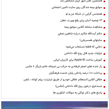
هشتمین کلان شهر ایران مشخص شد
سوابق بیمه شدگان روی سایت تامین اجتماعی
همجنس گرایی در شبکه من و تو
13 توصیه آسان برای رفع بوی بد دهان
مشاهده سامانه آنلاين سوابق بیمه
حكم آيت‌الله مكارم درباره شاهين نجفي
سایتهای همسریابی!
دعايي كه قطعا مستجاب مي‌شود
جزئیات جدید قتل روح الله داداشی
آموزش ساخت Apple ID برای کاربران ایرانی
راز خنده های اصغر فرهادی به حرکت بی شرمانه خانم بازیگر + عکس
پرداخت ۱۰۰ درصد پاداش پایان خدمت فرهنگیان
خلافی آنلاین/استعلام خلافی خودرو از طریق اینترنت، پیام کوتاه ، تلفن
جسدغرق درخون روح الله داداشی (عکس)
پاسخ های دکتر توکلی به سوالات کنکوری ها