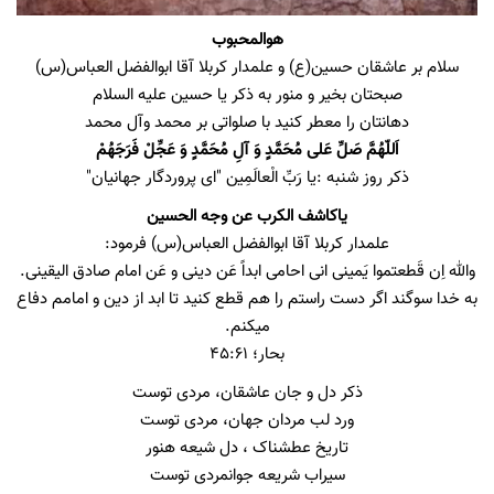
هوالمحبوب
سلام بر عاشقان حسين(ع) و علمدار کربلا آقا ابوالفضل العباس(س)
صبحتان بخیر و منور به ذکر یا حسین علیه السلام
دهانتان را معطر کنید با صلواتی بر محمد وآل محمد
اَللّهُمَّ صَلِّ عَلی مُحَمَّدٍ وَ آلِ مُحَمَّدٍ وَ عَجِّلْ فَرَجَهُمْ
ذکر روز شنبه :یا رَبِّ الْعالَمِین "ای پروردگار جهانیان"
یاکاشف الکرب عن وجه الحسین
علمدار کربلا آقا ابوالفضل العباس(س) فرمود:
والله اِن قَطعتموا یَمینی انی احامی ابداً عَن دینی و عَن امام صادق الیقینی.
به خدا سوگند اگر دست راستم را هم قطع کنید تا ابد از دین و امامم دفاع
میکنم.
بحار؛ 45:61
ذکر دل و جان عاشقان، مردی توست
ورد لب مردان جهان، مردی توست
تاریخ عطشناک ، دل شیعه هنور
سیراب شریعه جوانمردی توست