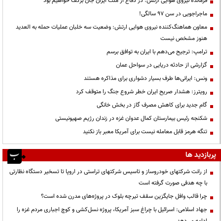
فرمانده نیروی هوایی ارتش: در دفاع از ملت ایران جان برکف خواهیم بود
ماجراجویی در سن ۹۷ سالگی!
معاون هماهنگ‌کننده نیروی هوایی ارتش: وضعیت سه خلبان عملیات حمله به العدید
هنوز مشخص نیست
ترامپ: ترجیح می‌دهم با ایران به توافق برسم
گزارشی از حادثه دریایی در سواحل عمان
ونس: ایرانی‌ها طرف بسیار دشواری برای مذاکره هستند
رویترز: هشدار صریح ایران خطر شروع جنگ را متوقف کرد
گام جدید برای کاهش مصرف گاز در بخش خانگی
شکنجه رئیس بیمارستان کمال عدوان غزه در زندان رژیم صهیونیستی
تنگه هرمز قابل معامله نیست برای آمریکا معبر باز نکنید
پربازدید ها
از رانت‌ شرکتهای خودروساز و تاسیس شرکتهای تراستی در اروپا تا تسخیر دستگاه نظارتی
با چه هدفی صورت گرفته است
چرا قالب وافل جایگزین سقف تیرچه بلوک در پروژه‌های مدرن شده است؟
جهاد اسلامی: اسرائیل با چراغ سبز آمریکا، پروژه نسل‌کشی و کوچ اجباری مردم غزه را
ادامه می‌دهد