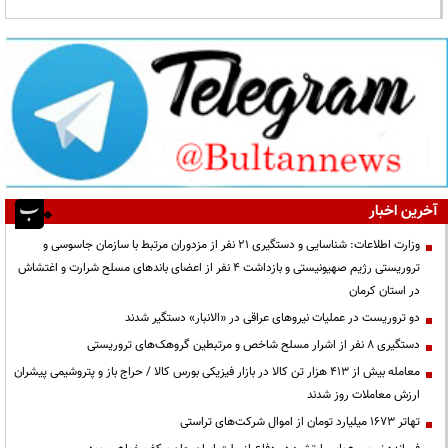
آخرین اخبار
وزارت اطلاعات: شناسایی و دستگیری ۲۱ نفر از مزدوران مرتبط با سازمان جاسوسی و
تروریستی رژیم صهیونیستی و بازداشت ۴ نفر از اعضای باندهای مسلح شرارت و اغتشاش
در استان کرمان
دو تروریست در عملیات نیروهای عراقی در «الانبار» دستگیر شدند
دستگیری ۸ نفر از اشرار مسلح شاخص و مرتبطین گروهک‌های تروریستی
معامله بیش از ۴۱۳ هزار تن کالا در بازار فیزیکی بورس کالا / حراج باز و پتروشیمی پیشران
ارزش معاملات روز شدند
تهاتر ۱۶۷۳ میلیارد تومان از اموال شرکت‌های تراستی