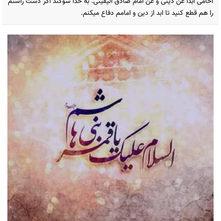
احامی ابداً عَن دینی و عَن امام صادق الیقینی. به خدا سوگند اگر دست راستم
را هم قطع کنید تا ابد از دین و امامم دفاع میکنم.