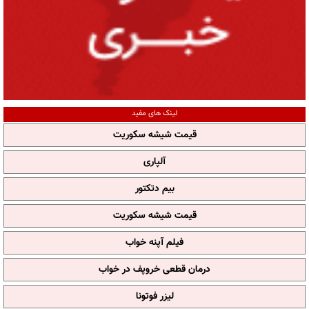
لینک های مفید
قیمت شیشه سکوریت
آلپاری
بیم دتکتور
قیمت شیشه سکوریت
فیلم آپنه خواب
درمان قطعی خروپف در خواب
لیزر فوتونا