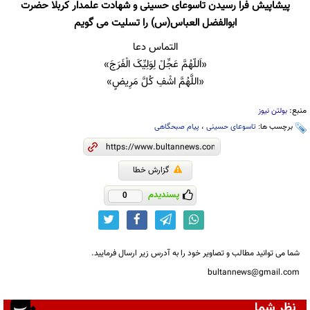
پیشاپیش فرا رسیدن تاسوعای حسینی و شهادت علمدار کربلا حضرت
ابوالفضل العباس(س) را تسلیت می گویم
التماس دعا
«اَللّهُمَّ عَجِّلْ لِوَلِيِّکَ الْفَرَجَ»
«اللَّهُمَّ اشْفِ کُلَّ مَرِیضٍ»
منبع:
بولتن نیوز
برچسب ها:
تاسوعای حسینی
،
پیام صبحگاهی
گزارش خطا
پسندیدم
0
شما می توانید مطالب و تصاویر خود را به آدرس زیر ارسال فرمایید.
bultannews@gmail.com
نظر شما