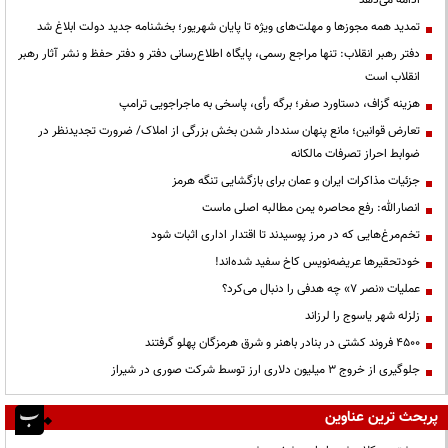
تمدید همه مجوزها و مهلت‌های ویژه تا پایان شهریور؛ بخشنامه جدید دولت ابلاغ شد
دفتر رهبر انقلاب: تنها مراجع رسمی، پایگاه اطلاع‌رسانی دفتر و دفتر حفظ و نشر آثار رهبر
انقلاب است
هزینه گزاف، دستاورد صفر؛ برگه رأی، پاسخی به ماجراجویی ترامپ
تعارض قوانین؛ مانع پنهان سنددار شدن بخش بزرگی از املاک/ ضرورت تجدیدنظر در
ضوابط احراز تصرفات مالکانه
جزئیات مذاکرات ایران و عمان برای بازگشایی تنگه هرمز
انصارالله: رفع محاصره یمن مطالبه اصلی ماست
تخم‌مرغ‌هایی که در مرز پوسیدند تا اقتدار اداری اثبات شود
خودتحقیرها عریضه‌نویس کاخ سفید شده‌اند!
عملیات «نصر ۷» چه هدفی را دنبال می‌کرد؟
زلزله شهر یاسوج را لرزاند
۴۵۰۰ فروند کشتی در بنادر باهنر و شرق هرمزگان پهلو گرفتند
جلوگیری از خروج ۳ میلیون دلاری ارز توسط شرکت صوری در شیراز
پربحث ترین عناوین