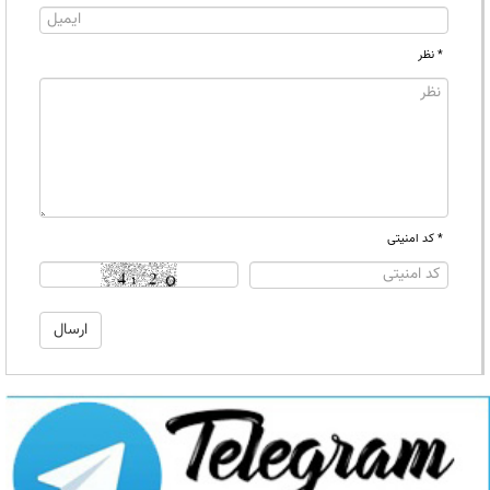
* نظر
* کد امنیتی