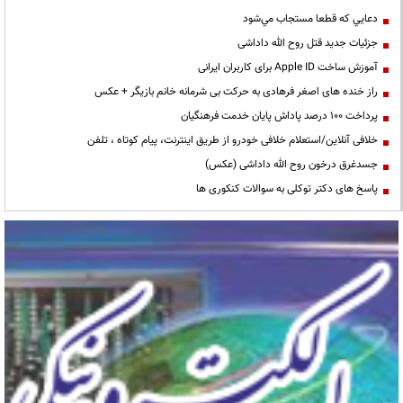
دعايي كه قطعا مستجاب مي‌شود
جزئیات جدید قتل روح الله داداشی
آموزش ساخت Apple ID برای کاربران ایرانی
راز خنده های اصغر فرهادی به حرکت بی شرمانه خانم بازیگر + عکس
پرداخت ۱۰۰ درصد پاداش پایان خدمت فرهنگیان
خلافی آنلاین/استعلام خلافی خودرو از طریق اینترنت، پیام کوتاه ، تلفن
جسدغرق درخون روح الله داداشی (عکس)
پاسخ های دکتر توکلی به سوالات کنکوری ها