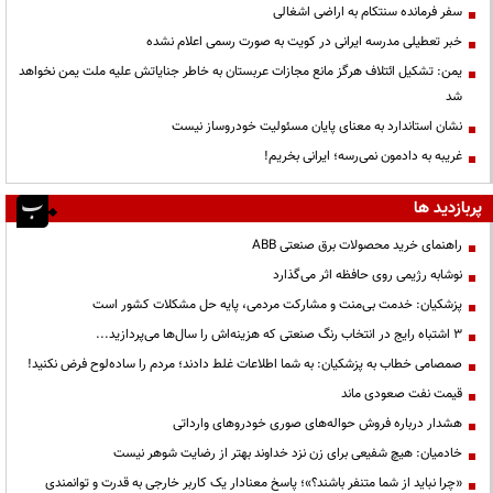
سفر فرمانده سنتکام به اراضی اشغالی
خبر تعطیلی مدرسه ایرانی در کویت به صورت رسمی اعلام نشده
یمن: تشکیل ائتلاف هرگز مانع مجازات عربستان به خاطر جنایاتش علیه ملت یمن نخواهد
شد
نشان استاندارد به معنای پایان مسئولیت خودروساز نیست
غریبه به دادمون نمی‌رسه؛ ایرانی بخریم!
پربازدید ها
راهنمای خرید محصولات برق صنعتی ABB
نوشابه رژیمی روی حافظه اثر می‌گذارد
پزشکیان: خدمت بی‌منت و مشارکت مردمی، پایه حل مشکلات کشور است
3 اشتباه رایج در انتخاب رنگ صنعتی که هزینه‌اش را سال‌ها می‌پردازید...
صمصامی خطاب به پزشکیان: به شما اطلاعات غلط دادند؛ مردم را ساده‌لوح فرض نکنید!
قیمت نفت صعودی ماند
هشدار درباره فروش حواله‌های صوری خودروهای وارداتی
خادمیان: هیچ شفیعی برای زن نزد خداوند بهتر از رضایت شوهر نیست
«چرا نباید از شما متنفر باشند؟»؛ پاسخ معنادار یک کاربر خارجی به قدرت و توانمندی