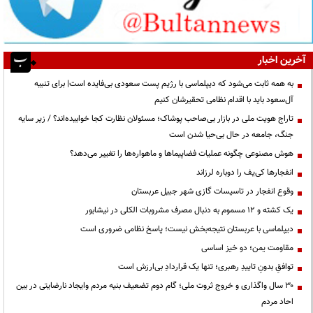
آخرین اخبار
به همه ثابت می‌شود که دیپلماسی با رژیم پست سعودی بی‌فایده است| برای تنبیه
آل‌سعود باید با اقدام نظامی تحقیرشان کنیم
تاراج هویت ملی در بازار بی‌صاحب پوشاک؛ مسئولان نظارت کجا خوابیده‌اند؟ / زیر سایه
جنگ، جامعه در حال بی‌حیا شدن است
هوش مصنوعی چگونه عملیات فضاپیماها و ماهواره‌ها را تغییر می‌دهد؟
انفجارها کی‌یف را دوباره لرزاند
وقوع انفجار در تاسیسات گازی شهر جبیل عربستان
یک کشته و ۱۲ مسموم به دنبال مصرف مشروبات الکلی در نیشابور
دیپلماسی با عربستان نتیجه‌بخش نیست؛ پاسخ نظامی ضروری است
مقاومت یمن؛ دو خیز اساسی
توافقِ بدونِ تاییدِ رهبری؛ تنها یک قراردادِ بی‌ارزش است
۳۰ سال واگذاری و خروج ثروت ملی؛ گام دوم تضعیف بنیه مردم وایجاد نارضایتی در بین
احاد مردم