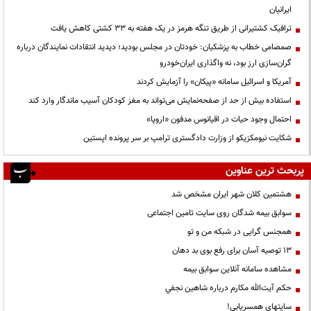
ایرانیان
ترافیک کشتیرانی از طریق تنگه هرمز در یک هفته به ۳۳ کشتی کاهش یافت
صمصامی خطاب به پزشکیان: خودتان در مجلس بودید؛ دیدید انتقادات نمایندگان درباره
گران‌سازی ارز بود، نه واگذاری ایران‌خودرو
آمریکا و اسرائیل سامانه «پیکان» را آزمایش کردند
استفاده بیش از حد از صفحه‌نمایش می‌تواند به مغز کودکان آسیب ماندگار وارد کند
احتمال وجود حیات در اقیانوس مدفون «اروپا»
شکایت نیومکزیکو از وزارت دادگستری ترامپ بر سر پرونده اپستین
پربحث ترین عناوین
هشتمین کلان شهر ایران مشخص شد
سوابق بیمه شدگان روی سایت تامین اجتماعی
همجنس گرایی در شبکه من و تو
13 توصیه آسان برای رفع بوی بد دهان
مشاهده سامانه آنلاين سوابق بیمه
حكم آيت‌الله مكارم درباره شاهين نجفي
سایتهای همسریابی!