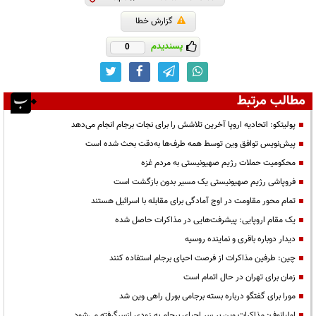
گزارش خطا
پسندیدم
0
مطالب مرتبط
پولیتکو: اتحادیه اروپا آخرین تلاشش را برای نجات برجام انجام می‌دهد
پیش‌نویس توافق وین توسط همه طرف‌ها به‌دقت بحث شده است
محکومیت حملات رژیم صهیونیستی به مردم غزه
فروپاشی رژیم صهیونیستی یک مسیر بدون بازگشت است
تمام محور مقاومت در اوج آمادگی برای مقابله با اسرائیل هستند
یک مقام اروپایی: پیشرفت‌هایی در مذاکرات حاصل شده
دیدار دوباره باقری و نماینده روسیه
چین: طرفین مذاکرات از فرصت احیای برجام استفاده کنند
زمان برای تهران در حال اتمام است
مورا برای گفتگو درباره بسته برجامی بورل راهی وین شد
اولیانوف: مذاکرات وین بر سر احیای برجام به زودی ازسرگرفته می‌شود