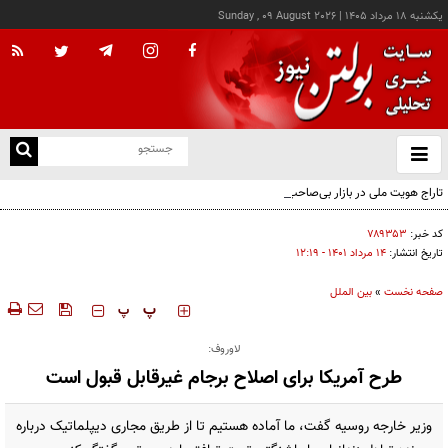
يکشنبه ۱۸ مرداد ۱۴۰۵
|
Sunday , 09 August 2026
از
و
ته
تاراج هویت ملی در بازار بی‌صاحب پوشاک؛ مسئولان نظارت کجا خوابیده‌اند؟ / زیر سایه جنگ،
ن
جامعه در حال بی‌حیا شدن است
نو
کد خبر:
۷۸۹۳۵۳
تاریخ انتشار:
۱۴ مرداد ۱۴۰۱ - ۱۲:۱۹
صفحه نخست
»
بین الملل
‍‍‍ پ
پ
لاوروف:
طرح آمریکا برای اصلاح برجام غیرقابل قبول است
وزیر خارجه روسیه گفت، ما آماده هستیم تا از طریق مجاری دیپلماتیک درباره