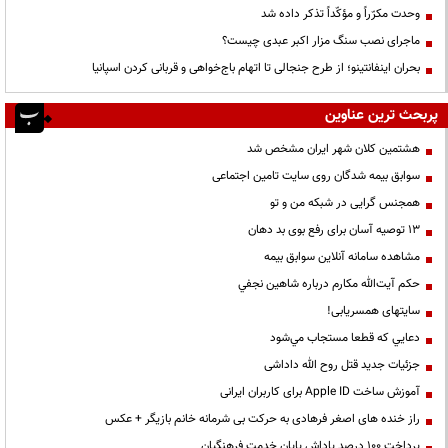
وحدت مکرّراً و مؤکّداً تذکر داده شد
ماجرای نصب سنگ مزار اکبر عبدی چیست؟
بحران اینفانتینو؛ از طرح جنجالی تا اتهام باج‌خواهی و قربانی کردن اسپانیا
پربحث ترین عناوین
هشتمین کلان شهر ایران مشخص شد
سوابق بیمه شدگان روی سایت تامین اجتماعی
همجنس گرایی در شبکه من و تو
13 توصیه آسان برای رفع بوی بد دهان
مشاهده سامانه آنلاين سوابق بیمه
حكم آيت‌الله مكارم درباره شاهين نجفي
سایتهای همسریابی!
دعايي كه قطعا مستجاب مي‌شود
جزئیات جدید قتل روح الله داداشی
آموزش ساخت Apple ID برای کاربران ایرانی
راز خنده های اصغر فرهادی به حرکت بی شرمانه خانم بازیگر + عکس
پرداخت ۱۰۰ درصد پاداش پایان خدمت فرهنگیان