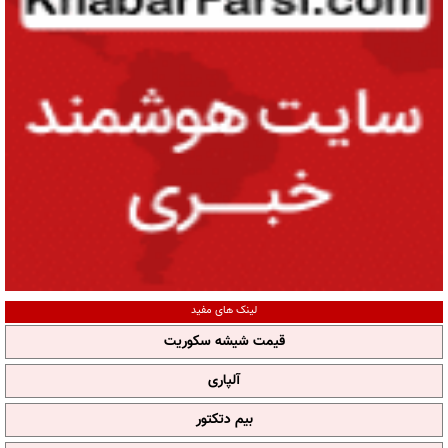
لینک های مفید
قیمت شیشه سکوریت
آلپاری
بیم دتکتور