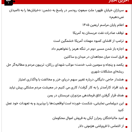
آخرین اخبار
سربازانِ خیابانِ ظهور؛ ملتِ مبعوثِ رودسر در پاسخ به دشمن: «خیابان‌ها را به ناامیدان
نمی‌دهیم»
اعلام پایان مراسم اربعین ۱۴۰۵
توقف صادرات نفت عربستان به آمریکا
ترامپ از افشای کمبود مهمات آمریکا خشمگین است
اجازه باز شدن مسیر دوم در تنگه هرمز را نخواهیم داد
فرق است میان مجاهدان در میدان و ساکتین
یکصد و پنجاه و سومین شب خدمت؛ موکب شهدای رزکان، تریبون مردم و مطالبه‌گر حل
ریشه‌ای مشکلات شهری
هشدار حاجی دلیگانی درباره تغییر سهم دریای خزر و مخالفت با واگذاری امتیاز
باید افراد کارآمدتر را به کار گرفت/ کاری می کنیم در معیشت مردم مشکلی پیش نیاید
هدف قرار گرفتن اتاق‌ فرماندهی مزدوران عربستان در یمن
این دیپلماسی نمایشی، شکست خورده است/واقعیت‌ها را بپذیرید و به تعهدات خود عمل
کنید
امید مالباختگان رمزارز آبکی به فروش اموال محکومان
از التماس تا فروپاشی هژمونی دلار