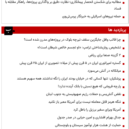
مطالبه برای شکستن انحصار پیمانکاری؛ نظارت دقیق بر واگذاری پروژه‌ها، راهکار مقابله با
فساد
حمله نیروهای اسرائیلی به خبرنگار پرس‌تی‌وی
پربازدید ها
چرا قالب وافل جایگزین سقف تیرچه بلوک در پروژه‌های مدرن شده است؟
تشخیص روان‌شناختی ترامپ: «او تجسم خالص شیطان است!»
۲ گزینه صنعا برای ریاض
گستره امپراتوری ایران در ۵ قرن پیش از میلاد؛ تصویری از ایران ۲۵ قرن پیش
میانکاله در آتش می‌سوزد
پزشکیان: تنها کسانی که در خیابان بودند ایران را نگه نداشتند همه سهیم هستند
پارچه فروشی که هیچ نسبتی با بانک آینده ندارد!
نقض آتش‌بس و حملات رژیم صهیونیستی به جنوب لبنان
تنگه هرمز قابل معامله نیست برای آمریکا معبر باز نکنید
آمریکا ویزای سفیر برزیل را باطل کرد
جدال بهرام افشاری و امین حیایی در صدر جدول
حمایت از هشت هزار نوآموز سیستان و بلوچستانی