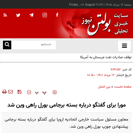
جمعه ۱۶ مرداد ۱۴۰۵
|
Friday , 07 August 2026
از
و
ته
توقف صادرات نفت عربستان به آمریکا
ن
نو
کد خبر:
۷۸۹۱۵۷
تاریخ انتشار:
۱۲ مرداد ۱۴۰۱ - ۱۸:۵۰
صفحه نخست
»
بین الملل
‍‍‍ پ
پ
مورا برای گفتگو درباره بسته برجامی بورل راهی وین شد
معاون مسئول سیاست خارجی اتحادیه اروپا برای گفتگو درباره بسته برجامی
پیشنهادی جوزپ بورل راهی وین شد.