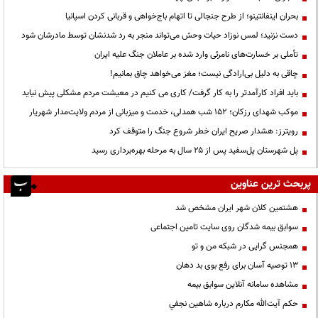
بحران اینفانتینو؛ از طرح جنجالی تا اتهام باج‌خواهی و قربانی کردن اسپانیا
دست نزنید؛ لمس نوزاد حیات وحش می‌تواند منجر به رد شدنشان توسط مادرشان شود
تأملی بر خسارت‌های نامرئی وارد شده بر عاملان جنگ علیه ایران
چاقی به دلیل بی‌ارادگی نیست؛ مغز می‌خواهد چاق بمانیم!
باید افراد کارآمدتر را به کار گرفت/ کاری می کنیم در معیشت مردم مشکلی پیش نیاید
موکب شهدای رزکان؛ ۱۵۲ شب همدلی، خدمت و میزبانی از مردم ولایت‌مدار شهریار
رویترز: هشدار صریح ایران خطر شروع جنگ را متوقف کرد
پل شهرستان پل‌سفید پس از ۲۵ سال به مرحله بهره‌برداری رسید
پربحث ترین عناوین
هشتمین کلان شهر ایران مشخص شد
سوابق بیمه شدگان روی سایت تامین اجتماعی
همجنس گرایی در شبکه من و تو
13 توصیه آسان برای رفع بوی بد دهان
مشاهده سامانه آنلاين سوابق بیمه
حكم آيت‌الله مكارم درباره شاهين نجفي