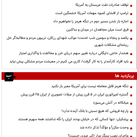
توقف صادرات نفت عربستان به آمریکا
ترامپ از افشای کمبود مهمات آمریکا خشمگین است
اجازه باز شدن مسیر دوم در تنگه هرمز را نخواهیم داد
فرق است میان مجاهدان در میدان و ساکتین
یکصد و پنجاه و سومین شب خدمت؛ موکب شهدای رزکان، تریبون مردم و مطالبه‌گر حل
ریشه‌ای مشکلات شهری
هشدار حاجی دلیگانی درباره تغییر سهم دریای خزر و مخالفت با واگذاری امتیاز
باید افراد کارآمدتر را به کار گرفت/ کاری می کنیم در معیشت مردم مشکلی پیش نیاید
پربازدید ها
تنگه هرمز قابل معامله نیست برای آمریکا معبر باز نکنید
گستره امپراتوری ایران در ۵ قرن پیش از میلاد؛ تصویری از ایران ۲۵ قرن پیش
میانکاله در آتش می‌سوزد
پارچه فروشی که هیچ نسبتی با بانک آینده ندارد!
پزشکیان: تنها کسانی که در خیابان بودند ایران را نگه نداشتند همه سهیم هستند
وحدت مکرّراً و مؤکّداً تذکر داده شد
ماجرای نصب سنگ مزار اکبر عبدی چیست؟