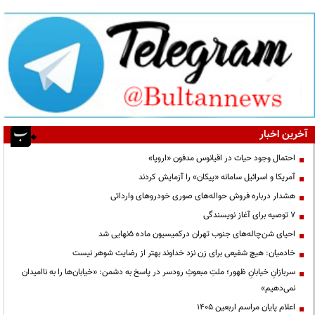
آخرین اخبار
احتمال وجود حیات در اقیانوس مدفون «اروپا»
آمریکا و اسرائیل سامانه «پیکان» را آزمایش کردند
هشدار درباره فروش حواله‌های صوری خودروهای وارداتی
۷ توصیه برای آغاز نویسندگی
احیای شن‌چاله‌های جنوب تهران درکمیسیون ماده ۵نهایی شد
خادمیان: هیچ شفیعی برای زن نزد خداوند بهتر از رضایت شوهر نیست
سربازانِ خیابانِ ظهور؛ ملتِ مبعوثِ رودسر در پاسخ به دشمن: «خیابان‌ها را به ناامیدان
نمی‌دهیم»
اعلام پایان مراسم اربعین ۱۴۰۵