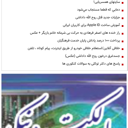
سایتهای همسریابی!
دعايي كه قطعا مستجاب مي‌شود
جزئیات جدید قتل روح الله داداشی
آموزش ساخت Apple ID برای کاربران ایرانی
راز خنده های اصغر فرهادی به حرکت بی شرمانه خانم بازیگر + عکس
پرداخت ۱۰۰ درصد پاداش پایان خدمت فرهنگیان
خلافی آنلاین/استعلام خلافی خودرو از طریق اینترنت، پیام کوتاه ، تلفن
جسدغرق درخون روح الله داداشی (عکس)
پاسخ های دکتر توکلی به سوالات کنکوری ها