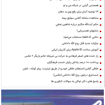
همجنس گرایی در شبکه من و تو
13 توصیه آسان برای رفع بوی بد دهان
مشاهده سامانه آنلاين سوابق بیمه
حكم آيت‌الله مكارم درباره شاهين نجفي
سایتهای همسریابی!
دعايي كه قطعا مستجاب مي‌شود
جزئیات جدید قتل روح الله داداشی
آموزش ساخت Apple ID برای کاربران ایرانی
راز خنده های اصغر فرهادی به حرکت بی شرمانه خانم بازیگر + عکس
پرداخت ۱۰۰ درصد پاداش پایان خدمت فرهنگیان
خلافی آنلاین/استعلام خلافی خودرو از طریق اینترنت، پیام کوتاه ، تلفن
جسدغرق درخون روح الله داداشی (عکس)
پاسخ های دکتر توکلی به سوالات کنکوری ها