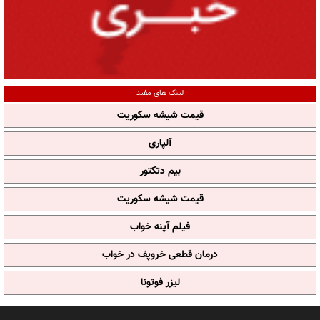
لینک های مفید
قیمت شیشه سکوریت
آلپاری
بیم دتکتور
قیمت شیشه سکوریت
فیلم آپنه خواب
درمان قطعی خروپف در خواب
لیزر فوتونا