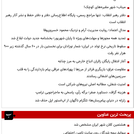
میناب؛ شهرِ مقبره‌های کوچک!
دفتر رهبر انقلاب: تنها مراجع رسمی، پایگاه اطلاع‌رسانی دفتر و دفتر حفظ و نشر آثار رهبر
انقلاب است
مدالِ اعتماد؛ روایت مدیریت آرام و نزدیک محمود خسروی‌وفا
تمدید همه مجوزها و مهلت‌های ویژه تا پایان شهریور؛ بخشنامه جدید دولت ابلاغ شد
سقوط تاریخی نرخ تولد در ایران؛ شمار نوزادان برای نخستین بار در ۶۰ سال گذشته زیر ۹۰۰
هزار نفر رفت
آغاز انتقال رایگان زائران اتباع خارجی به مرز چذابه
مقاومت عراق؛ بازیگری فراتر از مرزها | پهپادهای عراقی پیام بازدارندگی را به قلب
سرزمین‌های اشغالی رساندند
‌امنیت شغلی، مطالبه اصلی نیروهای شرکتی است
هزینه گزاف، دستاورد صفر؛ برگه رأی، پاسخی به ماجراجویی ترامپ
زلزله در دنیای پیام‌رسان‌ها؛ تلگرام ناگهان از اپ‌استور اپل حذف شد
پربحث ترین عناوین
هشتمین کلان شهر ایران مشخص شد
سوابق بیمه شدگان روی سایت تامین اجتماعی