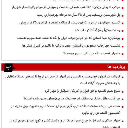
موکب شهدای رزکان؛ ۱۵۲ شب همدلی، خدمت و میزبانی از مردم ولایت‌مدار شهریار
پل شهرستان پل‌سفید پس از ۲۵ سال به مرحله بهره‌برداری رسید
گستره امپراتوری ایران در ۵ قرن پیش از میلاد؛ تصویری از ایران ۲۵ قرن پیش
وحدت مکرّراً و مؤکّداً تذکر داده شد
پزشکیان: تنها کسانی که در خیابان بودند ایران را نگه نداشتند همه سهیم هستند
نشست چهارجانبه سعودی، پاکستان، مصر و ترکیه با تاکید بر کنترل تنش‌ها
ماجرای نصب سنگ مزار اکبر عبدی چیست؟
پربازدید ها
از رانت‌ شرکتهای خودروساز و تاسیس شرکتهای تراستی در اروپا تا تسخیر دستگاه نظارتی
با چه هدفی صورت گرفته است
شیخ نعیم قاسم: توافق ایران و آمریکا، اسرائیل را مهار کرد
چرا قالب وافل جایگزین سقف تیرچه بلوک در پروژه‌های مدرن شده است؟
صمصامی: ریشه مشکلات اقتصادی، گرانی نرخ ارز است/ طرح «تقویت پول ملی» در
کمیسیون اقتصادی رأی نیاورد
جهاد اسلامی: اسرائیل با چراغ سبز آمریکا، پروژه نسل‌کشی و کوچ اجباری مردم غزه را
ادامه می‌دهد