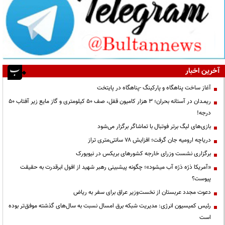
آخرین اخبار
آغاز ساخت پناهگاه و پارکینگ -پناهگاه در پایتخت
ریمـدان در آستانه بحران؛ ۳ هزار کامیون قفل، صف ۵۰ کیلومتری و گاز مایع زیر آفتاب ۵۰
درجه!
بازی‌های لیگ برتر فوتبال با تماشاگر برگزار می‌شود
دریاچه ارومیه جان گرفت؛ افزایش ۷۸ سانتی‌متری تراز
برگزاری نشست وزرای خارجه کشورهای بریکس در نیویورک
«آمریکا ذرّه ذرّه آب میشود»؛ چگونه پیشبینی رهبر شهید از افول ابرقدرت به حقیقت
پیوست؟
دعوت مجدد عربستان از نخست‌وزیر عراق برای سفر به ریاض
رئیس کمیسیون انرژی: مدیریت شبکه برق امسال نسبت به سال‌های گذشته موفق‌تر بوده
است