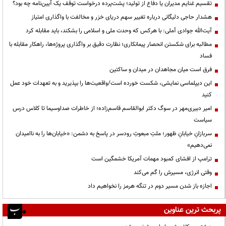
تقسیم غنایم مدیران یا دفاع از تولید؛ پشت‌پرده درخواست توقف یک آیین‌نامه چه بود؟
هشدار حاجی دلیگانی درباره تغییر سهم دریای خزر و مخالفت با واگذاری امتیاز
آیت‌الله جوادی آملی: با هرکس که وحدت ملی و اسلامی را بشکند، باید مقابله کرد
مطالبه برای شکستن انحصار پیمانکاری؛ نظارت دقیق بر واگذاری پروژه‌ها، راهکار مقابله با
فساد
فرق است میان مجاهدان در میدان و ساکتین
این دیپلماسی نمایشی، شکست خورده است/واقعیت‌ها را بپذیرید و به تعهدات خود عمل
کنید
امیر دبیری‌مهر در سوگ دکتر ابوالقاسم قاسم‌زاده؛ از خاطرات صداوسیما تا کلاس درس
سیاست
سربازانِ خیابانِ ظهور؛ ملتِ مبعوثِ رودسر در پاسخ به دشمن: «خیابان‌ها را به ناامیدان
نمی‌دهیم»
ترامپ از افشای کمبود مهمات آمریکا خشمگین است
وقتی انرژی، مسیرش را گم می‌کند
اجازه باز شدن مسیر دوم در تنگه هرمز را نخواهیم داد
پربحث ترین عناوین