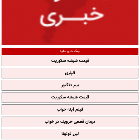
لینک های مفید
قیمت شیشه سکوریت
آلپاری
بیم دتکتور
قیمت شیشه سکوریت
فیلم آپنه خواب
درمان قطعی خروپف در خواب
لیزر فوتونا