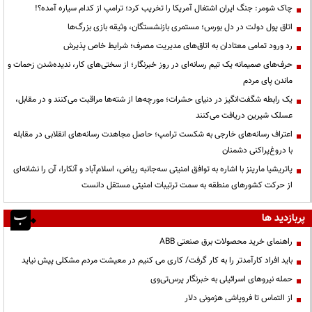
چاک شومر: جنگ ایران اشتغال آمریکا را تخریب کرد؛ ترامپ از کدام سیاره آمده؟!
اتاق پول دولت در دل بورس؛ مستمری بازنشستگان، وثیقه بازی بزرگ‌ها
رد ورود تمامی معتادان به اتاق‌های مدیریت مصرف؛ شرایط خاص پذیرش
حرف‌های صمیمانه یک تیم رسانه‌ای در روز خبرنگار؛ از سختی‌های کار، ندیده‌شدن زحمات و
ماندن پای مردم
یک رابطه شگفت‌انگیز در دنیای حشرات؛ مورچه‌ها از شته‌ها مراقبت می‌کنند و در مقابل،
عسلک شیرین دریافت می‌کنند
اعتراف رسانه‌های خارجی به شکست ترامپ؛ حاصل مجاهدت رسانه‌های انقلابی در مقابله
با دروغ‌پراکنی دشمنان
پاتریشیا مارینز با اشاره به توافق امنیتی سه‌جانبه ریاض، اسلام‌آباد و آنکارا، آن را نشانه‌ای
از حرکت کشورهای منطقه به سمت ترتیبات امنیتی مستقل دانست
پربازدید ها
راهنمای خرید محصولات برق صنعتی ABB
باید افراد کارآمدتر را به کار گرفت/ کاری می کنیم در معیشت مردم مشکلی پیش نیاید
حمله نیروهای اسرائیلی به خبرنگار پرس‌تی‌وی
از التماس تا فروپاشی هژمونی دلار