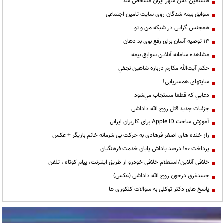
هشتمین کلان شهر ایران مشخص شد
سوابق بیمه شدگان روی سایت تامین اجتماعی
همجنس گرایی در شبکه من و تو
13 توصیه آسان برای رفع بوی بد دهان
مشاهده سامانه آنلاين سوابق بیمه
حكم آيت‌الله مكارم درباره شاهين نجفي
سایتهای همسریابی!
دعايي كه قطعا مستجاب مي‌شود
جزئیات جدید قتل روح الله داداشی
آموزش ساخت Apple ID برای کاربران ایرانی
راز خنده های اصغر فرهادی به حرکت بی شرمانه خانم بازیگر + عکس
پرداخت ۱۰۰ درصد پاداش پایان خدمت فرهنگیان
خلافی آنلاین/استعلام خلافی خودرو از طریق اینترنت، پیام کوتاه ، تلفن
جسدغرق درخون روح الله داداشی (عکس)
پاسخ های دکتر توکلی به سوالات کنکوری ها