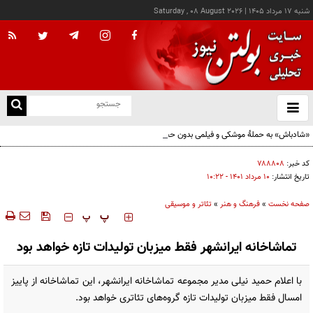
شنبه ۱۷ مرداد ۱۴۰۵
|
Saturday , 08 August 2026
از
و
ته
«شادباش» به حملۀ موشکی و فیلمی بدون حجاب؛ روایت تناقض‌های محسن قرایی
ن
نو
کد خبر:
۷۸۸۸۰۸
تاریخ انتشار:
۱۰ مرداد ۱۴۰۱ - ۱۰:۲۲
صفحه نخست
»
فرهنگ و هنر
»
تئاتر و موسیقی
‍‍‍ پ
پ
تماشاخانه‌ ایرانشهر فقط میزبان تولیدات تازه خواهد بود
با اعلام حمید نیلی مدیر مجموعه‌ تماشاخانه‌ ایرانشهر، این تماشاخانه از پاییز
امسال فقط میزبان تولیدات تازه‌ گروه‌های تئاتری خواهد بود.