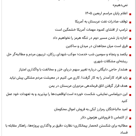
نمی‌دهیم»
اعلام پایان مراسم اربعین ۱۴۰۵
توقف صادرات نفت عربستان به آمریکا
ترامپ از افشای کمبود مهمات آمریکا خشمگین است
اجازه باز شدن مسیر دوم در تنگه هرمز را نخواهیم داد
فرق است میان مجاهدان در میدان و ساکتین
یکصد و پنجاه و سومین شب خدمت؛ موکب شهدای رزکان، تریبون مردم و مطالبه‌گر حل
ریشه‌ای مشکلات شهری
هشدار حاجی دلیگانی درباره تغییر سهم دریای خزر و مخالفت با واگذاری امتیاز
باید افراد کارآمدتر را به کار گرفت/ کاری می کنیم در معیشت مردم مشکلی پیش نیاید
هدف قرار گرفتن اتاق‌ فرماندهی مزدوران عربستان در یمن
این دیپلماسی نمایشی، شکست خورده است/واقعیت‌ها را بپذیرید و به تعهدات خود عمل
کنید
امید مالباختگان رمزارز آبکی به فروش اموال محکومان
از التماس تا فروپاشی هژمونی دلار
مطالبه برای شکستن انحصار پیمانکاری؛ نظارت دقیق بر واگذاری پروژه‌ها، راهکار مقابله با
فساد