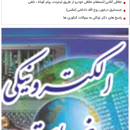
خلافی آنلاین/استعلام خلافی خودرو از طریق اینترنت، پیام کوتاه ، تلفن
جسدغرق درخون روح الله داداشی (عکس)
پاسخ های دکتر توکلی به سوالات کنکوری ها