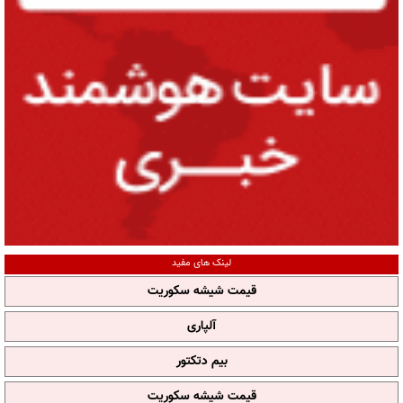
لینک های مفید
قیمت شیشه سکوریت
آلپاری
بیم دتکتور
قیمت شیشه سکوریت