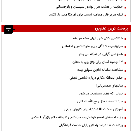
حمایت از هشت هزار نوآموز سیستان و بلوچستانی
تنگه هرمز قابل معامله نیست برای آمریکا معبر باز نکنید
پربحث ترین عناوین
هشتمین کلان شهر ایران مشخص شد
سوابق بیمه شدگان روی سایت تامین اجتماعی
همجنس گرایی در شبکه من و تو
13 توصیه آسان برای رفع بوی بد دهان
مشاهده سامانه آنلاين سوابق بیمه
حكم آيت‌الله مكارم درباره شاهين نجفي
سایتهای همسریابی!
دعايي كه قطعا مستجاب مي‌شود
جزئیات جدید قتل روح الله داداشی
آموزش ساخت Apple ID برای کاربران ایرانی
راز خنده های اصغر فرهادی به حرکت بی شرمانه خانم بازیگر + عکس
پرداخت ۱۰۰ درصد پاداش پایان خدمت فرهنگیان