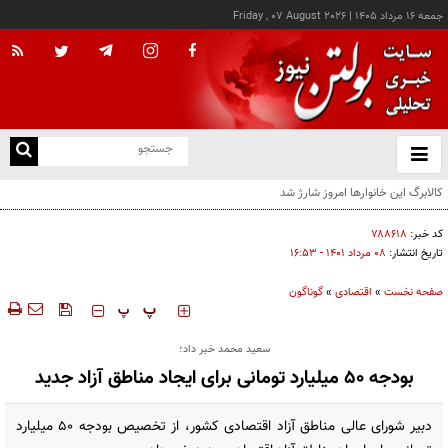
جمعه ۱۶ مرداد ۱۴۰۵
|
Friday , 07 August 2026
از
و
ته
درخواست شرکت گاز مازندران برای آمادگی مشترکان دربرابر زمستان
ن
نو
کد خبر:
۷۸۸۶۱۸
تاریخ انتشار:
۰۸ مرداد ۱۴۰۱ - ۱۶:۵۳
صفحه نخست
»
اقتصادی
»
گوناگون
‍‍‍ پ
پ
سعید محمد خبر داد؛
بودجه ۵۰ میلیارد تومانی برای ایجاد مناطق آزاد جدید
دبیر شورای عالی مناطق آزاد اقتصادی کشور، از تخصیص بودجه ۵۰ میلیارد