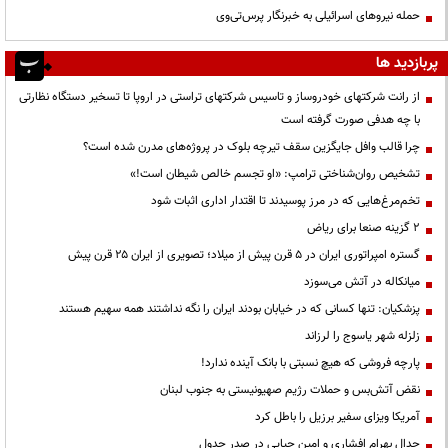
حمله نیروهای اسرائیلی به خبرنگار پرس‌تی‌وی
پربازدید ها
از رانت‌ شرکتهای خودروساز و تاسیس شرکتهای تراستی در اروپا تا تسخیر دستگاه نظارتی
با چه هدفی صورت گرفته است
چرا قالب وافل جایگزین سقف تیرچه بلوک در پروژه‌های مدرن شده است؟
تشخیص روان‌شناختی ترامپ: «او تجسم خالص شیطان است!»
تخم‌مرغ‌هایی که در مرز پوسیدند تا اقتدار اداری اثبات شود
۲ گزینه صنعا برای ریاض
گستره امپراتوری ایران در ۵ قرن پیش از میلاد؛ تصویری از ایران ۲۵ قرن پیش
میانکاله در آتش می‌سوزد
پزشکیان: تنها کسانی که در خیابان بودند ایران را نگه نداشتند همه سهیم هستند
زلزله شهر یاسوج را لرزاند
پارچه فروشی که هیچ نسبتی با بانک آینده ندارد!
نقض آتش‌بس و حملات رژیم صهیونیستی به جنوب لبنان
آمریکا ویزای سفیر برزیل را باطل کرد
جدال بهرام افشاری و امین حیایی در صدر جدول