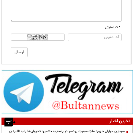
* کد امنیتی
آخرین اخبار
سربازانِ خیابانِ ظهور؛ ملتِ مبعوثِ رودسر در پاسخ به دشمن: «خیابان‌ها را به ناامیدان