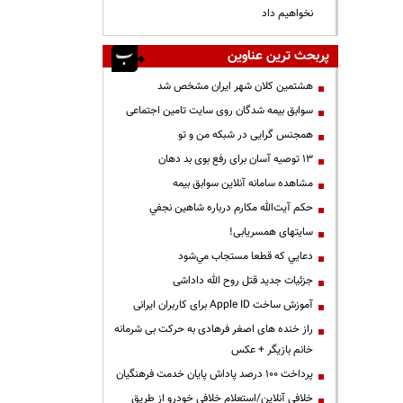
نخواهیم داد
پربحث ترین عناوین
هشتمین کلان شهر ایران مشخص شد
سوابق بیمه شدگان روی سایت تامین اجتماعی
همجنس گرایی در شبکه من و تو
13 توصیه آسان برای رفع بوی بد دهان
مشاهده سامانه آنلاين سوابق بیمه
حكم آيت‌الله مكارم درباره شاهين نجفي
سایتهای همسریابی!
دعايي كه قطعا مستجاب مي‌شود
جزئیات جدید قتل روح الله داداشی
آموزش ساخت Apple ID برای کاربران ایرانی
راز خنده های اصغر فرهادی به حرکت بی شرمانه
خانم بازیگر + عکس
پرداخت ۱۰۰ درصد پاداش پایان خدمت فرهنگیان
خلافی آنلاین/استعلام خلافی خودرو از طریق