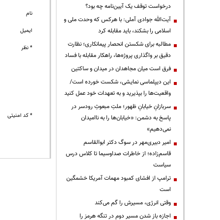
درخواست توقف یک آیین‌نامه چه بود؟
نام
آیت‌الله جوادی آملی: با هرکس که وحدت ملی و
اسلامی را بشکند، باید مقابله کرد
ایمیل
مطالبه برای شکستن انحصار پیمانکاری؛ نظارت
* نظر
دقیق بر واگذاری پروژه‌ها، راهکار مقابله با فساد
فرق است میان مجاهدان در میدان و ساکتین
این دیپلماسی نمایشی، شکست خورده است/
واقعیت‌ها را بپذیرید و به تعهدات خود عمل کنید
سربازانِ خیابانِ ظهور؛ ملتِ مبعوثِ رودسر در
* کد امنیتی
پاسخ به دشمن: «خیابان‌ها را به ناامیدان
نمی‌دهیم»
امیر دبیری‌مهر در سوگ دکتر ابوالقاسم
قاسم‌زاده؛ از خاطرات صداوسیما تا کلاس درس
سیاست
ترامپ از افشای کمبود مهمات آمریکا خشمگین
است
وقتی انرژی، مسیرش را گم می‌کند
اجازه باز شدن مسیر دوم در تنگه هرمز را