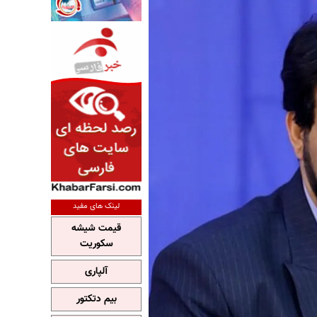
لینک های مفید
قیمت شیشه
سکوریت
آلپاری
بیم دتکتور