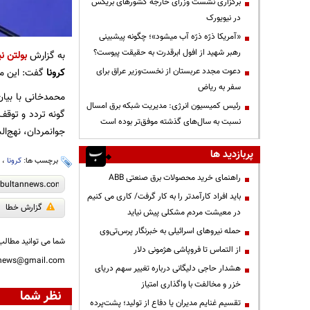
برگزاری نشست وزرای خارجه کشورهای بریکس
در نیویورک
«آمریکا ذرّه ذرّه آب میشود»؛ چگونه پیشبینی
رهبر شهید از افول ابرقدرت به حقیقت پیوست؟
به گزارش
بولتن نی
دعوت مجدد عربستان از نخست‌وزیر عراق برای
کرونا
گفت: این مو
سفر به ریاض
محمدخانی با بیان
رئیس کمیسیون انرژی: مدیریت شبکه برق امسال
گونه تردد و توقف 
نسبت به سال‌های گذشته موفق‌تر بوده است
جوانمردان، نهج‌البلاغه، پرواز، 
پربازدید ها
برچسب ها:
کرونا
،
ب
راهنمای خرید محصولات برق صنعتی ABB
باید افراد کارآمدتر را به کار گرفت/ کاری می کنیم
گزارش خطا
در معیشت مردم مشکلی پیش نیاید
حمله نیروهای اسرائیلی به خبرنگار پرس‌تی‌وی
شما می توانید مطالب 
از التماس تا فروپاشی هژمونی دلار
nnews@gmail.com
هشدار حاجی دلیگانی درباره تغییر سهم دریای
خزر و مخالفت با واگذاری امتیاز
نظر شما
تقسیم غنایم مدیران یا دفاع از تولید؛ پشت‌پرده