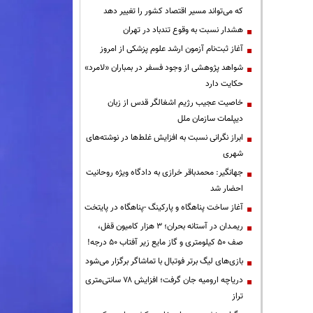
که می‌تواند مسیر اقتصاد کشور را تغییر دهد
هشدار نسبت به وقوع تندباد در تهران
آغاز ثبت‌نام آزمون ارشد علوم پزشکی از امروز
شواهد پژوهشی از وجود فسفر در بمباران «لامرد»
حکایت دارد
خاصیت عجیب رژیم اشغالگر قدس از زبان
دیپلمات سازمان ملل
ابراز نگرانی نسبت به افزایش غلط‌ها در نوشته‌های
شهری
جهانگیر: محمدباقر خرازی به دادگاه ویژه روحانیت
احضار شد
آغاز ساخت پناهگاه و پارکینگ -پناهگاه در پایتخت
ریمـدان در آستانه بحران؛ ۳ هزار کامیون قفل،
صف ۵۰ کیلومتری و گاز مایع زیر آفتاب ۵۰ درجه!
بازی‌های لیگ برتر فوتبال با تماشاگر برگزار می‌شود
دریاچه ارومیه جان گرفت؛ افزایش ۷۸ سانتی‌متری
تراز