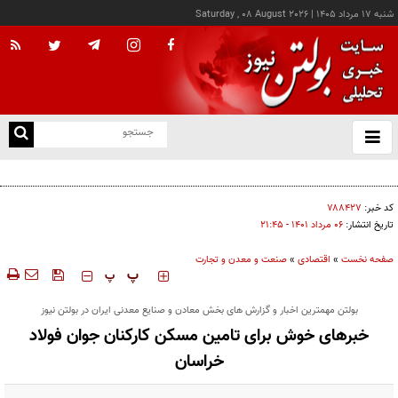
شنبه ۱۷ مرداد ۱۴۰۵
|
Saturday , 08 August 2026
از
و
ته
طرح نظارت بر تجارت خرد مرزی در دستور کار است
ن
نو
کد خبر:
۷۸۸۴۲۷
تاریخ انتشار:
۰۶ مرداد ۱۴۰۱ - ۲۱:۴۵
صفحه نخست
»
اقتصادی
»
صنعت و معدن و تجارت
‍‍‍ پ
پ
بولتن مهمترین اخبار و گزارش های بخش معادن و صنایع معدنی ایران در بولتن نیوز
خبرهای خوش برای تامین مسکن کارکنان جوان فولاد
خراسان