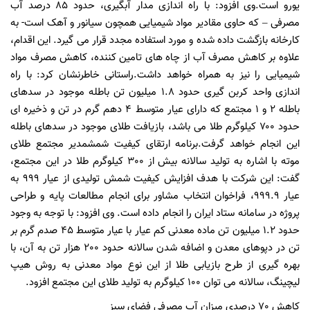
یورو است.وی افزود: با راه اندازی مدار آبگیری، حدود 85 درصد آب
مصرفی – که حاوی مقادیر مواد شیمیایی همچون سیانور و آهک است- به
کارخانه بازگشت داده شده و مورد استفاده مجدد قرار می گیرد. این اقدام،
علاوه بر کاهش مصرف آب از چاه های تامین کننده، کاهش مصرف مواد
شیمیایی را نیز به همراه خواهد داشت.راستانی خاطرنشان کرد: با راه
اندازی واحد کربن گیری حدود 1.8 میلیون تن باطله موجود در سدهای
باطله 2 و 1 مجتمع که دارای عیار متوسط 4 دهم گرم در تن و ذخیره ای
حدود ۷۰۰ کیلوگرم طلا می باشد، بازیافت طلای موجود در سدهای باطله
این انجام خواهد گرفت.برنامه ارتقای کیفیت شمشمدیر مجتمع طلای
موته با اشاره به تولید سالانه بیش از 300 کیلوگرم طلا در این مجتمع،
گفت: این شرکت با هدف افزایش کیفیت شمش تولیدی از عیار 999 به
عیار 999.9، فراخوان انتخاب مشاور برای انجام مطالعات پایه و طراحی
پروژه در سامانه ستاد ایران را انجام داده است. وی افزود: با توجه به وجود
حدود 1.2 میلیون تن ماده معدنی کم عیار با عیار متوسط 45 صدم گرم بر
تن در دپوهای معدن و اضافه شدن سالانه حدود 200 هزار تن به آن، با
بهره گیری از طرح بازیابی طلا از این نوع مواد معدنی به روش هیپ
لیچینگ، سالانه می توان 100 کیلوگرم به تولید طلای این مجتمع افزود.
کاهش 70 درصدی میزان آب مصرفی فضای سبز