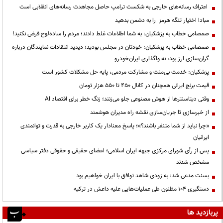
اعتراف رسانه‌های خارجی به شکست ترامپ حاصل مجاهدت رسانه‌های انقلابی است
مبادا اختیار تنگه هرمز را به دشمن بدهید
صمصامی خطاب به پزشکیان: به شما اطلاعات غلط دادند؛ مردم را ساده‌لوح فرض نکنید!
صمصامی خطاب به پزشکیان: خودتان در مجلس بودید؛ دیدید انتقادات نمایندگان درباره
گران‌سازی ارز بود، نه واگذاری ایران‌خودرو
پزشکیان: خدمت بی‌منت و مشارکت مردمی، پایه حل مشکلات کشور است
قیمت‌ برنج ایرانی همچنان در کانال ۴۵۰ تا ۵۵۰ هزار تومان
وقتی دیتاسنترها از هوش مصنوعی جلو می‌زنند؛ زنگ خطر برای اقتصاد AI
از خبرسازی تا جریان‌سازی نقشه راه مدیران هوشمند
«چرا نباید از شما متنفر باشند؟»؛ پاسخ معنادار یک کاربر خارجی به قدرت و توانمندی
ایرانیان
پس از رأی شورای مرکزی جبهه ایران اسلامی؛ اعضای حقیقی و حقوقی دفتر سیاسی
مشخص شدند
بسنت مدعی شد: به زودی شاهد توافق با ایران خواهیم بود
دستگیری ۱۰۴ مظنون طی عملیات‌هایی علیه داعش در ترکیه
پربازدید ها