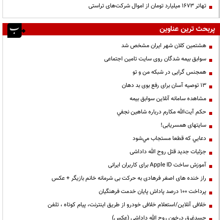
تهاتر ۱۶۷۳ میلیارد تومان از اموال شرکت‌های تراستی
پربحث ترین عناوین
هشتمین کلان شهر ایران مشخص شد
سوابق بیمه شدگان روی سایت تامین اجتماعی
همجنس گرایی در شبکه من و تو
13 توصیه آسان برای رفع بوی بد دهان
مشاهده سامانه آنلاين سوابق بیمه
حكم آيت‌الله مكارم درباره شاهين نجفي
سایتهای همسریابی!
دعايي كه قطعا مستجاب مي‌شود
جزئیات جدید قتل روح الله داداشی
آموزش ساخت Apple ID برای کاربران ایرانی
راز خنده های اصغر فرهادی به حرکت بی شرمانه خانم بازیگر + عکس
پرداخت ۱۰۰ درصد پاداش پایان خدمت فرهنگیان
خلافی آنلاین/استعلام خلافی خودرو از طریق اینترنت، پیام کوتاه ، تلفن
جسدغرق درخون روح الله داداشی (عکس)