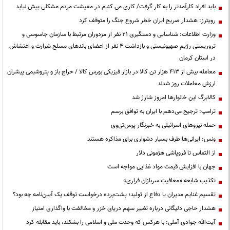
باید افراد کارآمدتر را به کار گرفت/ کاری می کنیم در معیشت مردم مشکلی پیش نیاید
رویترز: هشدار صریح ایران خطر شروع جنگ را متوقف کرد
وزارت اطلاعات: شناسایی و دستگیری ۲۱ نفر از مزدوران مرتبط با سازمان جاسوسی و
تروریستی رژیم صهیونیستی و بازداشت ۴ نفر از اعضای باندهای مسلح شرارت و اغتشاش
در استان کرمان
معامله بیش از ۴۱۳ هزار تن کالا در بازار فیزیکی بورس کالا / حراج باز و پتروشیمی پیشران
ارزش معاملات روز شدند
کالابرگ این خانوارها امروز شارژ شد
ترامپ: ترجیح می‌دهم با ایران به توافق برسم
حمله نیروهای اسرائیلی به خبرنگار پرس‌تی‌وی
ونس: ایرانی‌ها طرف بسیار دشواری برای مذاکره هستند
از التماس تا فروپاشی هژمونی دلار
جهان با افزایش قیمت مواد غذایی مواجه است
تکذیب شایعه «معافیت سربازان فراری»
تقسیم غنایم مدیران یا دفاع از تولید؛ پشت‌پرده درخواست توقف یک آیین‌نامه چه بود؟
هشدار حاجی دلیگانی درباره تغییر سهم دریای خزر و مخالفت با واگذاری امتیاز
آیت‌الله جوادی آملی: با هرکس که وحدت ملی و اسلامی را بشکند، باید مقابله کرد