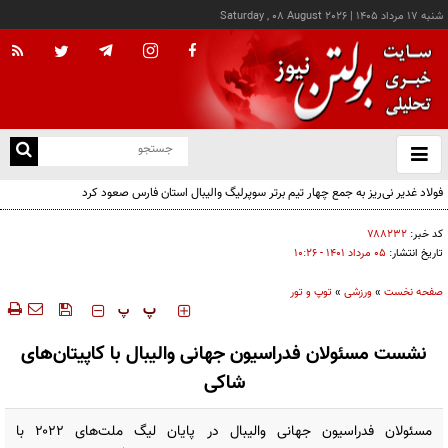
شنبه ۱۷ مرداد ۱۴۰۵
|
Saturday , 08 August 2026
از
و
ته
فولاد غدیر نی‌ریز به جمع چهار تیم برتر سوپرلیگ والیبال استان فارس صعود کرد
ن
نو
کد خبر:
۷۸۸۲۳۲
تاریخ انتشار:
۰۵ مرداد ۱۴۰۱ - ۱۰:۲۶
صفحه نخست
»
ورزشی
»
توپ و تور
‍‍‍ پ
پ
نشست مسئولان فدراسیون جهانی والیبال با کاپیتان‌های
شاکی
مسئولان فدراسیون جهانی والیبال در پایان لیگ ملت‌های ۲۰۲۲ با