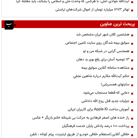
آیت‌الله جوادی آملی: با هرکس که وحدت ملی و اسلامی را بشکند، باید مقابله کرد
تهاتر ۱۶۷۳ میلیارد تومان از اموال شرکت‌های تراستی
پربحث ترین عناوین
هشتمین کلان شهر ایران مشخص شد
سوابق بیمه شدگان روی سایت تامین اجتماعی
همجنس گرایی در شبکه من و تو
13 توصیه آسان برای رفع بوی بد دهان
مشاهده سامانه آنلاين سوابق بیمه
حكم آيت‌الله مكارم درباره شاهين نجفي
سایتهای همسریابی!
دعايي كه قطعا مستجاب مي‌شود
جزئیات جدید قتل روح الله داداشی
آموزش ساخت Apple ID برای کاربران ایرانی
راز خنده های اصغر فرهادی به حرکت بی شرمانه خانم بازیگر + عکس
پرداخت ۱۰۰ درصد پاداش پایان خدمت فرهنگیان
خلافی آنلاین/استعلام خلافی خودرو از طریق اینترنت، پیام کوتاه ، تلفن