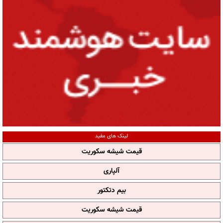
لینک های مفید
قیمت شیشه سکوریت
آلپاری
بیم دتکتور
قیمت شیشه سکوریت