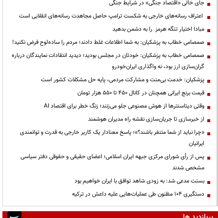
جای خالی «اقتصاد جنگی» در شرایط جنگی
اعتراف رسانه‌های خارجی به شکست ترامپ حاصل مجاهدت رسانه‌های انقلابی است
مبادا اختیار تنگه هرمز را به دشمن بدهید
صمصامی خطاب به پزشکیان: به شما اطلاعات غلط دادند؛ مردم را ساده‌لوح فرض نکنید!
صمصامی خطاب به پزشکیان: خودتان در مجلس بودید؛ دیدید انتقادات نمایندگان درباره
گران‌سازی ارز بود، نه واگذاری ایران‌خودرو
پزشکیان: خدمت بی‌منت و مشارکت مردمی، پایه حل مشکلات کشور است
قیمت‌ برنج ایرانی همچنان در کانال ۴۵۰ تا ۵۵۰ هزار تومان
وقتی دیتاسنترها از هوش مصنوعی جلو می‌زنند؛ زنگ خطر برای اقتصاد AI
از خبرسازی تا جریان‌سازی نقشه راه مدیران هوشمند
«چرا نباید از شما متنفر باشند؟»؛ پاسخ معنادار یک کاربر خارجی به قدرت و توانمندی
ایرانیان
پس از رأی شورای مرکزی جبهه ایران اسلامی؛ اعضای حقیقی و حقوقی دفتر سیاسی
مشخص شدند
بسنت مدعی شد: به زودی شاهد توافق با ایران خواهیم بود
دستگیری ۱۰۴ مظنون طی عملیات‌هایی علیه داعش در ترکیه
پربازدید ها