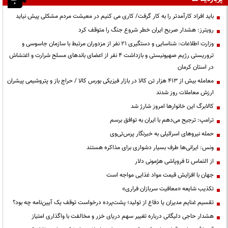
باید افراد کارآمدتر را به کار گرفت/ کاری می کنیم در معیشت مردم مشکلی پیش نیاید
رویترز: هشدار صریح ایران خطر شروع جنگ را متوقف کرد
وزارت اطلاعات: شناسایی و دستگیری ۲۱ نفر از مزدوران مرتبط با سازمان جاسوسی و
تروریستی رژیم صهیونیستی و بازداشت ۴ نفر از اعضای باندهای مسلح شرارت و اغتشاش
در استان کرمان
معامله بیش از ۴۱۳ هزار تن کالا در بازار فیزیکی بورس کالا / حراج باز و پتروشیمی پیشران
ارزش معاملات روز شدند
کالابرگ این خانوارها امروز شارژ شد
ترامپ: ترجیح می‌دهم با ایران به توافق برسم
حمله نیروهای اسرائیلی به خبرنگار پرس‌تی‌وی
ونس: ایرانی‌ها طرف بسیار دشواری برای مذاکره هستند
از التماس تا فروپاشی هژمونی دلار
جهان با افزایش قیمت مواد غذایی مواجه است
تکذیب شایعه «معافیت سربازان فراری»
تقسیم غنایم مدیران یا دفاع از تولید؛ پشت‌پرده درخواست توقف یک آیین‌نامه چه بود؟
هشدار حاجی دلیگانی درباره تغییر سهم دریای خزر و مخالفت با واگذاری امتیاز