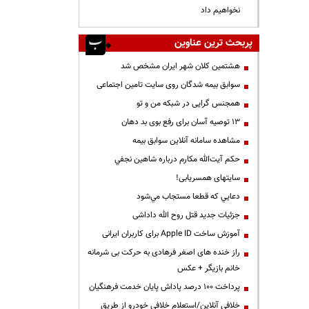
نخواهیم داد
پربحث ترین عناوین
هشتمین کلان شهر ایران مشخص شد
سوابق بیمه شدگان روی سایت تامین اجتماعی
همجنس گرایی در شبکه من و تو
13 توصیه آسان برای رفع بوی بد دهان
مشاهده سامانه آنلاين سوابق بیمه
حكم آيت‌الله مكارم درباره شاهين نجفي
سایتهای همسریابی!
دعايي كه قطعا مستجاب مي‌شود
جزئیات جدید قتل روح الله داداشی
آموزش ساخت Apple ID برای کاربران ایرانی
راز خنده های اصغر فرهادی به حرکت بی شرمانه
خانم بازیگر + عکس
پرداخت ۱۰۰ درصد پاداش پایان خدمت فرهنگیان
خلافی آنلاین/استعلام خلافی خودرو از طریق