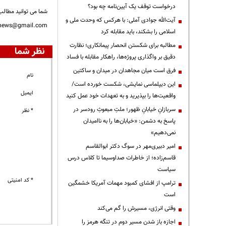
درخواست توقف یک آیین‌نامه چه بود؟
شما می توانید مطالب 
آیت‌الله جوادی آملی: با هرکس که وحدت ملی و
nnews@gmail.com
اسلامی را بشکند، باید مقابله کرد
مطالبه برای شکستن انحصار پیمانکاری؛ نظارت
نظر شما
دقیق بر واگذاری پروژه‌ها، راهکار مقابله با فساد
فرق است میان مجاهدان در میدان و ساکتین
نام
این دیپلماسی نمایشی، شکست خورده است/
ایمیل
واقعیت‌ها را بپذیرید و به تعهدات خود عمل کنید
سربازانِ خیابانِ ظهور؛ ملتِ مبعوثِ رودسر در
* نظر
پاسخ به دشمن: «خیابان‌ها را به ناامیدان
نمی‌دهیم»
امیر دبیری‌مهر در سوگ دکتر ابوالقاسم
قاسم‌زاده؛ از خاطرات صداوسیما تا کلاس درس
سیاست
* کد امنیتی
ترامپ از افشای کمبود مهمات آمریکا خشمگین
است
وقتی انرژی، مسیرش را گم می‌کند
اجازه باز شدن مسیر دوم در تنگه هرمز را