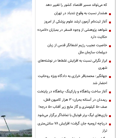
که می‌تواند مسیر اقتصاد کشور را تغییر دهد
هشدار نسبت به وقوع تندباد در تهران
آغاز ثبت‌نام آزمون ارشد علوم پزشکی از امروز
شواهد پژوهشی از وجود فسفر در بمباران «لامرد»
حکایت دارد
خاصیت عجیب رژیم اشغالگر قدس از زبان
دیپلمات سازمان ملل
ابراز نگرانی نسبت به افزایش غلط‌ها در نوشته‌های
شهری
جهانگیر: محمدباقر خرازی به دادگاه ویژه روحانیت
احضار شد
آغاز ساخت پناهگاه و پارکینگ -پناهگاه در پایتخت
ریمـدان در آستانه بحران؛ ۳ هزار کامیون قفل،
صف ۵۰ کیلومتری و گاز مایع زیر آفتاب ۵۰ درجه!
بازی‌های لیگ برتر فوتبال با تماشاگر برگزار می‌شود
دریاچه ارومیه جان گرفت؛ افزایش ۷۸ سانتی‌متری
تراز