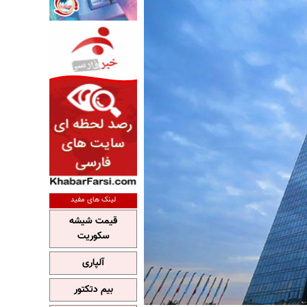
لینک های مفید
قیمت شیشه
سکوریت
آلپاری
بیم دتکتور