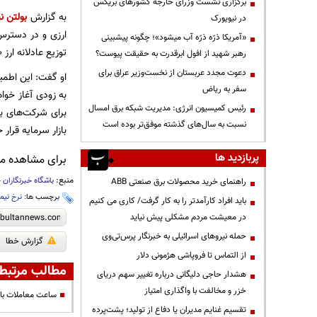
برگزاری نشست وزرای خارجه کشورهای بریکس
به گزارش
بولتن نی
در نیویورک
ارزی و در دسترس 
«آمریکا ذرّه ذرّه آب میشود»؛ چگونه پیشبینی
توزیع عادلانه ارز ۴۲۰۰ تومانی، کشور با تورم مواجه شد که با همراهی مردم از آن عبور کردیم.
رهبر شهید از افول ابرقدرت به حقیقت پیوست؟
دعوت مجدد عربستان از نخست‌وزیر عراق برای
او گفت: این اطمین
سفر به ریاض
به زودی آغاز خوا
رئیس کمیسیون انرژی: مدیریت شبکه برق امسال
برای شرکت‌های ب
نسبت به سال‌های گذشته موفق‌تر بوده است
بازار سرمایه قرار
پربازدید ها
برای مشاهده مطا
منبع:
باشگاه خبرنگاران 
راهنمای خرید محصولات برق صنعتی ABB
برچسب ها:
نرخ نیما
باید افراد کارآمدتر را به کار گرفت/ کاری می کنیم
در معیشت مردم مشکلی پیش نیاید
حمله نیروهای اسرائیلی به خبرنگار پرس‌تی‌وی
گزارش خطا
از التماس تا فروپاشی هژمونی دلار
مطالب مرتبط
هشدار حاجی دلیگانی درباره تغییر سهم دریای
خزر و مخالفت با واگذاری امتیاز
ساعت معاملات باز
تقسیم غنایم مدیران یا دفاع از تولید؛ پشت‌پرده