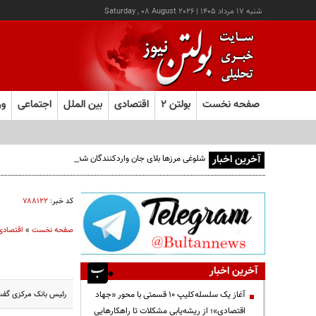
شنبه ۱۷ مرداد ۱۴۰۵
|
Saturday , 08 August 2026
صفحه نخست
بولتن ۲
اقتصادی
بین الملل
اجتماعی
ور
آخرین اخبار
شلوغی مرزها بلای جان واردکنندگان شده است
کد خبر:
۷۸۸۱۲۲
صفحه نخست
»
اقتصادی
آخرین اخبار
رئیس بانک مرکزی گفت: 
آغاز یک سلسله‌کلیپ ۱۰ قسمتی با محور «جهاد
اقتصادی»؛ از ریشه‌یابی مشکلات تا راهکارهایی