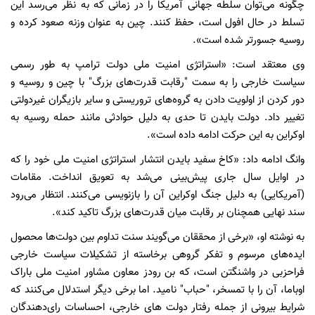
چگونه می‌توان سلطه جهانی آمریکا را در زمانی که به نظر می‌رسد این
تسلط در حال افول است، حفظ کنند. چین به عنوان وزنه صعود کرده و
روسیه جسورتر شده است».
وی معتقد است: «استراتژی امنیت ملی دولت ترامپ به طور رسمی
سیاست خارجی را به سمت "رقابت قدرت‌های بزرگ" با چین و روسیه و
دور کردن از اولویت دادن به گروه‌های تروریستی و سایر بازیگران غیردولتی
تغییر داد. دولت بایدن تا حدی به دلیل حوادثی مانند حمله روسیه به
اوکراین به این حرکت ادامه داده است».
وانگ ادامه داد: «کاخ سفید بایدن انتشار استراتژی امنیت ملی خود را که
در اوایل سال جاری پیش‌بینی می‌شد به تعویق انداخت. مقامات
(آمریکایی) به دلیل جنگ اوکراین آن را بازنویسی می‌کنند. انتظار می‌رود
سند نهایی همچنان بر رقابت میان قدرت‌های بزرگ تاکید کند».
به نوشته او، «برخی از محققان می‌گویند سنت تداوم بین دولت‌ها محصول
ایده‌های مرسوم و تفکر گروهی برخاسته از تشکیلات سیاست خارجی
فراحزبی در واشنگتن است، که بن رودز معاون مشاور امنیت ملی باراک
اوباما، آن را با تمسخر، "حباب" نامید. اما برخی دیگر استدلال می‌کنند که
شرایط بیرونی از جمله رفتار دولت های خارجی، احساسات رای‌دهندگان