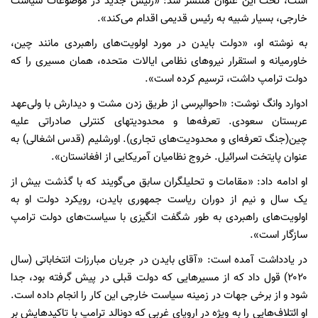
است، تحت این عنوان منتشر شد: «رئیس جدید در موضوعات سیاست
خارجی، بسیار شبیه به رئیس قدیمی اقدام می‌کند».
به نوشته او، «دولت بایدن در مورد اولویت‌های راهبردی مانند چین،
خاورمیانه و استقرار نیروهای نظامی ایالات متحده، همان مسیری را که
دولت ترامپ داشت، ترسیم کرده است».
ادوارد وانگ نوشت: «احوالپرسی از طریق زدن مشت و دیدارش با ولی‌عهد
عربستان سعودی. تعرفه‌ها و محدودیتهای کنترلی صادراتی علیه
چین(جنگ تعرفه‌ای و محدودیت‌های تجاری). اورشلیم (قدس اشغالی) به
عنوان پایتخت اسرائیل. خروج نظامیان آمریکایی از افغانستان».
او ادامه داد: «مقامات و تحلیلگران سابق می‌گویند که با گذشت بیش از
یک سال و نیم از دوران ریاست جمهوری بایدن، رویکرد دولت او به
اولویت‌های راهبردی به طور شگفت انگیزی با سیاست‌های دولت ترامپ
سازگار است».
در یادداشت آمده است: «آقای بایدن در جریان مبارزات انتخاباتی (سال
۲۰۲۰) قول داد که از مسیرهایی که دولت قبلی در پیش گرفته بود، جدا
شود و از برخی جهات در زمینه سیاست خارجی این کار را انجام داده است.
او ائتلاف‌هایی را به ویژه در اروپای غربی که دونالد ترامپ با تاکیدهایش بر