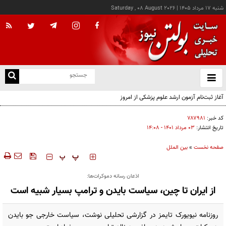
شنبه ۱۷ مرداد ۱۴۰۵
|
Saturday , 08 August 2026
از
و
ته
آغاز ثبت‌نام آزمون ارشد علوم پزشکی از امروز
ن
نو
کد خبر:
۷۸۷۹۸۱
تاریخ انتشار:
۰۳ مرداد ۱۴۰۱ - ۱۴:۰۸
صفحه نخست
»
بین الملل
‍‍‍ پ
پ
اذعان رسانه دموکرات‌ها:
از ایران تا چین، سیاست بایدن و ترامپ بسیار شبیه است
روزنامه نیویورک تایمز در گزارشی تحلیلی نوشت، سیاست خارجی جو بایدن