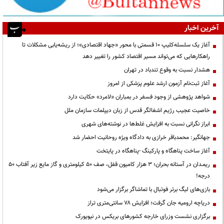
آخرین اخبار
آغاز یک سلسله‌کلیپ ۱۰ قسمتی با محور «جهاد اقتصادی»؛ از ریشه‌یابی مشکلات تا
راهکارهایی که می‌تواند مسیر اقتصاد کشور را تغییر دهد
هشدار نسبت به وقوع تندباد در تهران
آغاز ثبت‌نام آزمون ارشد علوم پزشکی از امروز
شواهد پژوهشی از وجود فسفر در بمباران «لامرد» حکایت دارد
خاصیت عجیب رژیم اشغالگر قدس از زبان دیپلمات سازمان ملل
ابراز نگرانی نسبت به افزایش غلط‌ها در نوشته‌های شهری
جهانگیر: محمدباقر خرازی به دادگاه ویژه روحانیت احضار شد
آغاز ساخت پناهگاه و پارکینگ -پناهگاه در پایتخت
ریمـدان در آستانه بحران؛ ۳ هزار کامیون قفل، صف ۵۰ کیلومتری و گاز مایع زیر آفتاب ۵۰
درجه!
بازی‌های لیگ برتر فوتبال با تماشاگر برگزار می‌شود
دریاچه ارومیه جان گرفت؛ افزایش ۷۸ سانتی‌متری تراز
برگزاری نشست وزرای خارجه کشورهای بریکس در نیویورک