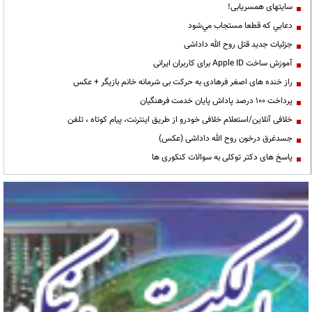
سایتهای همسریابی!
دعايي كه قطعا مستجاب مي‌شود
جزئیات جدید قتل روح الله داداشی
آموزش ساخت Apple ID برای کاربران ایرانی
راز خنده های اصغر فرهادی به حرکت بی شرمانه خانم بازیگر + عکس
پرداخت ۱۰۰ درصد پاداش پایان خدمت فرهنگیان
خلافی آنلاین/استعلام خلافی خودرو از طریق اینترنت، پیام کوتاه ، تلفن
جسدغرق درخون روح الله داداشی (عکس)
پاسخ های دکتر توکلی به سوالات کنکوری ها