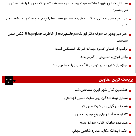
سربازانِ خیابانِ ظهور؛ ملتِ مبعوثِ رودسر در پاسخ به دشمن: «خیابان‌ها را به ناامیدان
نمی‌دهیم»
این دیپلماسی نمایشی، شکست خورده است/واقعیت‌ها را بپذیرید و به تعهدات خود عمل
کنید
امیر دبیری‌مهر در سوگ دکتر ابوالقاسم قاسم‌زاده؛ از خاطرات صداوسیما تا کلاس درس
سیاست
ترامپ از افشای کمبود مهمات آمریکا خشمگین است
وقتی انرژی، مسیرش را گم می‌کند
اجازه باز شدن مسیر دوم در تنگه هرمز را نخواهیم داد
پربحث ترین عناوین
هشتمین کلان شهر ایران مشخص شد
سوابق بیمه شدگان روی سایت تامین اجتماعی
همجنس گرایی در شبکه من و تو
13 توصیه آسان برای رفع بوی بد دهان
مشاهده سامانه آنلاين سوابق بیمه
حكم آيت‌الله مكارم درباره شاهين نجفي