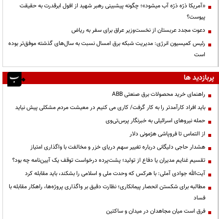
«آمریکا ذرّه ذرّه آب میشود»؛ چگونه پیشبینی رهبر شهید از افول ابرقدرت به حقیقت
پیوست؟
دعوت مجدد عربستان از نخست‌وزیر عراق برای سفر به ریاض
رئیس کمیسیون انرژی: مدیریت شبکه برق امسال نسبت به سال‌های گذشته موفق‌تر بوده
است
پربازدید ها
راهنمای خرید محصولات برق صنعتی ABB
باید افراد کارآمدتر را به کار گرفت/ کاری می کنیم در معیشت مردم مشکلی پیش نیاید
حمله نیروهای اسرائیلی به خبرنگار پرس‌تی‌وی
از التماس تا فروپاشی هژمونی دلار
هشدار حاجی دلیگانی درباره تغییر سهم دریای خزر و مخالفت با واگذاری امتیاز
تقسیم غنایم مدیران یا دفاع از تولید؛ پشت‌پرده درخواست توقف یک آیین‌نامه چه بود؟
آیت‌الله جوادی آملی: با هرکس که وحدت ملی و اسلامی را بشکند، باید مقابله کرد
مطالبه برای شکستن انحصار پیمانکاری؛ نظارت دقیق بر واگذاری پروژه‌ها، راهکار مقابله با
فساد
فرق است میان مجاهدان در میدان و ساکتین