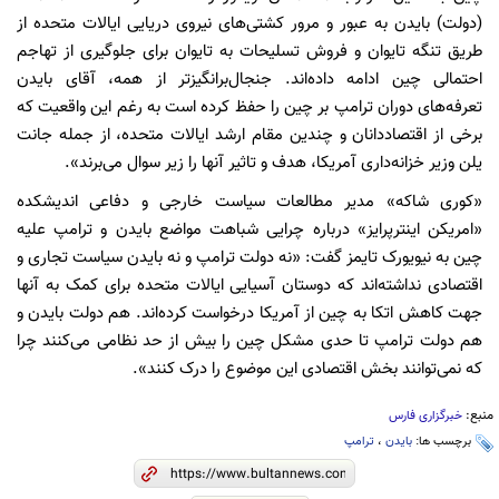
(دولت) بایدن به عبور و مرور کشتی‌های نیروی دریایی ایالات متحده از
طریق تنگه تایوان و فروش تسلیحات به تایوان برای جلوگیری از تهاجم
احتمالی چین ادامه داده‌اند. جنجال‌برانگیزتر از همه، آقای بایدن
تعرفه‌های دوران ترامپ بر چین را حفظ کرده است به رغم این واقعیت که
برخی از اقتصاددانان و چندین مقام ارشد ایالات متحده، از جمله جانت
یلن وزیر خزانه‌داری آمریکا، هدف و تاثیر آنها را زیر سوال می‌برند».
«کوری شاکه» مدیر مطالعات سیاست خارجی و دفاعی اندیشکده
«امریکن اینترپرایز» درباره چرایی شباهت مواضع بایدن و ترامپ علیه
چین به نیویورک تایمز گفت: «نه دولت ترامپ و نه بایدن سیاست تجاری و
اقتصادی نداشته‌اند که دوستان آسیایی ایالات متحده برای کمک به آنها
جهت کاهش اتکا به چین از آمریکا درخواست کرده‌اند. هم دولت بایدن و
هم دولت ترامپ تا حدی مشکل چین را بیش از حد نظامی می‌کنند چرا
که نمی‌توانند بخش اقتصادی این موضوع را درک کنند».
منبع:
خبرگزاری فارس
برچسب ها:
بایدن
،
ترامپ