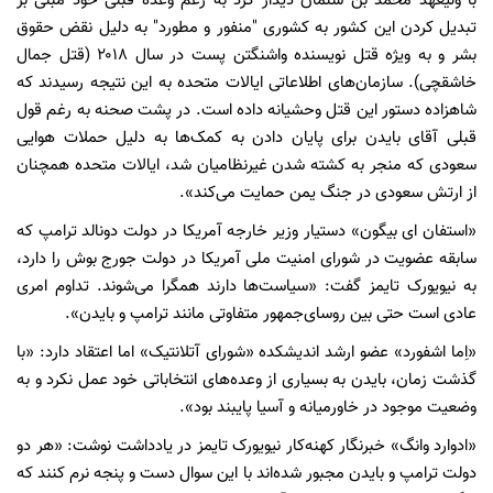
با ولیعهد محمد بن سلمان دیدار کرد به رغم وعده قبلی خود مبنی بر
تبدیل کردن این کشور به کشوری "منفور و مطورد" به دلیل نقض حقوق
بشر و به ویژه قتل نویسنده واشنگتن پست در سال ۲۰۱۸ (قتل جمال
خاشقچی). سازمان‌های اطلاعاتی ایالات متحده به این نتیجه رسیدند که
شاهزاده دستور این قتل وحشیانه داده است. در پشت صحنه به رغم قول
قبلی آقای بایدن برای پایان دادن به کمک‌ها به دلیل حملات هوایی
سعودی که منجر به کشته شدن غیرنظامیان شد، ایالات متحده همچنان
از ارتش سعودی در جنگ یمن حمایت می‌کند».
«استفان ای بیگون» دستیار وزیر خارجه آمریکا در دولت دونالد ترامپ که
سابقه عضویت در شورای امنیت ملی آمریکا در دولت جورج بوش را دارد،
به نیویورک تایمز گفت: «سیاست‌ها دارند همگرا می‌شوند. تداوم امری
عادی است حتی بین روسای‌جمهور متفاوتی مانند ترامپ و بایدن».
«اِما اشفورد» عضو ارشد اندیشکده «شورای آتلانتیک» اما اعتقاد دارد: «با
گذشت زمان، بایدن به بسیاری از وعده‌های انتخاباتی خود عمل نکرد و به
وضعیت موجود در خاورمیانه و آسیا پایبند بود».
«ادوارد وانگ» خبرنگار کهنه‌کار نیویورک تایمز در یادداشت نوشت: «هر دو
دولت ترامپ و بایدن مجبور شده‌اند با این سوال دست و پنجه نرم کنند که