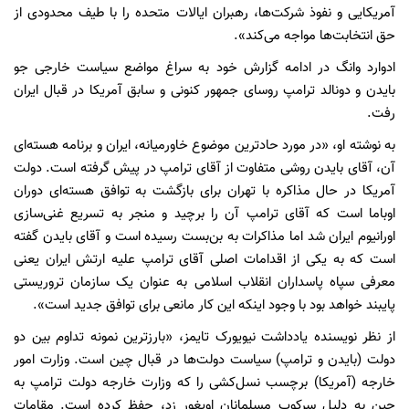
آمریکایی و نفوذ شرکت‌ها، رهبران ایالات متحده را با طیف محدودی از
حق انتخابت‌ها مواجه می‌کند».
ادوارد وانگ در ادامه گزارش خود به سراغ مواضع سیاست خارجی جو
بایدن و دونالد ترامپ روسای جمهور کنونی و سابق آمریکا در قبال ایران
رفت.
به نوشته او، «در مورد حادترین موضوع خاورمیانه، ایران و برنامه هسته‌ای
آن، آقای بایدن روشی متفاوت از آقای ترامپ در پیش گرفته است. دولت
آمریکا در حال مذاکره با تهران برای بازگشت به توافق هسته‌ای دوران
اوباما است که آقای ترامپ آن را برچید و منجر به تسریع غنی‌سازی
اورانیوم ایران شد اما مذاکرات به بن‌بست رسیده است و آقای بایدن گفته
است که به یکی از اقدامات اصلی آقای ترامپ علیه ارتش ایران یعنی
معرفی سپاه پاسداران انقلاب اسلامی به عنوان یک سازمان تروریستی
پایبند خواهد بود با وجود اینکه این کار مانعی برای توافق جدید است».
از نظر نویسنده یادداشت نیویورک تایمز، «بارزترین نمونه تداوم بین دو
دولت (بایدن و ترامپ) سیاست دولت‌ها در قبال چین است. وزارت امور
خارجه (آمریکا) برچسب نسل‌کشی را که وزارت خارجه دولت ترامپ به
چین به دلیل سرکوب مسلمانان اویغور زد، حفظ کرده است. مقامات