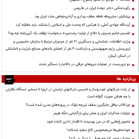
رکوردشکنی دختر دونده ایران در بلاروس
پزشکیان: مشروطه نقطه عطف بیداری و آزادی‌خواهی ملت ایران بود
آیت‌الله جوادی آملی: با هرکس که وحدت ملی و اسلامی را بشکند، باید مقابله کرد
تقسیم غنایم مدیران یا دفاع از تولید؛ پشت‌پرده درخواست توقف یک آیین‌نامه چه بود؟
وزارت اطلاعات: شناسایی و دستگیری ۲۱ نفر از مزدوران مرتبط با سازمان جاسوسی و
تروریستی رژیم صهیونیستی و بازداشت ۴ نفر از اعضای باندهای مسلح شرارت و اغتشاش
در استان کرمان
دو تروریست در عملیات نیروهای عراقی در «الانبار» دستگیر شدند
پربازدید ها
از رانت‌ شرکتهای خودروساز و تاسیس شرکتهای تراستی در اروپا تا تسخیر دستگاه نظارتی
با چه هدفی صورت گرفته است
چرا قالب وافل جایگزین سقف تیرچه بلوک در پروژه‌های مدرن شده است؟
جزئیات مذاکرات ایران و عمان برای بازگشایی تنگه هرمز
تخم‌مرغ‌هایی که در مرز پوسیدند تا اقتدار اداری اثبات شود
خودتحقیرها عریضه‌نویس کاخ سفید شده‌اند!
عملیات «نصر ۷» چه هدفی را دنبال می‌کرد؟