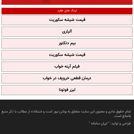
لینک های مفید
قیمت شیشه سکوریت
آلپاری
بیم دتکتور
قیمت شیشه سکوریت
فیلم آپنه خواب
درمان قطعی خروپف در خواب
لیزر فوتونا
تمام حقوق مادی و معنوی این سایت متعلق به بولتن نیوز است و استفاده از مطالب با ذکر منبع
بلامانع است.
طراحی و تولید: "
ایران سامانه
"