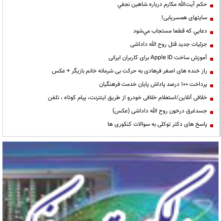
حكم آيت‌الله مكارم درباره شاهين نجفي
سایتهای همسریابی!
دعايي كه قطعا مستجاب مي‌شود
جزئیات جدید قتل روح الله داداشی
آموزش ساخت Apple ID برای کاربران ایرانی
راز خنده های اصغر فرهادی به حرکت بی شرمانه خانم بازیگر + عکس
پرداخت ۱۰۰ درصد پاداش پایان خدمت فرهنگیان
خلافی آنلاین/استعلام خلافی خودرو از طریق اینترنت، پیام کوتاه ، تلفن
جسدغرق درخون روح الله داداشی (عکس)
پاسخ های دکتر توکلی به سوالات کنکوری ها