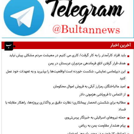
آخرین اخبار
باید افراد کارآمدتر را به کار گرفت/ کاری می کنیم در معیشت مردم مشکلی پیش نیاید
هدف قرار گرفتن اتاق‌ فرماندهی مزدوران عربستان در یمن
این دیپلماسی نمایشی، شکست خورده است/واقعیت‌ها را بپذیرید و به تعهدات خود عمل
کنید
امید مالباختگان رمزارز آبکی به فروش اموال محکومان
از التماس تا فروپاشی هژمونی دلار
مطالبه برای شکستن انحصار پیمانکاری؛ نظارت دقیق بر واگذاری پروژه‌ها، راهکار مقابله با
فساد
حمله نیروهای اسرائیلی به خبرنگار پرس‌تی‌وی
پیام هشدار مقاومت یمن به ریاض
تصادف ۱۲ خودرو در محور یاسوج ـ اصفهان