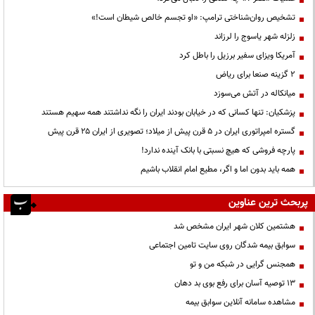
تشخیص روان‌شناختی ترامپ: «او تجسم خالص شیطان است!»
زلزله شهر یاسوج را لرزاند
آمریکا ویزای سفیر برزیل را باطل کرد
۲ گزینه صنعا برای ریاض
میانکاله در آتش می‌سوزد
پزشکیان: تنها کسانی که در خیابان بودند ایران را نگه نداشتند همه سهیم هستند
گستره امپراتوری ایران در ۵ قرن پیش از میلاد؛ تصویری از ایران ۲۵ قرن پیش
پارچه فروشی که هیچ نسبتی با بانک آینده ندارد!
همه باید بدون اما و اگر، مطیع امام انقلاب باشیم
پربحث ترین عناوین
هشتمین کلان شهر ایران مشخص شد
سوابق بیمه شدگان روی سایت تامین اجتماعی
همجنس گرایی در شبکه من و تو
13 توصیه آسان برای رفع بوی بد دهان
مشاهده سامانه آنلاين سوابق بیمه