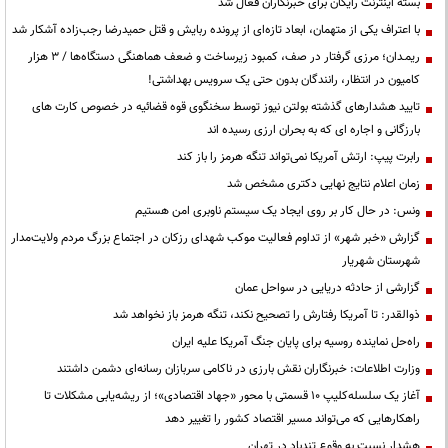
بسته اینترنت رایگان برای خبرنگاران فعال شد
با اعتراف یکی از متهمان، ابعاد تازه‌ای از پرونده ربایش و قتل حمیدرضا رجب‌زاده آشکار شد
ریمـدان؛ مرزی گرفتار در صف، کمبود زیرساخت و ضعف هماهنگی دستگاه‌ها / ۳ هزار
کامیون در انتظار، رانندگان بدون حتی یک سرویس بهداشتی!
تایید هشدارهای گذشته بولتن نیوز توسط سخنگوی قوه قضائیه در خصوص کارت های
بارزگانی و اجاره ای که به بحران ارزی رسیده اند
رابرت پیپ: ارتش آمریکا نمی‌تواند تنگه هرمز را باز کند
زمان اعلام نتایج نهایی دکتری مشخص شد
ونس: در حال کار بر روی ایجاد یک سیستم ناوبری امن هستیم
گزارش «خبر شهر» از تداوم فعالیت موکب شهدای رزکان در اجتماع بزرگ مردم ولایت‌مدار
شهرستان شهریار
گزارشی از حادثه دریایی در سواحل عمان
ذوالقدر: تا آمریکا رفتارش را تصحیح نکند، تنگه هرمز باز نخواهد شد
راه‌حل نماینده روسیه برای پایان جنگ آمریکا علیه ایران
وزارت اطلاعات: خبرنگاران نقش بارزی در ناکامی سربازان رسانه‌ای دشمن داشتند
آغاز یک سلسله‌کلیپ ۱۰ قسمتی با محور «جهاد اقتصادی»؛ از ریشه‌یابی مشکلات تا
راهکارهایی که می‌تواند مسیر اقتصاد کشور را تغییر دهد
هشدار نسبت به وقوع تندباد در تهران