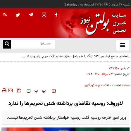
شنبه ۱۷ مرداد ۱۴۰۵
|
Saturday , 08 August 2026
از
و
ته
راهنمای جامع ترخیص کالا از گمرک؛ مراحل، هزینه‌ها و نکات مهم برای واردکنندگان
ن
نو
کد خبر:
۷۸۷۹۶۰
تاریخ انتشار:
۰۳ مرداد ۱۴۰۱ - ۱۱:۵۲
صفحه نخست
»
اقتصادی
»
گوناگون
‍‍‍ پ
پ
لاوروف: روسیه تقاضای برداشته شدن تحریم‌ها را ندارد
وزیر امور خارجه روسیه گفت روسیه خواستار برداشته شدن تحریم‌ها نیست.