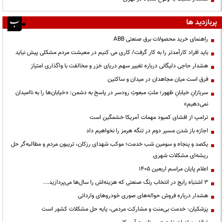
پربازدید ها
راهنمای خرید محصولات برق صنعتی ABB
باید افراد کارآمدتر را به کار گرفت/ کاری می کنیم در معیشت مردم مشکلی پیش نیاید
هشدار حاجی دلیگانی درباره تغییر سهم دریای خزر و مخالفت با واگذاری امتیاز
فرق است میان مجاهدان در میدان و ساکتین
سربازانِ خیابانِ ظهور؛ ملتِ مبعوثِ رودسر در پاسخ به دشمن: «خیابان‌ها را به ناامیدان
نمی‌دهیم»
ترامپ از افشای کمبود مهمات آمریکا خشمگین است
اجازه باز شدن مسیر دوم در تنگه هرمز را نخواهیم داد
یکصد و پنجاه و سومین شب خدمت؛ موکب شهدای رزکان، تریبون مردم و مطالبه‌گر حل
ریشه‌ای مشکلات شهری
اعلام پایان مراسم اربعین ۱۴۰۵
3 اشتباه رایج در انتخاب رنگ صنعتی که هزینه‌اش را سال‌ها می‌پردازید...
هشدار درباره فروش حواله‌های صوری خودروهای وارداتی
پزشکیان: خدمت بی‌منت و مشارکت مردمی، پایه حل مشکلات کشور است