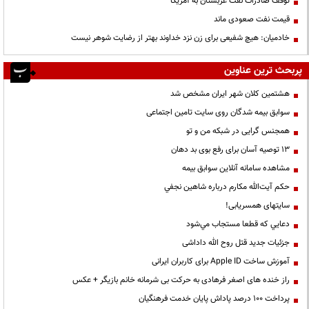
توقف صادرات نفت عربستان به آمریکا
قیمت نفت صعودی ماند
خادمیان: هیچ شفیعی برای زن نزد خداوند بهتر از رضایت شوهر نیست
پربحث ترین عناوین
هشتمین کلان شهر ایران مشخص شد
سوابق بیمه شدگان روی سایت تامین اجتماعی
همجنس گرایی در شبکه من و تو
13 توصیه آسان برای رفع بوی بد دهان
مشاهده سامانه آنلاين سوابق بیمه
حكم آيت‌الله مكارم درباره شاهين نجفي
سایتهای همسریابی!
دعايي كه قطعا مستجاب مي‌شود
جزئیات جدید قتل روح الله داداشی
آموزش ساخت Apple ID برای کاربران ایرانی
راز خنده های اصغر فرهادی به حرکت بی شرمانه خانم بازیگر + عکس
پرداخت ۱۰۰ درصد پاداش پایان خدمت فرهنگیان