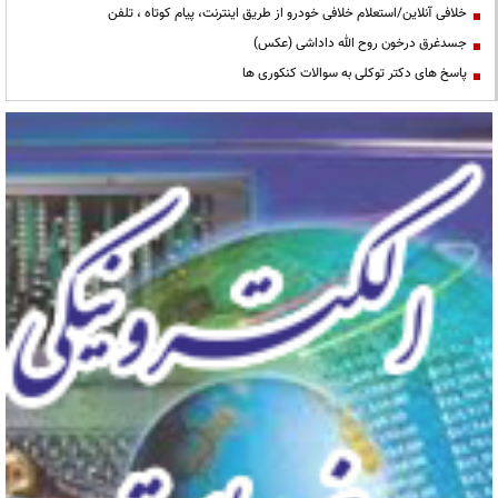
خلافی آنلاین/استعلام خلافی خودرو از طریق اینترنت، پیام کوتاه ، تلفن
جسدغرق درخون روح الله داداشی (عکس)
پاسخ های دکتر توکلی به سوالات کنکوری ها