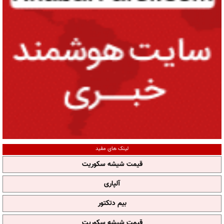
لینک های مفید
قیمت شیشه سکوریت
آلپاری
بیم دتکتور
قیمت شیشه سکوریت