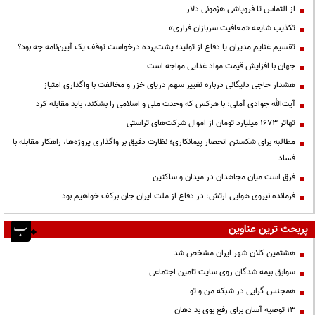
از التماس تا فروپاشی هژمونی دلار
تکذیب شایعه «معافیت سربازان فراری»
تقسیم غنایم مدیران یا دفاع از تولید؛ پشت‌پرده درخواست توقف یک آیین‌نامه چه بود؟
جهان با افزایش قیمت مواد غذایی مواجه است
هشدار حاجی دلیگانی درباره تغییر سهم دریای خزر و مخالفت با واگذاری امتیاز
آیت‌الله جوادی آملی: با هرکس که وحدت ملی و اسلامی را بشکند، باید مقابله کرد
تهاتر ۱۶۷۳ میلیارد تومان از اموال شرکت‌های تراستی
مطالبه برای شکستن انحصار پیمانکاری؛ نظارت دقیق بر واگذاری پروژه‌ها، راهکار مقابله با
فساد
فرق است میان مجاهدان در میدان و ساکتین
فرمانده نیروی هوایی ارتش: در دفاع از ملت ایران جان برکف خواهیم بود
پربحث ترین عناوین
هشتمین کلان شهر ایران مشخص شد
سوابق بیمه شدگان روی سایت تامین اجتماعی
همجنس گرایی در شبکه من و تو
13 توصیه آسان برای رفع بوی بد دهان