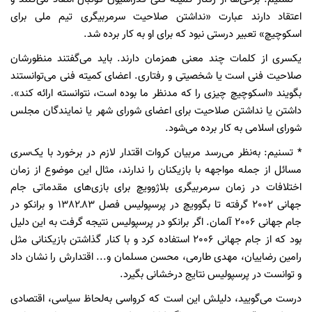
اعتقاد دارند عبارت «نداشتن صلاحیت سرمربیگری تیم ملی برای
اسکوچیچ» تعبیر درستی نبود که برای او به کار برده شد.
یکسری از کلمات چند معنی همزمان دارند. باید می‌گفتند منظورشان
صلاحیت فنی است یا شخصیتی و رفتاری. اعضای کمیته فنی می‌توانستند
بگویند «اسکوچیچ چیزی را که مدنظر ما بوده است، نتوانسته ارائه کند».
داشتن یا نداشتن صلاحیت برای اعضای شورای شهر یا نمایندگان مجلس
شورای اسلامی به کار برده می‌شود.
* تسنیم: به‌نظر می‌رسد مربیان کروات اقتدار لازم در برخورد با یک‌سری
مسائل از جمله مواجهه با بازیکنان را ندارند، مثال این موضوع از زمان
اختلافات در زمان سرمربیگری بلاژوویچ برای بازی‌های مقدماتی جام
جهانی 2002 گرفته تا بگوویچ در پرسپولیس فصل 83ـ1382 و برانکو در
جام جهانی 2006 آلمان. اگر برانکو در پرسپولیس نتیجه گرفت به این دلیل
بود که از جام جهانی 2006 استفاده کرد و با کنار گذاشتن بازیکنانی مثل
رامین رضاییان، مهدی طارمی، محسن مسلمان و... اقتدارش را نشان داد
و توانست در پرسپولیس نتایج درخشانی بگیرد.
درست می‌گویید، دلیلش این است که کرواسی به‌لحاظ سیاسی، اقتصادی