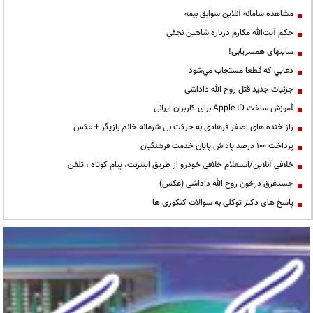
مشاهده سامانه آنلاين سوابق بیمه
حكم آيت‌الله مكارم درباره شاهين نجفي
سایتهای همسریابی!
دعايي كه قطعا مستجاب مي‌شود
جزئیات جدید قتل روح الله داداشی
آموزش ساخت Apple ID برای کاربران ایرانی
راز خنده های اصغر فرهادی به حرکت بی شرمانه خانم بازیگر + عکس
پرداخت ۱۰۰ درصد پاداش پایان خدمت فرهنگیان
خلافی آنلاین/استعلام خلافی خودرو از طریق اینترنت، پیام کوتاه ، تلفن
جسدغرق درخون روح الله داداشی (عکس)
پاسخ های دکتر توکلی به سوالات کنکوری ها