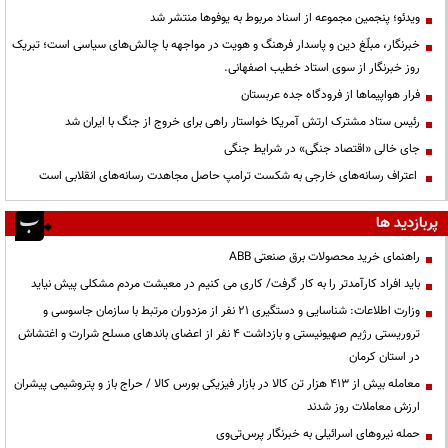
ویدئو؛ پنجمین مجموعه از اسناد مربوط به یوفوها منتشر شد
خبرنگار، مبلّغ دین و پاسدار فرهنگ و هویت در مواجهه با چالش‌های سیاسی است؛ تبریک
روز خبرنگار از سوی استاد خطیب اصفهانی.
فرار هواپیماها از فرودگاه جده عربستان
رئیس ستاد مشترک ارتش آمریکا خواستار راهی برای خروج از جنگ با ایران شد
جای خالی «اقتصاد جنگی» در شرایط جنگی
اعتراف رسانه‌های خارجی به شکست ترامپ حاصل مجاهدت رسانه‌های انقلابی است
پربازدید ها
راهنمای خرید محصولات برق صنعتی ABB
باید افراد کارآمدتر را به کار گرفت/ کاری می کنیم در معیشت مردم مشکلی پیش نیاید
وزارت اطلاعات: شناسایی و دستگیری ۲۱ نفر از مزدوران مرتبط با سازمان جاسوسی و
تروریستی رژیم صهیونیستی و بازداشت ۴ نفر از اعضای باندهای مسلح شرارت و اغتشاش
در استان کرمان
معامله بیش از ۴۱۳ هزار تن کالا در بازار فیزیکی بورس کالا / حراج باز و پتروشیمی پیشران
ارزش معاملات روز شدند
حمله نیروهای اسرائیلی به خبرنگار پرس‌تی‌وی