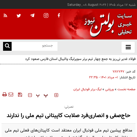
شنبه ۱۷ مرداد ۱۴۰۵
|
Saturday , 08 August 2026
از
و
ته
فولاد غدیر نی‌ریز به جمع چهار تیم برتر سوپرلیگ والیبال استان فارس صعود کرد
ن
نو
کد خبر:
۷۸۷۷۴۷
تاریخ انتشار:
۰۱ مرداد ۱۴۰۱ - ۲۲:۳۵
صفحه نخست
»
ورزشی
»
لیگ برتر فوتبال ایران
‍‍‍ پ
پ
نصرتی:
حاج‌صفی و انصاری‌فرد صلابت کاپیتانی تیم ملی را ندارند
مدافع پیشین تیم ملی فوتبال ایران معتقد است کاپیتان‌های فعلی تیم ملی