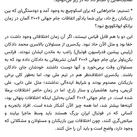
صحبت‌هایی را انجام داد که در زیر می‌خوانید:
* تسنیم: ماجراهایی که برای اسکوچیچ به وجود آمد و دودستگی‌ای که بین
بازیکنان رخ داد، برای شما یادآور اتفاقات جام جهانی 2006 آلمان در زمان
برانکو ایوانکوویچ نبود؟
این دو با هم قابل قیاس نیستند، اگر آن زمان اختلافاتی وجود داشت در
خفا بود و مثل الآن حاد نبود. یک‌سری از مسئولان بالاسری محمد دادکان
(رئیس پیشین فدراسیون فوتبال) راغب به ماندن ایشان نبودند. فرانس
بکن‌باوئر برای جام جهانی 2006 آلمان تشریفاتی به دادکان داده بود که به
مسئولان وقت برمی‌خورد و آنها دوست داشتند خودشان جای دادکان
باشند. یک‌سری اختلاف‌نظر هم در تیم ملی بود، اما به‌طور کلی برخی
بازیکنان مصدوم بودند و شرایط ایده‌آلی نداشتند؛ مثل علی دایی، علی
کریمی، وحید هاشمیان و ستار زارع، اما در زمان حاضر اختلافات برملا
شده است. در جام جهانی 2006 آلمان به‌دلیل اینکه اختلافات پنهانی بود،
کینه‌ها بیشتر شد، اما همه چیز الآن آشکار شده است. افراد باتجربه و
کسانی که در فوتبال ایران بزرگ هستند باید وسط ماجرا بیایند و
میانجی‌گری کنند، چون اختلافات بین بازیکنان و مسئولان و مشکلاتی که
وجود دارد، واضح است و باید آن را حل کنند.