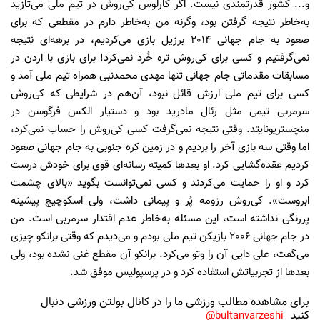
و... کشور قدرتمندی نیست. اگر کارلوس کی‌روش در تیم ملی می‌تازید
به‌خاطر نتیجه گرفتن بود، وگرنه من به‌خاطر دارم در مقطعی که برای
صعود به جام جهانی 2014 برزیل بازی می‌کردیم، در برهه‌ای نتیجه
نمی‌گرفتیم و کسی برای کی‌روش تره خُرد نمی‌کرد! برای بازی با اردن در
مسابقات مقدماتی جام جهانی تنها مهدی محمدنبی همراه تیم ملی آمد و
کسی برای تیم ملی ارزش قائل نبود، آن‌هم در شرایطی که کی‌روش
سرمربی تیمی مثل رئال مادرید بود و دستیار الکس فرگوسن در
منچستریونایتد. وقتی نتیجه نمی‌گرفت کسی کی‌روش را حساب نمی‌کرد،
اما وقتی سه بازی آخر را بردیم و در زمین کره جنوبی به جام جهانی صعود
کردیم عقده‌گشایی کرد. او بعدها کمیته رسانه‌ای قوی برای خودش درست
کرد و او را حمایت می‌کردند و کسی نمی‌توانست بگوید «بالای چشمت
ابروست». کی‌روش رزومه پُر و پیمانی داشت، ولی اسکوچیچ پیشینه
پررنگی نداشته است، این مسئله به‌خاطر عدم اقتدار سرمربی است. من
در جام جهانی 2006 بازیکن تیم ملی بودم و می‌دیدم که وقتی برانکو چیزی
می‌گفت، علی دایی آن را وتو می‌کرد. برانکو آن مقطع غنی نشده بود، ولی
بعدها از تجربیاتش استفاده کرد و در پرسپولیس موفق شد.
برای مشاهده مطالب ورزشی ما را در کانال بولتن ورزشی دنبال
کنید
bultanvarzeshi@