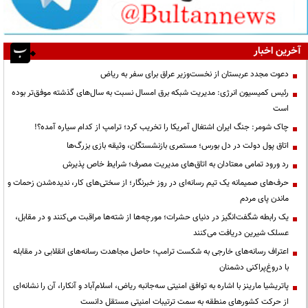
آخرین اخبار
دعوت مجدد عربستان از نخست‌وزیر عراق برای سفر به ریاض
رئیس کمیسیون انرژی: مدیریت شبکه برق امسال نسبت به سال‌های گذشته موفق‌تر بوده
است
چاک شومر: جنگ ایران اشتغال آمریکا را تخریب کرد؛ ترامپ از کدام سیاره آمده؟!
اتاق پول دولت در دل بورس؛ مستمری بازنشستگان، وثیقه بازی بزرگ‌ها
رد ورود تمامی معتادان به اتاق‌های مدیریت مصرف؛ شرایط خاص پذیرش
حرف‌های صمیمانه یک تیم رسانه‌ای در روز خبرنگار؛ از سختی‌های کار، ندیده‌شدن زحمات و
ماندن پای مردم
یک رابطه شگفت‌انگیز در دنیای حشرات؛ مورچه‌ها از شته‌ها مراقبت می‌کنند و در مقابل،
عسلک شیرین دریافت می‌کنند
اعتراف رسانه‌های خارجی به شکست ترامپ؛ حاصل مجاهدت رسانه‌های انقلابی در مقابله
با دروغ‌پراکنی دشمنان
پاتریشیا مارینز با اشاره به توافق امنیتی سه‌جانبه ریاض، اسلام‌آباد و آنکارا، آن را نشانه‌ای
از حرکت کشورهای منطقه به سمت ترتیبات امنیتی مستقل دانست