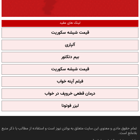
لینک های مفید
قیمت شیشه سکوریت
آلپاری
بیم دتکتور
قیمت شیشه سکوریت
فیلم آپنه خواب
درمان قطعی خروپف در خواب
لیزر فوتونا
تمام حقوق مادی و معنوی این سایت متعلق به بولتن نیوز است و استفاده از مطالب با ذکر منبع
بلامانع است.