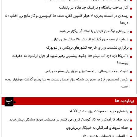
آغاز ساخت پناهگاه و پارکینگ -پناهگاه در پایتخت
ریمـدان در آستانه بحران؛ ۳ هزار کامیون قفل، صف ۵۰ کیلومتری و گاز مایع زیر آفتاب ۵۰
درجه!
بازی‌های لیگ برتر فوتبال با تماشاگر برگزار می‌شود
دریاچه ارومیه جان گرفت؛ افزایش ۷۸ سانتی‌متری تراز
برگزاری نشست وزرای خارجه کشورهای بریکس در نیویورک
«آمریکا ذرّه ذرّه آب میشود»؛ چگونه پیشبینی رهبر شهید از افول ابرقدرت به حقیقت
پیوست؟
دعوت مجدد عربستان از نخست‌وزیر عراق برای سفر به ریاض
رئیس کمیسیون انرژی: مدیریت شبکه برق امسال نسبت به سال‌های گذشته موفق‌تر بوده
است
پربازدید ها
راهنمای خرید محصولات برق صنعتی ABB
باید افراد کارآمدتر را به کار گرفت/ کاری می کنیم در معیشت مردم مشکلی پیش نیاید
حمله نیروهای اسرائیلی به خبرنگار پرس‌تی‌وی
از التماس تا فروپاشی هژمونی دلار