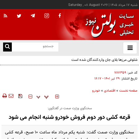
شنبه ۱۷ مرداد ۱۴۰۵
|
Saturday , 08 August 2026
از
و
ته
شلوغی مرزها بلای جان واردکنندگان شده است
ن
نو
کد خبر:
۷۸۷۳۵۹
تاریخ انتشار:
۲۹ تير ۱۴۰۱ - ۱۶:۱۷
صفحه نخست
»
اقتصادی
»
خودرو
‍‍‍ پ
پ
سخنگوی وزارت صمت در گفتگوی:
قرعه کشی دور دوم فروش خودرو شنبه انجام می شود
سخنگوی وزارت صمت گفت: شنبه یکم مرداد ماه ساعت ۱۰ صبح، قرعه کشی