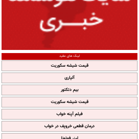
لینک های مفید
قیمت شیشه سکوریت
آلپاری
بیم دتکتور
قیمت شیشه سکوریت
فیلم آپنه خواب
درمان قطعی خروپف در خواب
لیزر فوتونا