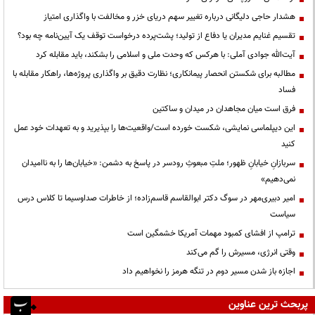
هشدار حاجی دلیگانی درباره تغییر سهم دریای خزر و مخالفت با واگذاری امتیاز
تقسیم غنایم مدیران یا دفاع از تولید؛ پشت‌پرده درخواست توقف یک آیین‌نامه چه بود؟
آیت‌الله جوادی آملی: با هرکس که وحدت ملی و اسلامی را بشکند، باید مقابله کرد
مطالبه برای شکستن انحصار پیمانکاری؛ نظارت دقیق بر واگذاری پروژه‌ها، راهکار مقابله با
فساد
فرق است میان مجاهدان در میدان و ساکتین
این دیپلماسی نمایشی، شکست خورده است/واقعیت‌ها را بپذیرید و به تعهدات خود عمل
کنید
سربازانِ خیابانِ ظهور؛ ملتِ مبعوثِ رودسر در پاسخ به دشمن: «خیابان‌ها را به ناامیدان
نمی‌دهیم»
امیر دبیری‌مهر در سوگ دکتر ابوالقاسم قاسم‌زاده؛ از خاطرات صداوسیما تا کلاس درس
سیاست
ترامپ از افشای کمبود مهمات آمریکا خشمگین است
وقتی انرژی، مسیرش را گم می‌کند
اجازه باز شدن مسیر دوم در تنگه هرمز را نخواهیم داد
پربحث ترین عناوین