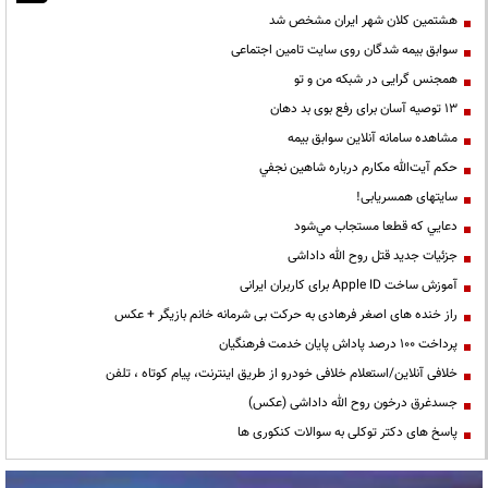
هشتمین کلان شهر ایران مشخص شد
سوابق بیمه شدگان روی سایت تامین اجتماعی
همجنس گرایی در شبکه من و تو
13 توصیه آسان برای رفع بوی بد دهان
مشاهده سامانه آنلاين سوابق بیمه
حكم آيت‌الله مكارم درباره شاهين نجفي
سایتهای همسریابی!
دعايي كه قطعا مستجاب مي‌شود
جزئیات جدید قتل روح الله داداشی
آموزش ساخت Apple ID برای کاربران ایرانی
راز خنده های اصغر فرهادی به حرکت بی شرمانه خانم بازیگر + عکس
پرداخت ۱۰۰ درصد پاداش پایان خدمت فرهنگیان
خلافی آنلاین/استعلام خلافی خودرو از طریق اینترنت، پیام کوتاه ، تلفن
جسدغرق درخون روح الله داداشی (عکس)
پاسخ های دکتر توکلی به سوالات کنکوری ها