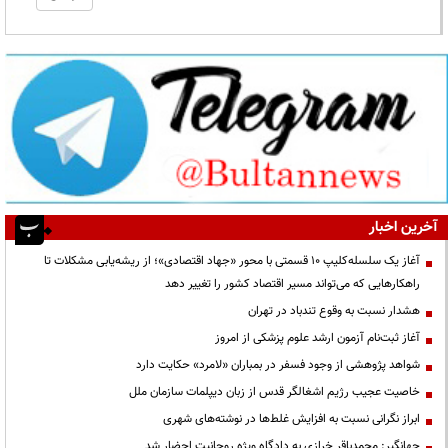
آخرین اخبار
آغاز یک سلسله‌کلیپ ۱۰ قسمتی با محور «جهاد اقتصادی»؛ از ریشه‌یابی مشکلات تا
راهکارهایی که می‌تواند مسیر اقتصاد کشور را تغییر دهد
هشدار نسبت به وقوع تندباد در تهران
آغاز ثبت‌نام آزمون ارشد علوم پزشکی از امروز
شواهد پژوهشی از وجود فسفر در بمباران «لامرد» حکایت دارد
خاصیت عجیب رژیم اشغالگر قدس از زبان دیپلمات سازمان ملل
ابراز نگرانی نسبت به افزایش غلط‌ها در نوشته‌های شهری
جهانگیر: محمدباقر خرازی به دادگاه ویژه روحانیت احضار شد