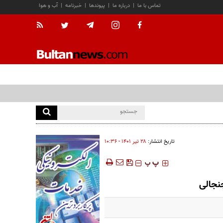
تماس با ما
|
درباره ما
|
پیوندها
|
خبرنامه
|
آب و هوا
تاریخ انتشار:
۲۸ تير ۱۴۰۱ - ۱۰:۳۶
‍‍‍ پ
پ
جنجالی