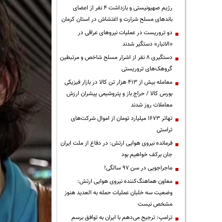
رژیم صهیونیستی و بازداشت ۴ نفر از اعضای
باندهای مسلح شرارت و اغتشاش در استان کرمان
دو تروریست در عملیات نیروهای عراقی در
«الانبار» دستگیر شدند
دستگیری ۸ نفر از اشرار مسلح شاخص و مرتبطین
گروهک‌های تروریستی
معامله بیش از ۴۱۳ هزار تن کالا در بازار فیزیکی
بورس کالا / حراج باز و پتروشیمی پیشران ارزش
معاملات روز شدند
تهاتر ۱۶۷۳ میلیارد تومان از اموال شرکت‌های
تراستی
فرمانده نیروی هوایی ارتش: در دفاع از ملت ایران
جان برکف خواهیم بود
ماجراجویی در سن ۹۷ سالگی!
معاون هماهنگ‌کننده نیروی هوایی ارتش:
وضعیت سه خلبان عملیات حمله به العدید هنوز
مشخص نیست
ترامپ: ترجیح می‌دهم با ایران به توافق برسم