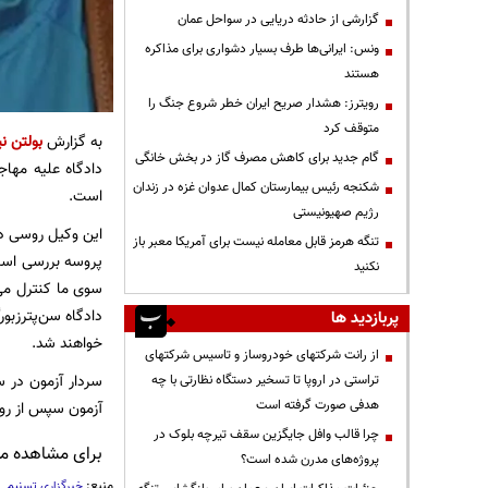
گزارشی از حادثه دریایی در سواحل عمان
ونس: ایرانی‌ها طرف بسیار دشواری برای مذاکره
هستند
رویترز: هشدار صریح ایران خطر شروع جنگ را
متوقف کرد
به گزارش
بولتن نی
گام جدید برای کاهش مصرف گاز در بخش خانگی
دادگاه علیه مها
شکنجه رئیس بیمارستان کمال عدوان غزه در زندان
است.
رژیم صهیونیستی
این وکیل روسی در 
تنگه هرمز قابل معامله نیست برای آمریکا معبر باز
پروسه بررسی است
نکنید
سوی ما کنترل می
دادگاه سن‌پترزبور
پربازدید ها
خواهند شد.
از رانت‌ شرکتهای خودروساز و تاسیس شرکتهای
تراستی در اروپا تا تسخیر دستگاه نظارتی با چه
هدفی صورت گرفته است
آزمون سپس از روبی
چرا قالب وافل جایگزین سقف تیرچه بلوک در
برای مشاهده مطا
پروژه‌های مدرن شده است؟
منبع:
خبرگزاری تسنیم