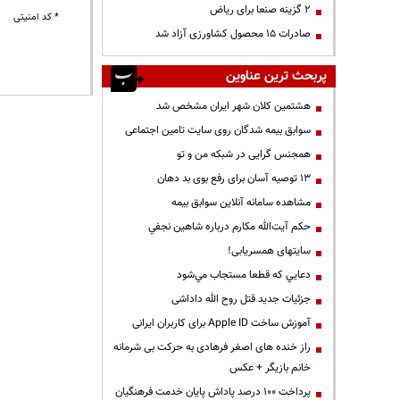
۲ گزینه صنعا برای ریاض
* کد امنیتی
صادرات ۱۵ محصول کشاورزی آزاد شد
پربحث ترین عناوین
هشتمین کلان شهر ایران مشخص شد
سوابق بیمه شدگان روی سایت تامین اجتماعی
همجنس گرایی در شبکه من و تو
13 توصیه آسان برای رفع بوی بد دهان
مشاهده سامانه آنلاين سوابق بیمه
حكم آيت‌الله مكارم درباره شاهين نجفي
سایتهای همسریابی!
دعايي كه قطعا مستجاب مي‌شود
جزئیات جدید قتل روح الله داداشی
آموزش ساخت Apple ID برای کاربران ایرانی
راز خنده های اصغر فرهادی به حرکت بی شرمانه
خانم بازیگر + عکس
پرداخت ۱۰۰ درصد پاداش پایان خدمت فرهنگیان