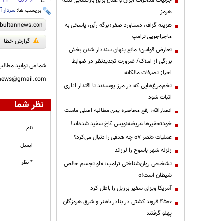
جزئیات مذاکرات ایران و عمان برای بازگشایی تنگه
برچسب ها:
سردار آ
هرمز
هزینه گزاف، دستاورد صفر؛ برگه رأی، پاسخی به
ماجراجویی ترامپ
گزارش خطا
تعارض قوانین؛ مانع پنهان سنددار شدن بخش
بزرگی از املاک/ ضرورت تجدیدنظر در ضوابط
شما می توانید مطالب 
احراز تصرفات مالکانه
nnews@gmail.com
تخم‌مرغ‌هایی که در مرز پوسیدند تا اقتدار اداری
اثبات شود
نظر شما
انصارالله: رفع محاصره یمن مطالبه اصلی ماست
خودتحقیرها عریضه‌نویس کاخ سفید شده‌اند!
نام
عملیات «نصر ۷» چه هدفی را دنبال می‌کرد؟
ایمیل
زلزله شهر یاسوج را لرزاند
* نظر
تشخیص روان‌شناختی ترامپ: «او تجسم خالص
شیطان است!»
آمریکا ویزای سفیر برزیل را باطل کرد
۴۵۰۰ فروند کشتی در بنادر باهنر و شرق هرمزگان
پهلو گرفتند