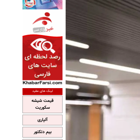
لینک های مفید
قیمت شیشه
سکوریت
آلپاری
بیم دتکتور