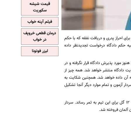
قیمت شیشه
سکوریت
فیلم آپنه خواب
درمان قطعی خروپف
رای احراز پدری و دریافت نفقه که با حکم
در خواب
یه حکم دادگاه درخواست تجدیدنظر داده
لیزر فوتونا
نوز مورد پذیرش دادگاه قرار نگرفته و در
ت دادگاه منتشر خواهد شد. همه چیز از
به آن داده خواهد شد. همچنین شکایت به
دار آزمون و تمام موارد دیگر آنجا تشکیل
سردار آزمون در سال‌های 2013 تا 2016 و 2017 تا 2018 در تیم روبین‌کازان بازی کرد. او در 67 بازی 12 گل برای این تیم به ثمر رساند. سردار
ن آلمان فروخته شد.