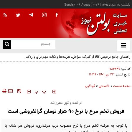
يکشنبه ۱۸ مرداد ۱۴۰۵
|
Sunday , 09 August 2026
از
و
ته
راهنمای جامع ترخیص کالا از گمرک؛ مراحل، هزینه‌ها و نکات مهم برای واردکنندگان
ن
نو
کد خبر:
۷۸۶۴۳۱
تاریخ انتشار:
۲۲ تير ۱۴۰۱ - ۱۱:۳۴
صفحه نخست
»
اقتصادی
»
گوناگون
‍‍‍ پ
پ
در گفت و گوی مطرح شد
فروش تخم مرغ با نرخ ۹۰ هزار تومان گرانفروشی است
با توجه به عرضه تخم مرغ با نرخ مصوب درب مرغداری، فروش هر شانه با