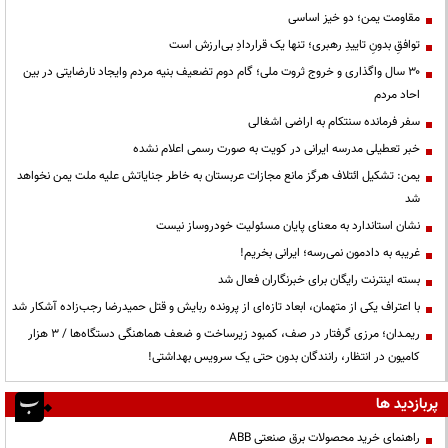
مقاومت یمن؛ دو خیز اساسی
توافقِ بدونِ تاییدِ رهبری؛ تنها یک قراردادِ بی‌ارزش است
۳۰ سال واگذاری و خروج ثروت ملی؛ گام دوم تضعیف بنیه مردم وایجاد نارضایتی در بین
احاد مردم
سفر فرمانده سنتکام به اراضی اشغالی
خبر تعطیلی مدرسه ایرانی در کویت به صورت رسمی اعلام نشده
یمن: تشکیل ائتلاف هرگز مانع مجازات عربستان به خاطر جنایاتش علیه ملت یمن نخواهد
شد
نشان استاندارد به معنای پایان مسئولیت خودروساز نیست
غریبه به دادمون نمی‌رسه؛ ایرانی بخریم!
بسته اینترنت رایگان برای خبرنگاران فعال شد
با اعتراف یکی از متهمان، ابعاد تازه‌ای از پرونده ربایش و قتل حمیدرضا رجب‌زاده آشکار شد
ریمـدان؛ مرزی گرفتار در صف، کمبود زیرساخت و ضعف هماهنگی دستگاه‌ها / ۳ هزار
کامیون در انتظار، رانندگان بدون حتی یک سرویس بهداشتی!
پربازدید ها
راهنمای خرید محصولات برق صنعتی ABB