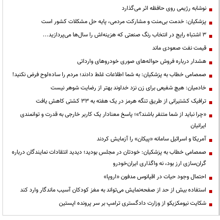
نوشابه رژیمی روی حافظه اثر می‌گذارد
پزشکیان: خدمت بی‌منت و مشارکت مردمی، پایه حل مشکلات کشور است
3 اشتباه رایج در انتخاب رنگ صنعتی که هزینه‌اش را سال‌ها می‌پردازید...
قیمت نفت صعودی ماند
هشدار درباره فروش حواله‌های صوری خودروهای وارداتی
صمصامی خطاب به پزشکیان: به شما اطلاعات غلط دادند؛ مردم را ساده‌لوح فرض نکنید!
خادمیان: هیچ شفیعی برای زن نزد خداوند بهتر از رضایت شوهر نیست
ترافیک کشتیرانی از طریق تنگه هرمز در یک هفته به ۳۳ کشتی کاهش یافت
«چرا نباید از شما متنفر باشند؟»؛ پاسخ معنادار یک کاربر خارجی به قدرت و توانمندی
ایرانیان
آمریکا و اسرائیل سامانه «پیکان» را آزمایش کردند
صمصامی خطاب به پزشکیان: خودتان در مجلس بودید؛ دیدید انتقادات نمایندگان درباره
گران‌سازی ارز بود، نه واگذاری ایران‌خودرو
احتمال وجود حیات در اقیانوس مدفون «اروپا»
استفاده بیش از حد از صفحه‌نمایش می‌تواند به مغز کودکان آسیب ماندگار وارد کند
شکایت نیومکزیکو از وزارت دادگستری ترامپ بر سر پرونده اپستین