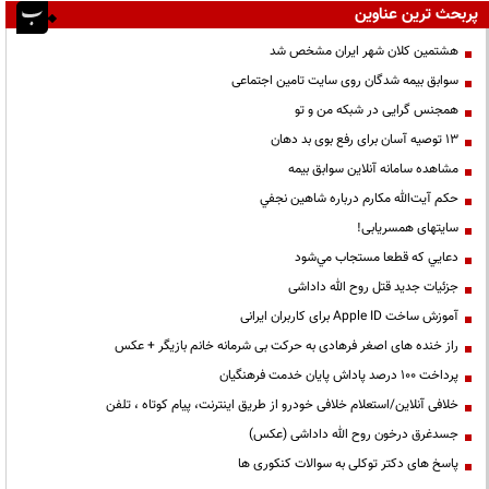
پربحث ترین عناوین
هشتمین کلان شهر ایران مشخص شد
سوابق بیمه شدگان روی سایت تامین اجتماعی
همجنس گرایی در شبکه من و تو
13 توصیه آسان برای رفع بوی بد دهان
مشاهده سامانه آنلاين سوابق بیمه
حكم آيت‌الله مكارم درباره شاهين نجفي
سایتهای همسریابی!
دعايي كه قطعا مستجاب مي‌شود
جزئیات جدید قتل روح الله داداشی
آموزش ساخت Apple ID برای کاربران ایرانی
راز خنده های اصغر فرهادی به حرکت بی شرمانه خانم بازیگر + عکس
پرداخت ۱۰۰ درصد پاداش پایان خدمت فرهنگیان
خلافی آنلاین/استعلام خلافی خودرو از طریق اینترنت، پیام کوتاه ، تلفن
جسدغرق درخون روح الله داداشی (عکس)
پاسخ های دکتر توکلی به سوالات کنکوری ها