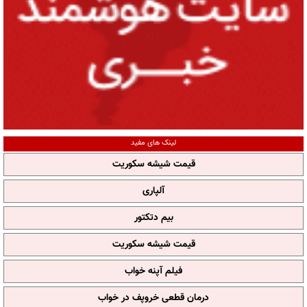
لینک های مفید
قیمت شیشه سکوریت
آلپاری
بیم دتکتور
قیمت شیشه سکوریت
فیلم آپنه خواب
درمان قطعی خروپف در خواب