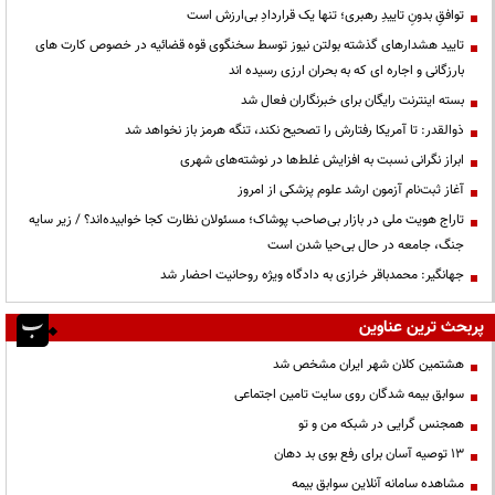
توافقِ بدونِ تاییدِ رهبری؛ تنها یک قراردادِ بی‌ارزش است
تایید هشدارهای گذشته بولتن نیوز توسط سخنگوی قوه قضائیه در خصوص کارت های
بارزگانی و اجاره ای که به بحران ارزی رسیده اند
بسته اینترنت رایگان برای خبرنگاران فعال شد
ذوالقدر: تا آمریکا رفتارش را تصحیح نکند، تنگه هرمز باز نخواهد شد
ابراز نگرانی نسبت به افزایش غلط‌ها در نوشته‌های شهری
آغاز ثبت‌نام آزمون ارشد علوم پزشکی از امروز
تاراج هویت ملی در بازار بی‌صاحب پوشاک؛ مسئولان نظارت کجا خوابیده‌اند؟ / زیر سایه
جنگ، جامعه در حال بی‌حیا شدن است
جهانگیر: محمدباقر خرازی به دادگاه ویژه روحانیت احضار شد
پربحث ترین عناوین
هشتمین کلان شهر ایران مشخص شد
سوابق بیمه شدگان روی سایت تامین اجتماعی
همجنس گرایی در شبکه من و تو
13 توصیه آسان برای رفع بوی بد دهان
مشاهده سامانه آنلاين سوابق بیمه