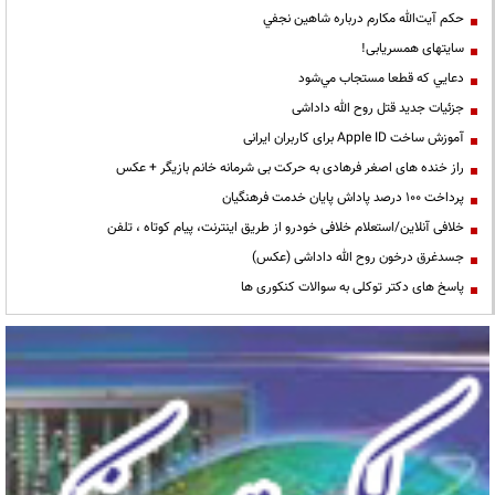
حكم آيت‌الله مكارم درباره شاهين نجفي
سایتهای همسریابی!
دعايي كه قطعا مستجاب مي‌شود
جزئیات جدید قتل روح الله داداشی
آموزش ساخت Apple ID برای کاربران ایرانی
راز خنده های اصغر فرهادی به حرکت بی شرمانه خانم بازیگر + عکس
پرداخت ۱۰۰ درصد پاداش پایان خدمت فرهنگیان
خلافی آنلاین/استعلام خلافی خودرو از طریق اینترنت، پیام کوتاه ، تلفن
جسدغرق درخون روح الله داداشی (عکس)
پاسخ های دکتر توکلی به سوالات کنکوری ها