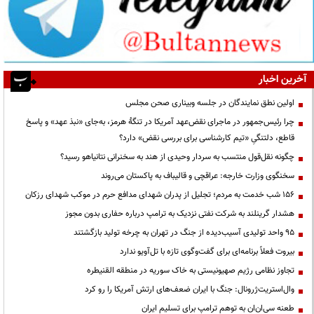
آخرین اخبار
اولین نطق نمایندگان در جلسه وبیناری صحن مجلس
چرا رئیس‌جمهور در ماجرای نقض‌عهد آمریکا در تنگهٔ هرمز، به‌جای «نبذ عهد» و پاسخ
قاطع، دلتنگیِ «تیم کارشناسی برای بررسی نقض» دارد؟
چگونه نقل‌قول منتسب به سردار وحیدی از هند به سخنرانی نتانیاهو رسید؟
سخنگوی وزارت خارجه: عراقچی و قالیباف به پاکستان می‌روند
۱۵۶ شب خدمت به مردم؛ تجلیل از پدران شهدای مدافع حرم در موکب شهدای رزکان
هشدار گرینلند به شرکت نفتی نزدیک به ترامپ درباره حفاری بدون مجوز
95 واحد تولیدی آسیب‌دیده از جنگ در تهران به چرخه تولید بازگشتند
بیروت فعلاً برنامه‌ای برای گفت‌وگوی تازه با تل‌آویو ندارد
تجاوز نظامی رژیم صهیونیستی به خاک سوریه در منطقه القنیطره
وال‌استریت‌ژرونال: جنگ با ایران ضعف‌های ارتش آمریکا را رو کرد
طعنه سی‌ان‌ان به توهم ترامپ برای تسلیم ایران