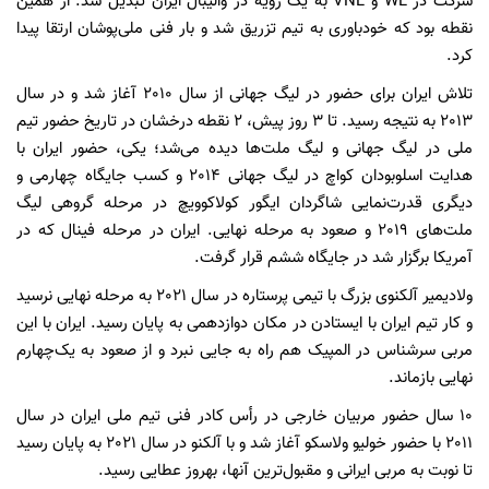
شرکت در WL و VNL به یک رویه در والیبال ایران تبدیل شد. از همین
نقطه بود که خودباوری به تیم تزریق شد و بار فنی ملی‌پوشان ارتقا پیدا
کرد.
تلاش ایران برای حضور در لیگ جهانی از سال 2010 آغاز شد و در سال
2013 به نتیجه رسید. تا 3 روز پیش، 2 نقطه درخشان در تاریخ حضور تیم
ملی در لیگ جهانی و لیگ ملت‌ها دیده می‌شد؛ یکی، حضور ایران با
هدایت اسلوبودان کواچ در لیگ جهانی 2014 و کسب جایگاه چهارمی و
دیگری قدرت‌نمایی شاگردان ایگور کولاکوویچ در مرحله گروهی لیگ
ملت‌های 2019 و صعود به مرحله نهایی. ایران در مرحله فینال که در
آمریکا برگزار شد در جایگاه ششم قرار گرفت.
ولادیمیر آلکنوی بزرگ با تیمی پرستاره در سال 2021 به مرحله نهایی نرسید
و کار تیم ایران با ایستادن در مکان دوازدهمی به پایان رسید. ایران با این
مربی سرشناس در المپیک هم راه به جایی نبرد و از صعود به یک‌چهارم
نهایی بازماند.
10 سال حضور مربیان خارجی در رأس کادر فنی تیم ملی ایران در سال
2011 با حضور خولیو ولاسکو آغاز شد و با آلکنو در سال 2021 به پایان رسید
تا نوبت به مربی ایرانی و مقبول‌ترین آنها، بهروز عطایی رسید.