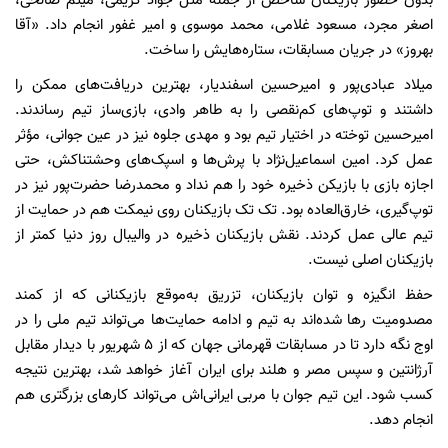
بدون حضور بازیکنان شاخص از جمله مثل جواد کریمی، میثم صالحی،
اصغر مجرد، مسعود غلامی، محمد موسوی و امیر غفور انجام داد. «آقا
بهروز» در جریان مسابقات، ستاره‌هایش را ساخت.
میلاد عبادی‌پور و امیرحسین اسفندیار، بهترین دریافت‌های ممکن را
داشتند و توپ‌های کم‌نقصی را به طاهر وادی، بازی‌ساز تیم رساندند.
امیرحسین توخته در اختیار تیم بود و مهدی جلوه نیز در عین جوانی، مؤثر
عمل کرد. امین اسماعیل‌نژاد با پرش‌ها و اسپک‌های وحشتناکش، حتی
اجازه بازی با بازیکن ذخیره خود را هم نداد و محمدرضا حضرت‌پور نیز در
توپ‌گیری، خارق‌العاده بود. تک تک بازیکنان روی نیمکت هم در حمایت از
تیم عالی عمل کردند. نقش بازیکنان ذخیره در والیبال روز دنیا کمتر از
بازیکنان اصلی نیست.
حفظ انگیزه و توان بازیکنان، تزریق به‌موقع بازیکنانی که از کمند
مصدومیت رها شده‌اند به تیم و ادامه حمایت‌ها می‌تواند تیم ملی را در
اوج نگه دارد تا در مسابقات قهرمانی جهان که از 5 شهریور با دیدار مقابل
آرژانتین و سپس مصر و هلند برای ایران آغاز خواهد شد، بهترین نتیجه
کسب شود. این تیم جوان با مربی ایرانی‌اش می‌تواند کارهای بزرگتری هم
انجام دهد.