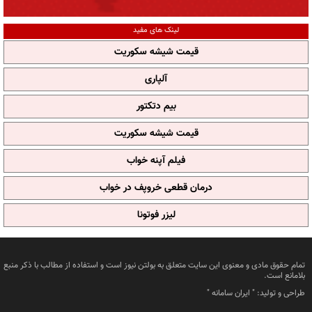
لینک های مفید
قیمت شیشه سکوریت
آلپاری
بیم دتکتور
قیمت شیشه سکوریت
فیلم آپنه خواب
درمان قطعی خروپف در خواب
لیزر فوتونا
تمام حقوق مادی و معنوی این سایت متعلق به بولتن نیوز است و استفاده از مطالب با ذکر منبع
بلامانع است.
طراحی و تولید: "
ایران سامانه
"