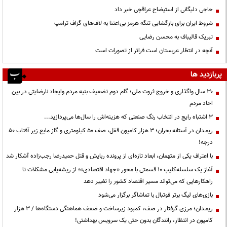
حاجی دلیگانی از استیضاح عراقچی خبر داد
شروط ایران برای بازگشایی تنگه هرمز بی‌اعتنا به لاف‌های گزاف ترامپ
تبریک قالیباف به محسن رضایی
آنچه در انتظار عربستان است فراتر از تصورات است
پربازدید ها
۳۰ سال واگذاری و خروج ثروت ملی؛ گام دوم تضعیف بنیه مردم وایجاد نارضایتی در بین
احاد مردم
3 اشتباه رایج در انتخاب رنگ صنعتی که هزینه‌اش را سال‌ها می‌پردازید...
ریمـدان در آستانه بحران؛ ۳ هزار کامیون قفل، صف ۵۰ کیلومتری و گاز مایع زیر آفتاب ۵۰
درجه!
با اعتراف یکی از متهمان، ابعاد تازه‌ای از پرونده ربایش و قتل حمیدرضا رجب‌زاده آشکار شد
آغاز یک سلسله‌کلیپ ۱۰ قسمتی با محور «جهاد اقتصادی»؛ از ریشه‌یابی مشکلات تا
راهکارهایی که می‌تواند مسیر اقتصاد کشور را تغییر دهد
بازی‌های لیگ برتر فوتبال با تماشاگر برگزار می‌شود
ریمـدان؛ مرزی گرفتار در صف، کمبود زیرساخت و ضعف هماهنگی دستگاه‌ها / ۳ هزار
کامیون در انتظار، رانندگان بدون حتی یک سرویس بهداشتی!