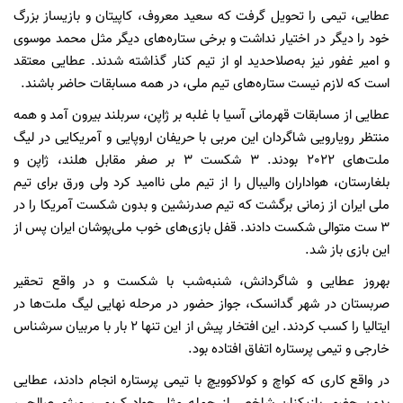
عطایی، تیمی را تحویل گرفت که سعید معروف، کاپیتان و بازیساز بزرگ
خود را دیگر در اختیار نداشت و برخی ستاره‌های دیگر مثل محمد موسوی
و امیر غفور نیز به‌صلاحدید او از تیم کنار گذاشته شدند. عطایی معتقد
است که لازم نیست ستاره‌های تیم ملی، در همه مسابقات حاضر باشند.
عطایی از مسابقات قهرمانی آسیا با غلبه بر ژاپن، سربلند بیرون آمد و همه
منتظر رویارویی شاگردان این مربی با حریفان اروپایی و آمریکایی در لیگ
ملت‌های 2022 بودند. 3 شکست 3 بر صفر مقابل هلند، ژاپن و
بلغارستان، هواداران والیبال را از تیم ملی ناامید کرد ولی ورق برای تیم
ملی ایران از زمانی برگشت که تیم صدرنشین و بدون شکست آمریکا را در
3 ست متوالی شکست دادند. قفل بازی‌های خوب ملی‌پوشان ایران پس از
این بازی باز شد.
بهروز عطایی و شاگردانش، شنبه‌شب با شکست و در واقع تحقیر
صربستان در شهر گدانسک، جواز حضور در مرحله نهایی لیگ ملت‌ها در
ایتالیا را کسب کردند. این افتخار پیش از این تنها 2 بار با مربیان سرشناس
خارجی و تیمی پرستاره اتفاق افتاده بود.
در واقع کاری که کواچ و کولاکوویچ با تیمی پرستاره انجام دادند، عطایی