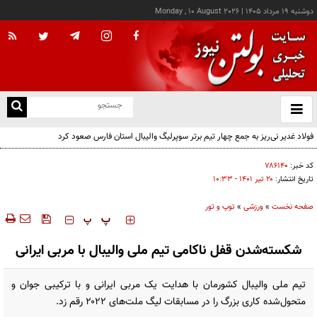
دوشنبه ۱۹ مرداد ۱۴۰۵
|
Monday , 10 August 2026
از
و
ته
فولاد غدیر نی‌ریز به جمع چهار تیم برتر سوپرلیگ والیبال استان فارس صعود کرد
ن
نو
کد خبر:
۷۸۶۱۴۰
تاریخ انتشار:
۲۰ تير ۱۴۰۱ - ۱۰:۳۳
صفحه نخست
»
ورزشی
»
توپ و تور
‍‍‍ پ
پ
شکسته‌شدن قفل ناکامی تیم ملی والیبال با مربی ایرانی
تیم ملی والیبال کشورمان با هدایت یک مربی ایرانی و با ترکیبی جوان و
متحول‌شده‌ کاری بزرگ را در مسابقات لیگ ملت‌های ۲۰۲۲ رقم زد.