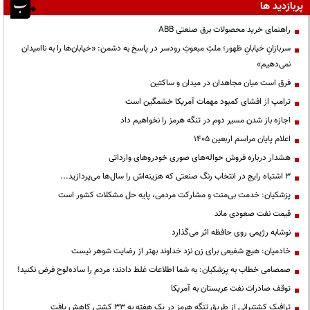
پربازدید ها
راهنمای خرید محصولات برق صنعتی ABB
سربازانِ خیابانِ ظهور؛ ملتِ مبعوثِ رودسر در پاسخ به دشمن: «خیابان‌ها را به ناامیدان
نمی‌دهیم»
فرق است میان مجاهدان در میدان و ساکتین
ترامپ از افشای کمبود مهمات آمریکا خشمگین است
اجازه باز شدن مسیر دوم در تنگه هرمز را نخواهیم داد
اعلام پایان مراسم اربعین ۱۴۰۵
هشدار درباره فروش حواله‌های صوری خودروهای وارداتی
3 اشتباه رایج در انتخاب رنگ صنعتی که هزینه‌اش را سال‌ها می‌پردازید...
پزشکیان: خدمت بی‌منت و مشارکت مردمی، پایه حل مشکلات کشور است
قیمت نفت صعودی ماند
نوشابه رژیمی روی حافظه اثر می‌گذارد
خادمیان: هیچ شفیعی برای زن نزد خداوند بهتر از رضایت شوهر نیست
صمصامی خطاب به پزشکیان: به شما اطلاعات غلط دادند؛ مردم را ساده‌لوح فرض نکنید!
توقف صادرات نفت عربستان به آمریکا
ترافیک کشتیرانی از طریق تنگه هرمز در یک هفته به ۳۳ کشتی کاهش یافت