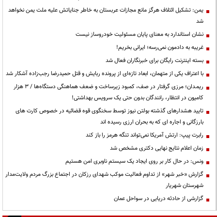
یمن: تشکیل ائتلاف هرگز مانع مجازات عربستان به خاطر جنایاتش علیه ملت یمن نخواهد
شد
نشان استاندارد به معنای پایان مسئولیت خودروساز نیست
غریبه به دادمون نمی‌رسه؛ ایرانی بخریم!
بسته اینترنت رایگان برای خبرنگاران فعال شد
با اعتراف یکی از متهمان، ابعاد تازه‌ای از پرونده ربایش و قتل حمیدرضا رجب‌زاده آشکار شد
ریمـدان؛ مرزی گرفتار در صف، کمبود زیرساخت و ضعف هماهنگی دستگاه‌ها / ۳ هزار
کامیون در انتظار، رانندگان بدون حتی یک سرویس بهداشتی!
تایید هشدارهای گذشته بولتن نیوز توسط سخنگوی قوه قضائیه در خصوص کارت های
بارزگانی و اجاره ای که به بحران ارزی رسیده اند
رابرت پیپ: ارتش آمریکا نمی‌تواند تنگه هرمز را باز کند
زمان اعلام نتایج نهایی دکتری مشخص شد
ونس: در حال کار بر روی ایجاد یک سیستم ناوبری امن هستیم
گزارش «خبر شهر» از تداوم فعالیت موکب شهدای رزکان در اجتماع بزرگ مردم ولایت‌مدار
شهرستان شهریار
گزارشی از حادثه دریایی در سواحل عمان