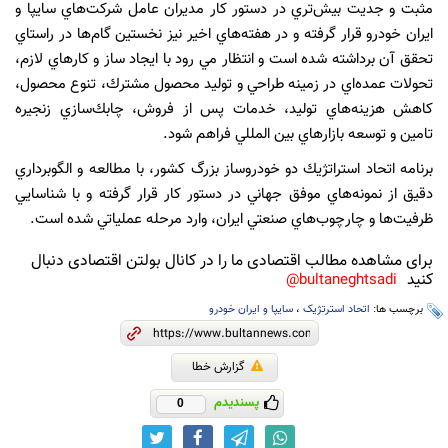
مثبت و جديت بيش‌تري در دستور كار مديران عامل شركت‌هاي سایپا و
ايران خودرو قرار گرفته و در هفته‌هاي اخير نيز نخستين گام‌ها در راستاي
تحقق آن برداشته شده است و انتظار مي رود با ايجاد ساز و كارهاي لازم،
تحولات عمده‌اي در زمينه طراحي و توليد محصول مشترك، تنوع محصول،
كاهش هزينه‌هاي توليد، خدمات پس از فروش، چابك‌سازي زنجيره
تامين و توسعه بازارهاي بين المللي فراهم شود.
برنامه اتحاد استراتژيك دو خودروساز بزرگ كشور، با مطالعه و الگوبرداري
دقيق از نمونه‌هاي موفق جهاني در دستور كار قرار گرفته و با شناسايي
ظرفيت‌ها و چارچوب‌هاي صنعتي ايران، وارد مرحله عملياتي شده است.
برای مشاهده مطالب اقتصادی ما را در کانال بولتن اقتصادی دنبال
کنید
bultaneghtsadi@
برچسب ها:
اتحاد استرتژیک
،
سایپا و ایران خودرو
گزارش خطا
پسندیدم
0