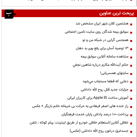
پربحث ترین عناوین
هشتمین کلان شهر ایران مشخص شد
سوابق بیمه شدگان روی سایت تامین اجتماعی
همجنس گرایی در شبکه من و تو
13 توصیه آسان برای رفع بوی بد دهان
مشاهده سامانه آنلاين سوابق بیمه
حكم آيت‌الله مكارم درباره شاهين نجفي
سایتهای همسریابی!
دعايي كه قطعا مستجاب مي‌شود
جزئیات جدید قتل روح الله داداشی
آموزش ساخت Apple ID برای کاربران ایرانی
راز خنده های اصغر فرهادی به حرکت بی شرمانه خانم بازیگر + عکس
پرداخت ۱۰۰ درصد پاداش پایان خدمت فرهنگیان
خلافی آنلاین/استعلام خلافی خودرو از طریق اینترنت، پیام کوتاه ، تلفن
جسدغرق درخون روح الله داداشی (عکس)