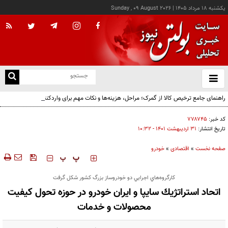
يکشنبه ۱۸ مرداد ۱۴۰۵
|
Sunday , 09 August 2026
از
و
ته
راهنمای جامع ترخیص کالا از گمرک؛ مراحل، هزینه‌ها و نکات مهم برای واردکنندگان
ن
نو
کد خبر:
۷۷۸۷۴۵
تاریخ انتشار:
۳۱ ارديبهشت ۱۴۰۱ - ۱۰:۳۲
صفحه نخست
»
اقتصادی
»
خودرو
‍‍‍ پ
پ
كارگروه‌هاي اجرايي دو خودروساز بزرگ كشور شكل گرفت
اتحاد استراتژيك سایپا و ايران خودرو در حوزه تحول كيفيت
محصولات و خدمات