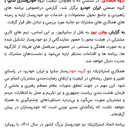
گروه اقتصادی
: در نشستي كه با معاونان كيفيت گروه
خودروسازی سایپا
و
گروه صنعتي
ايران خودرو
برگزار شد، گزارشي درخصوص برنامه هاي
راهبردي و جامع تحول محصولات و خدمات دو خودروساز ارايه و زمينه
هاي همكاري هاي مشترك دو جانبه مورد بررسي و تبادل نظر قرار گرفت.
به گزارش
بولتن نیوز
به نقل از سایپانیوز، بر اين اساس، تيم هاي كاري
مشتركي در هشت محور با حضور نمايندگاني از دو خودروساز تشكيل شده
و به صورت هفتگي و مستمر، در خصوص سرفصل هاي هريك از كارگروه
ها، برنامه ها و اقدامات مدنظر ارايه مي‌شود و نشست‌هاي مشترك با
جديت دنبال خواهد شد.
همكاري استراتژيك دو
گروه خودرو
ساز سايپا و ايران خودرو، در راستاي
تغيير و تحول ريشه‌اي در كيفيت و ارتقاي رضايت‌مندي مشتريان انجام مي
شود. اين مهم در جهت تحقق منويات مقام معظم رهبري و بخشي از
فرمان هشت بندي رياست جمهوري و نيز تكريم و عمل به انتظارات مردم
و مشتريان صورت مي‌گيرد و بي‌ترديد دستاوردهاي چشم‌گيري به همراه
خواهد داشت كه راه‌گشاي مسير نويني است كه خودروسازان در پيش
گرفته‌اند.
برنامه اتحاد استراتژيك دو خودروساز بزرگ كشور در سال 1401، با رويكرد