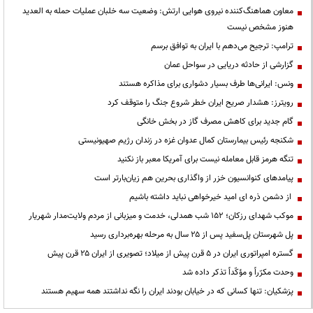
معاون هماهنگ‌کننده نیروی هوایی ارتش: وضعیت سه خلبان عملیات حمله به العدید
هنوز مشخص نیست
ترامپ: ترجیح می‌دهم با ایران به توافق برسم
گزارشی از حادثه دریایی در سواحل عمان
ونس: ایرانی‌ها طرف بسیار دشواری برای مذاکره هستند
رویترز: هشدار صریح ایران خطر شروع جنگ را متوقف کرد
گام جدید برای کاهش مصرف گاز در بخش خانگی
شکنجه رئیس بیمارستان کمال عدوان غزه در زندان رژیم صهیونیستی
تنگه هرمز قابل معامله نیست برای آمریکا معبر باز نکنید
پیامدهای کنوانسیون خزر از واگذاری بحرین هم زیان‌بارتر است
از دشمن ذره ای امید خیرخواهی نباید داشته باشیم
موکب شهدای رزکان؛ ۱۵۲ شب همدلی، خدمت و میزبانی از مردم ولایت‌مدار شهریار
پل شهرستان پل‌سفید پس از ۲۵ سال به مرحله بهره‌برداری رسید
گستره امپراتوری ایران در ۵ قرن پیش از میلاد؛ تصویری از ایران ۲۵ قرن پیش
وحدت مکرّراً و مؤکّداً تذکر داده شد
پزشکیان: تنها کسانی که در خیابان بودند ایران را نگه نداشتند همه سهیم هستند