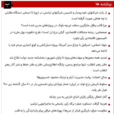
پربازدید ها
از رانت‌ شرکتهای خودروساز و تاسیس شرکتهای تراستی در اروپا تا تسخیر دستگاه نظارتی
با چه هدفی صورت گرفته است
چرا قالب وافل جایگزین سقف تیرچه بلوک در پروژه‌های مدرن شده است؟
صمصامی: ریشه مشکلات اقتصادی، گرانی نرخ ارز است/ طرح «تقویت پول ملی» در
کمیسیون اقتصادی رأی نیاورد
جهاد اسلامی: اسرائیل با چراغ سبز آمریکا، پروژه نسل‌کشی و کوچ اجباری مردم غزه را
ادامه می‌دهد
تمدید همه مجوزها و مهلت‌های ویژه تا پایان شهریور؛ بخشنامه جدید دولت ابلاغ شد
دفتر رهبر انقلاب: تنها مراجع رسمی، پایگاه اطلاع‌رسانی دفتر و دفتر حفظ و نشر آثار رهبر
انقلاب است
مدالِ اعتماد؛ روایت مدیریت آرام و نزدیک محمود خسروی‌وفا
سقوط تاریخی نرخ تولد در ایران؛ شمار نوزادان برای نخستین بار در ۶۰ سال گذشته زیر ۹۰۰
هزار نفر رفت
آغاز انتقال رایگان زائران اتباع خارجی به مرز چذابه
هزینه گزاف، دستاورد صفر؛ برگه رأی، پاسخی به ماجراجویی ترامپ
مقاومت عراق؛ بازیگری فراتر از مرزها | پهپادهای عراقی پیام بازدارندگی را به قلب