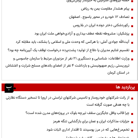
حمله نیروهای اسرائیلی به خبرنگار پرس‌تی‌وی
پیام هشدار مقاومت یمن به ریاض
تصادف ۱۲ خودرو در محور یاسوج ـ اصفهان
رکوردشکنی دختر دونده ایران در بلاروس
پزشکیان: مشروطه نقطه عطف بیداری و آزادی‌خواهی ملت ایران بود
آیت‌الله جوادی آملی: با هرکس که وحدت ملی و اسلامی را بشکند، باید مقابله کرد
تقسیم غنایم مدیران یا دفاع از تولید؛ پشت‌پرده درخواست توقف یک آیین‌نامه چه بود؟
وزارت اطلاعات: شناسایی و دستگیری ۲۱ نفر از مزدوران مرتبط با سازمان جاسوسی و
تروریستی رژیم صهیونیستی و بازداشت ۴ نفر از اعضای باندهای مسلح شرارت و اغتشاش
در استان کرمان
پربازدید ها
از رانت‌ شرکتهای خودروساز و تاسیس شرکتهای تراستی در اروپا تا تسخیر دستگاه نظارتی
با چه هدفی صورت گرفته است
چرا قالب وافل جایگزین سقف تیرچه بلوک در پروژه‌های مدرن شده است؟
جزئیات مذاکرات ایران و عمان برای بازگشایی تنگه هرمز
تخم‌مرغ‌هایی که در مرز پوسیدند تا اقتدار اداری اثبات شود
خودتحقیرها عریضه‌نویس کاخ سفید شده‌اند!