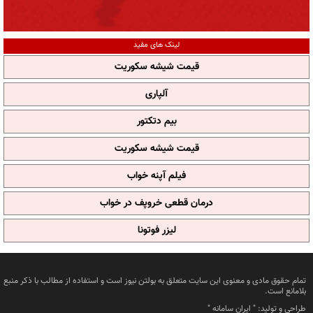
لینک های مفید
قیمت شیشه سکوریت
آلپاری
بیم دتکتور
قیمت شیشه سکوریت
فیلم آپنه خواب
درمان قطعی خروپف در خواب
لیزر فوتونا
تمام حقوق مادی و معنوی این سایت متعلق به بولتن نیوز است و استفاده از مطالب با ذکر منبع
بلامانع است.
طراحی و تولید: "
ایران سامانه
"