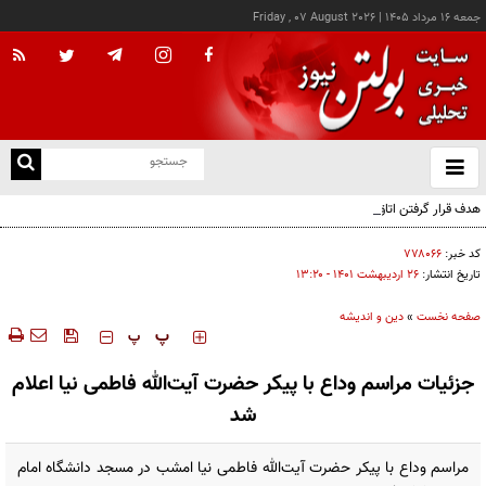
جمعه ۱۶ مرداد ۱۴۰۵
|
Friday , 07 August 2026
از
و
ته
هدف قرار گرفتن اتاق‌ فرماندهی مزدوران عربستان در یمن
ن
نو
کد خبر:
۷۷۸۰۶۶
تاریخ انتشار:
۲۶ ارديبهشت ۱۴۰۱ - ۱۳:۲۰
صفحه نخست
»
دین و اندیشه
‍‍‍ پ
پ
جزئیات مراسم وداع با پیکر حضرت آیت‌الله فاطمی نیا اعلام
شد
مراسم وداع با پیکر حضرت آیت‌الله فاطمی نیا امشب در مسجد دانشگاه امام