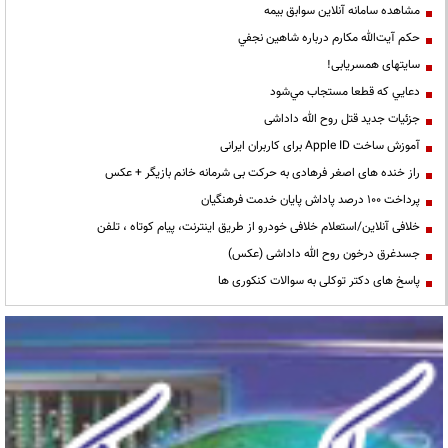
مشاهده سامانه آنلاين سوابق بیمه
حكم آيت‌الله مكارم درباره شاهين نجفي
سایتهای همسریابی!
دعايي كه قطعا مستجاب مي‌شود
جزئیات جدید قتل روح الله داداشی
آموزش ساخت Apple ID برای کاربران ایرانی
راز خنده های اصغر فرهادی به حرکت بی شرمانه خانم بازیگر + عکس
پرداخت ۱۰۰ درصد پاداش پایان خدمت فرهنگیان
خلافی آنلاین/استعلام خلافی خودرو از طریق اینترنت، پیام کوتاه ، تلفن
جسدغرق درخون روح الله داداشی (عکس)
پاسخ های دکتر توکلی به سوالات کنکوری ها