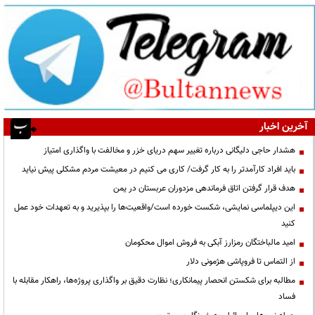
آخرین اخبار
هشدار حاجی دلیگانی درباره تغییر سهم دریای خزر و مخالفت با واگذاری امتیاز
باید افراد کارآمدتر را به کار گرفت/ کاری می کنیم در معیشت مردم مشکلی پیش نیاید
هدف قرار گرفتن اتاق‌ فرماندهی مزدوران عربستان در یمن
این دیپلماسی نمایشی، شکست خورده است/واقعیت‌ها را بپذیرید و به تعهدات خود عمل
کنید
امید مالباختگان رمزارز آبکی به فروش اموال محکومان
از التماس تا فروپاشی هژمونی دلار
مطالبه برای شکستن انحصار پیمانکاری؛ نظارت دقیق بر واگذاری پروژه‌ها، راهکار مقابله با
فساد