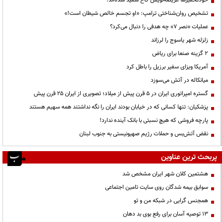
تشخیص روان‌شناختی ترامپ: «او تجسم خالص شیطان است!»
عملیات «نصر ۷» چه هدفی را دنبال می‌کرد؟
زلزله شهر یاسوج را لرزاند
۲ گزینه صنعا برای ریاض
آمریکا ویزای سفیر برزیل را باطل کرد
میانکاله در آتش می‌سوزد
گستره امپراتوری ایران در ۵ قرن پیش از میلاد؛ تصویری از ایران ۲۵ قرن پیش
پزشکیان: تنها کسانی که در خیابان بودند ایران را نگه نداشتند همه سهیم هستند
پارچه فروشی که هیچ نسبتی با بانک آینده ندارد!
نقض آتش‌بس و حملات رژیم صهیونیستی به جنوب لبنان
پربحث ترین عناوین
هشتمین کلان شهر ایران مشخص شد
سوابق بیمه شدگان روی سایت تامین اجتماعی
همجنس گرایی در شبکه من و تو
13 توصیه آسان برای رفع بوی بد دهان