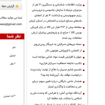
وزارت اطلاعات: شناسایی و دستگیری ۲۱ نفر از
گزارش خطا
مزدوران مرتبط با سازمان جاسوسی و تروریستی
رژیم صهیونیستی و بازداشت ۴ نفر از اعضای
شما می توانید مطالب 
باندهای مسلح شرارت و اغتشاش در استان کرمان
nnews@gmail.com
معامله بیش از ۴۱۳ هزار تن کالا در بازار فیزیکی
بورس کالا / حراج باز و پتروشیمی پیشران ارزش
نظر شما
معاملات روز شدند
حمله نیروهای اسرائیلی به خبرنگار پرس‌تی‌وی
نام
از التماس تا فروپاشی هژمونی دلار
ایمیل
جهان با افزایش قیمت مواد غذایی مواجه است
تکذیب شایعه «معافیت سربازان فراری»
* نظر
تقسیم غنایم مدیران یا دفاع از تولید؛ پشت‌پرده
درخواست توقف یک آیین‌نامه چه بود؟
هشدار حاجی دلیگانی درباره تغییر سهم دریای
خزر و مخالفت با واگذاری امتیاز
آیت‌الله جوادی آملی: با هرکس که وحدت ملی و
* کد امنیتی
اسلامی را بشکند، باید مقابله کرد
تهاتر ۱۶۷۳ میلیارد تومان از اموال شرکت‌های