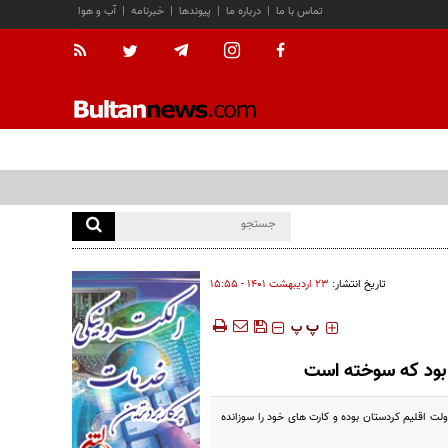
تماس با ما
|
درباره ما
|
پیوندها
|
خبرنامه
|
آب و هوا
تاریخ انتشار:
۲۳ ارديبهشت ۱۴۰۱ - ۱۵:۵۵
‍‍‍ پ
پ
بود کە سوختە است
ت اقلیم کردستان بودە و کارت های خود را سوزاندە