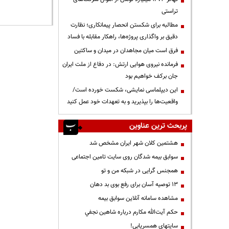
تراستی
مطالبه برای شکستن انحصار پیمانکاری؛ نظارت
دقیق بر واگذاری پروژه‌ها، راهکار مقابله با فساد
فرق است میان مجاهدان در میدان و ساکتین
فرمانده نیروی هوایی ارتش: در دفاع از ملت ایران
جان برکف خواهیم بود
این دیپلماسی نمایشی، شکست خورده است/
واقعیت‌ها را بپذیرید و به تعهدات خود عمل کنید
پربحث ترین عناوین
هشتمین کلان شهر ایران مشخص شد
سوابق بیمه شدگان روی سایت تامین اجتماعی
همجنس گرایی در شبکه من و تو
13 توصیه آسان برای رفع بوی بد دهان
مشاهده سامانه آنلاين سوابق بیمه
حكم آيت‌الله مكارم درباره شاهين نجفي
سایتهای همسریابی!