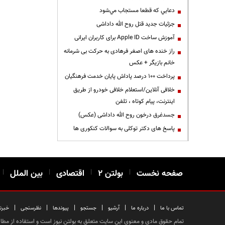
دعايي كه قطعا مستجاب مي‌شود
جزئیات جدید قتل روح الله داداشی
آموزش ساخت Apple ID برای کاربران ایرانی
راز خنده های اصغر فرهادی به حرکت بی شرمانه
خانم بازیگر + عکس
پرداخت ۱۰۰ درصد پاداش پایان خدمت فرهنگیان
خلافی آنلاین/استعلام خلافی خودرو از طریق
اینترنت، پیام کوتاه ، تلفن
جسدغرق درخون روح الله داداشی (عکس)
پاسخ های دکتر توکلی به سوالات کنکوری ها
صفحه نخست
|
بولتن ۲
|
اقتصادی
|
بین الملل
|
|
|
|
|
|
|
تماس با ما
درباره ما
آرشیو
جستجو
پیوندها
نظرسنجی
خبرن
تمام حقوق مادی و معنوی این سایت متعلق به بولتن نیوز است و استفاده از مطالب