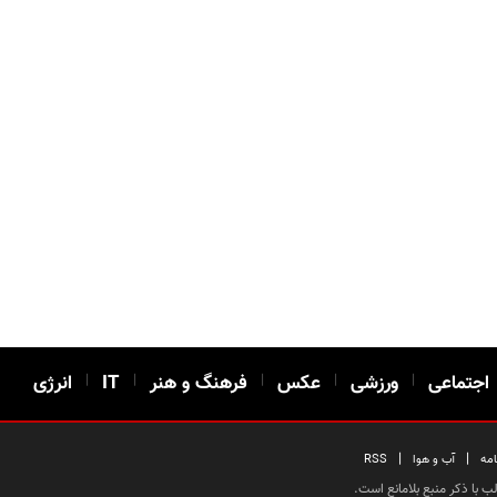
اجتماعی
|
ورزشی
|
عکس
|
فرهنگ و هنر
|
IT
|
انرژی
|
|
امه
آب و هوا
RSS
 با ذکر منبع بلامانع است.