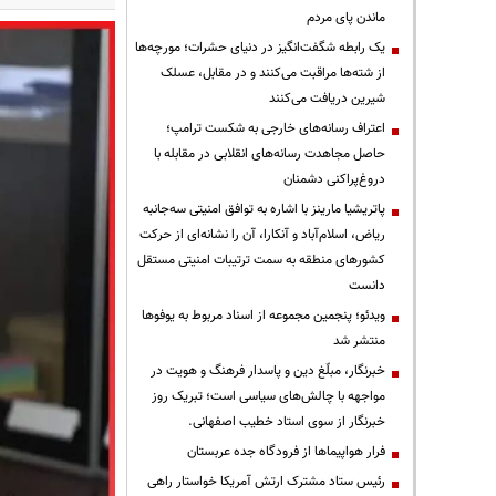
ماندن پای مردم
یک رابطه شگفت‌انگیز در دنیای حشرات؛ مورچه‌ها
از شته‌ها مراقبت می‌کنند و در مقابل، عسلک
شیرین دریافت می‌کنند
اعتراف رسانه‌های خارجی به شکست ترامپ؛
حاصل مجاهدت رسانه‌های انقلابی در مقابله با
دروغ‌پراکنی دشمنان
پاتریشیا مارینز با اشاره به توافق امنیتی سه‌جانبه
ریاض، اسلام‌آباد و آنکارا، آن را نشانه‌ای از حرکت
کشورهای منطقه به سمت ترتیبات امنیتی مستقل
دانست
ویدئو؛ پنجمین مجموعه از اسناد مربوط به یوفوها
منتشر شد
خبرنگار، مبلّغ دین و پاسدار فرهنگ و هویت در
مواجهه با چالش‌های سیاسی است؛ تبریک روز
خبرنگار از سوی استاد خطیب اصفهانی.
فرار هواپیماها از فرودگاه جده عربستان
رئیس ستاد مشترک ارتش آمریکا خواستار راهی