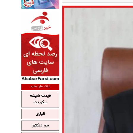
لینک های مفید
قیمت شیشه
سکوریت
آلپاری
بیم دتکتور