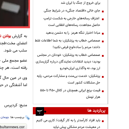
برای خروج از جنگ با ایران شد
جای خالی «اقتصاد جنگی» در شرایط جنگی
اعتراف رسانه‌های خارجی به شکست ترامپ
حاصل مجاهدت رسانه‌های انقلابی است
مبادا اختیار تنگه هرمز را به دشمن بدهید
به گزارش
بولتن ن
صمصامی خطاب به پزشکیان: به شما اطلاعات غلط
اعضای مخت؛فجنبش
دادند؛ مردم را ساده‌لوح فرض نکنید!
سلب می شود.
صمصامی خطاب به پزشکیان: خودتان در مجلس
عضو مجمع ملی جنب
بودید؛ دیدید انتقادات نمایندگان درباره گران‌سازی
رفتە است، هر چند
ارز بود، نه واگذاری ایران‌خودرو
پزشکیان: خدمت بی‌منت و مشارکت مردمی، پایه
وی در عین حال گف
حل مشکلات کشور است
اما آشفتگی در ح
قیمت‌ برنج ایرانی همچنان در کانال ۴۵۰ تا ۵۵۰
هزار تومان
منبع: کردپرس
پربازدید ها
برچسب ها:
چومان 
باید افراد کارآمدتر را به کار گرفت/ کاری می کنیم
در معیشت مردم مشکلی پیش نیاید