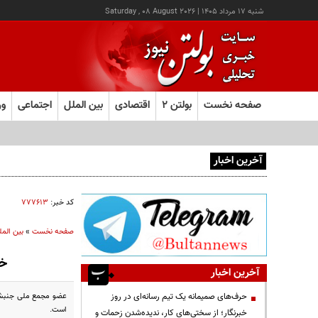
شنبه ۱۷ مرداد ۱۴۰۵
|
Saturday , 08 August 2026
صفحه نخست
بولتن ۲
اقتصادی
بین الملل
اجتماعی
ور
آخرین اخبار
یک رابطه شگفت‌انگیز در دنیای حشرات؛ مورچه‌ها از شته‌ها مرا
کد خبر:
۷۷۷۶۱۳
صفحه نخست
»
بین المل
خر
آخرین اخبار
عضو مجمع ملی جنبش تغ
حرف‌های صمیمانه یک تیم رسانه‌ای در روز
است.
خبرنگار؛ از سختی‌های کار، ندیده‌شدن زحمات و