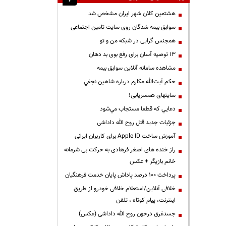
هشتمین کلان شهر ایران مشخص شد
سوابق بیمه شدگان روی سایت تامین اجتماعی
همجنس گرایی در شبکه من و تو
13 توصیه آسان برای رفع بوی بد دهان
مشاهده سامانه آنلاين سوابق بیمه
حكم آيت‌الله مكارم درباره شاهين نجفي
سایتهای همسریابی!
دعايي كه قطعا مستجاب مي‌شود
جزئیات جدید قتل روح الله داداشی
آموزش ساخت Apple ID برای کاربران ایرانی
راز خنده های اصغر فرهادی به حرکت بی شرمانه
خانم بازیگر + عکس
پرداخت ۱۰۰ درصد پاداش پایان خدمت فرهنگیان
خلافی آنلاین/استعلام خلافی خودرو از طریق
اینترنت، پیام کوتاه ، تلفن
جسدغرق درخون روح الله داداشی (عکس)