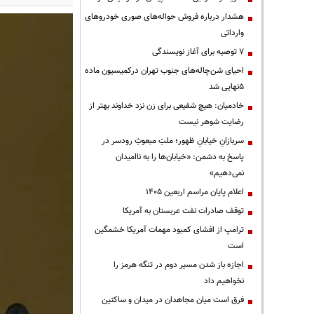
هشدار درباره فروش حواله‌های صوری خودروهای
وارداتی
۷ توصیه برای آغاز نویسندگی
احیای شن‌چاله‌های جنوب تهران درکمیسیون ماده
۵نهایی شد
خادمیان: هیچ شفیعی برای زن نزد خداوند بهتر از
رضایت شوهر نیست
سربازانِ خیابانِ ظهور؛ ملتِ مبعوثِ رودسر در
پاسخ به دشمن: «خیابان‌ها را به ناامیدان
نمی‌دهیم»
اعلام پایان مراسم اربعین ۱۴۰۵
توقف صادرات نفت عربستان به آمریکا
ترامپ از افشای کمبود مهمات آمریکا خشمگین
است
اجازه باز شدن مسیر دوم در تنگه هرمز را
نخواهیم داد
فرق است میان مجاهدان در میدان و ساکتین