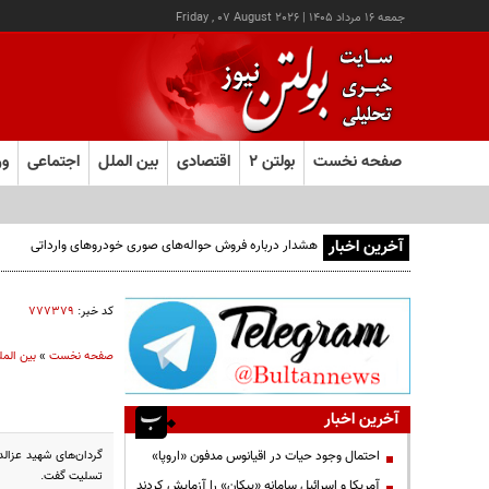
جمعه ۱۶ مرداد ۱۴۰۵
|
Friday , 07 August 2026
صفحه نخست
بولتن ۲
اقتصادی
بین الملل
اجتماعی
ور
آخرین اخبار
هشدار درباره فروش حواله‌های صوری خودروهای وارداتی
کد خبر:
۷۷۷۳۷۹
صفحه نخست
»
بین المل
آخرین اخبار
گردان‌های شهید عزالد
احتمال وجود حیات در اقیانوس مدفون «اروپا»
تسلیت گفت.
آمریکا و اسرائیل سامانه «پیکان» را آزمایش کردند