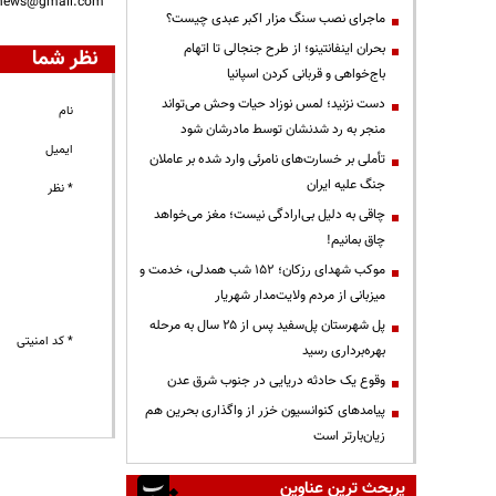
nnews@gmail.com
ماجرای نصب سنگ مزار اکبر عبدی چیست؟
بحران اینفانتینو؛ از طرح جنجالی تا اتهام
نظر شما
باج‌خواهی و قربانی کردن اسپانیا
دست نزنید؛ لمس نوزاد حیات وحش می‌تواند
نام
منجر به رد شدنشان توسط مادرشان شود
ایمیل
تأملی بر خسارت‌های نامرئی وارد شده بر عاملان
جنگ علیه ایران
* نظر
چاقی به دلیل بی‌ارادگی نیست؛ مغز می‌خواهد
چاق بمانیم!
موکب شهدای رزکان؛ ۱۵۲ شب همدلی، خدمت و
میزبانی از مردم ولایت‌مدار شهریار
پل شهرستان پل‌سفید پس از ۲۵ سال به مرحله
* کد امنیتی
بهره‌برداری رسید
وقوع یک حادثه دریایی در جنوب شرق عدن
پیامدهای کنوانسیون خزر از واگذاری بحرین هم
زیان‌بارتر است
پربحث ترین عناوین