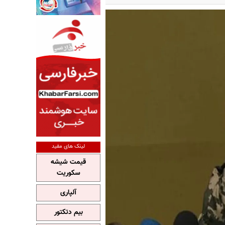
لینک های مفید
قیمت شیشه
سکوریت
آلپاری
بیم دتکتور