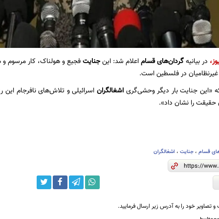
وز
،
در بیانیه
گردان‌های قسام
اعلام شد: این
جنایت
فجیع و هولناک، کار مرسوم و
 غیرنظامیان در فلسطین است.
ه «این جنایت بار دیگر وحشی‌گری
اشغالگران
اسرائیلی و تلاش‌های نافرجام این رژ
حقیقت را نشان داد».
ای قسام
،
جنایت
،
اشغالگران
و تصاویر خود را به آدرس زیر ارسال فرمایید.