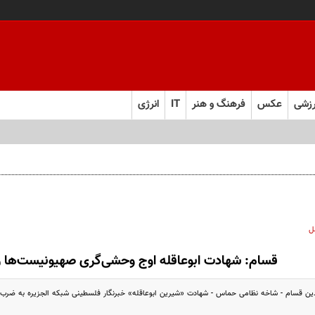
زشی
عکس
فرهنگ و هنر
IT
انرژی
ل
قسام: شهادت ابوعاقله اوج وحشی‌گری صهیونیست‌ها را
ین قسام - شاخه نظامی حماس - شهادت «شیرین ابوعاقله» خبرنگار فلسطینی شبکه الجزیره به ضرب گلو