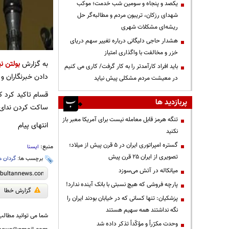
یکصد و پنجاه و سومین شب خدمت؛ موکب
شهدای رزکان، تریبون مردم و مطالبه‌گر حل
ریشه‌ای مشکلات شهری
هشدار حاجی دلیگانی درباره تغییر سهم دریای
خزر و مخالفت با واگذاری امتیاز
به گزارش
بولتن نی
باید افراد کارآمدتر را به کار گرفت/ کاری می کنیم
دادن خبرنگاران و
در معیشت مردم مشکلی پیش نیاید
قسام تاکید کرد ک
پربازدید ها
ساکت کردن ندای 
تنگه هرمز قابل معامله نیست برای آمریکا معبر باز
انتهای پیام
نکنید
گستره امپراتوری ایران در ۵ قرن پیش از میلاد؛
منبع:
ایسنا
تصویری از ایران ۲۵ قرن پیش
برچسب ها:
گردان ه
میانکاله در آتش می‌سوزد
پارچه فروشی که هیچ نسبتی با بانک آینده ندارد!
گزارش خطا
پزشکیان: تنها کسانی که در خیابان بودند ایران را
نگه نداشتند همه سهیم هستند
شما می توانید مطالب 
وحدت مکرّراً و مؤکّداً تذکر داده شد