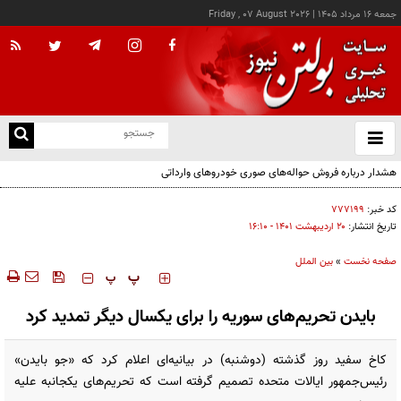
جمعه ۱۶ مرداد ۱۴۰۵
|
Friday , 07 August 2026
از
و
ته
ن
نو
کد خبر:
۷۷۷۱۹۹
تاریخ انتشار:
۲۰ ارديبهشت ۱۴۰۱ - ۱۶:۱۰
صفحه نخست
»
بین الملل
‍‍‍ پ
پ
بایدن تحریم‌های سوریه را برای یکسال دیگر تمدید کرد
کاخ سفید روز گذشته (دوشنبه) در بیانیه‌ای اعلام کرد که «جو بایدن»
رئیس‌جمهور ایالات متحده تصمیم گرفته است که تحریم‌های یکجانبه علیه