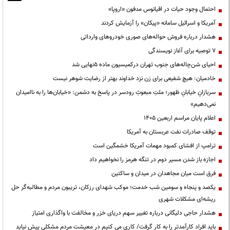
احتمال وجود حیات در اقیانوس مدفون «اروپا»
آمریکا و اسرائیل سامانه «پیکان» را آزمایش کردند
هشدار درباره فروش حواله‌های صوری خودروهای وارداتی
۷ توصیه برای آغاز نویسندگی
احیای شن‌چاله‌های جنوب تهران درکمیسیون ماده ۵نهایی شد
خادمیان: هیچ شفیعی برای زن نزد خداوند بهتر از رضایت شوهر نیست
سربازانِ خیابانِ ظهور؛ ملتِ مبعوثِ رودسر در پاسخ به دشمن: «خیابان‌ها را به ناامیدان
نمی‌دهیم»
اعلام پایان مراسم اربعین ۱۴۰۵
توقف صادرات نفت عربستان به آمریکا
ترامپ از افشای کمبود مهمات آمریکا خشمگین است
اجازه باز شدن مسیر دوم در تنگه هرمز را نخواهیم داد
فرق است میان مجاهدان در میدان و ساکتین
یکصد و پنجاه و سومین شب خدمت؛ موکب شهدای رزکان، تریبون مردم و مطالبه‌گر حل
ریشه‌ای مشکلات شهری
هشدار حاجی دلیگانی درباره تغییر سهم دریای خزر و مخالفت با واگذاری امتیاز
باید افراد کارآمدتر را به کار گرفت/ کاری می کنیم در معیشت مردم مشکلی پیش نیاید