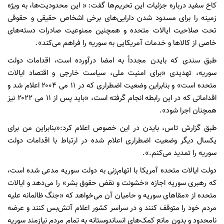
کاخ سفید درباره جزئیات این تحریم‌ها گفت: « این محدودیت‌ها، به ‌ویژه
زمینه را برای مسدود شدن دارایی‌های برخی اشخاص حقیقی و حقوقی
تحت صلاحیت ایالات متحده و همچنین ممنوعیت صادرات دسته‌های
خاصی از کالاها و خدمات آمریکایی به سوریه را فراهم می‌کند».
طبق سندی که بایدن مجدداً به امضا درآورده است، اقدامات دولت
سوریه، تهدیدی «برای امنیت ملی، سیاست خارجی و اقتصاد ایالات
متحده است» و بنابراین وضعیت اضطراری که در ۱۱ می ۲۰۰۴ اعلام شد و
اقداماتی که در این رابطه انجام گرفته است، «باید پس از ۱۱ می ۲۰۲۲ نیز
همچنان اجرا شود».
طبق گزارش تاس، بایدن در این خصوص اعلام کرد:‌«بنابراین من برای
یکسال دیگر وضعیت اضطراری اعلام شده در ارتباط با اقدامات دولت
سوریه را تمدید می‌کنم.».
دولت ایالات متحده آمریکا با اتهام‌زنی به دولت سوریه مدعی شده است،
که رهبری سوریه اجازه «خشونت و نقض حقوق بشر» را می‌دهد و ایالات
متحده از «مقا‌های سوریه و حامیان آن می‌خواهد که «جنگ ظالمانه علیه
مردم خود را متوقف کنند و در سراسر کشور اعلام آتش‌بس کنند و عرضه
نامحدود و بدون مانع کمک‌های انساندوستانه به تمام مردم نیازمند سوریه