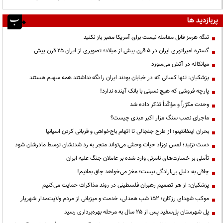
پربازدید ها
تنگه هرمز قابل معامله نیست برای آمریکا معبر باز نکنید
گستره امپراتوری ایران در ۵ قرن پیش از میلاد؛ تصویری از ایران ۲۵ قرن پیش
میانکاله در آتش می‌سوزد
پزشکیان: تنها کسانی که در خیابان بودند ایران را نگه نداشتند همه سهیم هستند
پارچه فروشی که هیچ نسبتی با بانک آینده ندارد!
وحدت مکرّراً و مؤکّداً تذکر داده شد
ماجرای نصب سنگ مزار اکبر عبدی چیست؟
بحران اینفانتینو؛ از طرح جنجالی تا اتهام باج‌خواهی و قربانی کردن اسپانیا
دست نزنید؛ لمس نوزاد حیات وحش می‌تواند منجر به رد شدنشان توسط مادرشان شود
تأملی بر خسارت‌های نامرئی وارد شده بر عاملان جنگ علیه ایران
چاقی به دلیل بی‌ارادگی نیست؛ مغز می‌خواهد چاق بمانیم!
پزشکیان: از هر تصمیم رهبران فلسطینی در روند مذاکرات حمایت می‌کنیم
موکب شهدای رزکان؛ ۱۵۲ شب همدلی، خدمت و میزبانی از مردم ولایت‌مدار شهریار
پل شهرستان پل‌سفید پس از ۲۵ سال به مرحله بهره‌برداری رسید