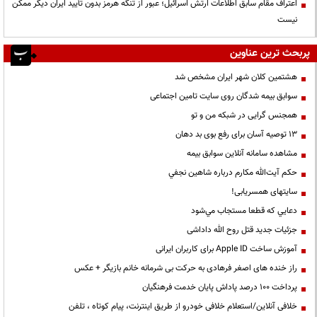
اعتراف مقام سابق اطلاعات ارتش اسرائیل؛ عبور از تنگه هرمز بدون تأیید ایران دیگر ممکن
نیست
پربحث ترین عناوین
هشتمین کلان شهر ایران مشخص شد
سوابق بیمه شدگان روی سایت تامین اجتماعی
همجنس گرایی در شبکه من و تو
13 توصیه آسان برای رفع بوی بد دهان
مشاهده سامانه آنلاين سوابق بیمه
حكم آيت‌الله مكارم درباره شاهين نجفي
سایتهای همسریابی!
دعايي كه قطعا مستجاب مي‌شود
جزئیات جدید قتل روح الله داداشی
آموزش ساخت Apple ID برای کاربران ایرانی
راز خنده های اصغر فرهادی به حرکت بی شرمانه خانم بازیگر + عکس
پرداخت ۱۰۰ درصد پاداش پایان خدمت فرهنگیان
خلافی آنلاین/استعلام خلافی خودرو از طریق اینترنت، پیام کوتاه ، تلفن