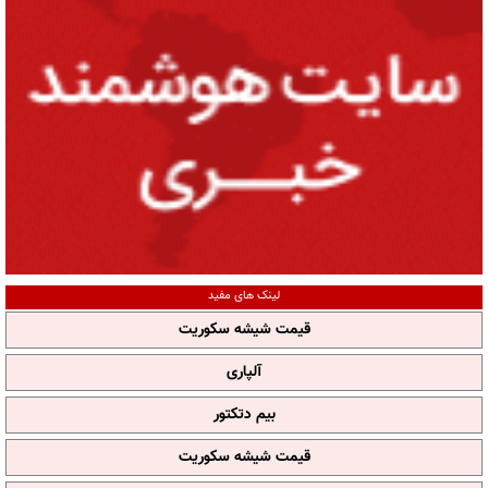
لینک های مفید
قیمت شیشه سکوریت
آلپاری
بیم دتکتور
قیمت شیشه سکوریت