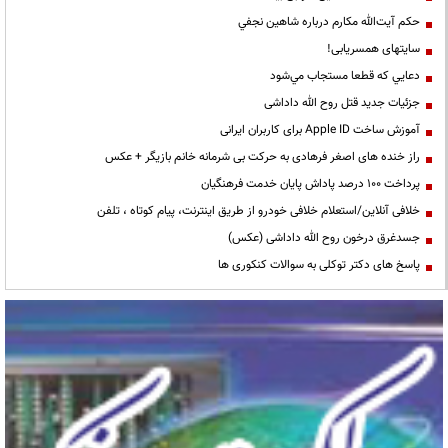
حكم آيت‌الله مكارم درباره شاهين نجفي
سایتهای همسریابی!
دعايي كه قطعا مستجاب مي‌شود
جزئیات جدید قتل روح الله داداشی
آموزش ساخت Apple ID برای کاربران ایرانی
راز خنده های اصغر فرهادی به حرکت بی شرمانه خانم بازیگر + عکس
پرداخت ۱۰۰ درصد پاداش پایان خدمت فرهنگیان
خلافی آنلاین/استعلام خلافی خودرو از طریق اینترنت، پیام کوتاه ، تلفن
جسدغرق درخون روح الله داداشی (عکس)
پاسخ های دکتر توکلی به سوالات کنکوری ها