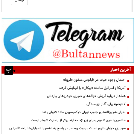
آخرین اخبار
احتمال وجود حیات در اقیانوس مدفون «اروپا»
آمریکا و اسرائیل سامانه «پیکان» را آزمایش کردند
هشدار درباره فروش حواله‌های صوری خودروهای وارداتی
۷ توصیه برای آغاز نویسندگی
احیای شن‌چاله‌های جنوب تهران درکمیسیون ماده ۵نهایی شد
خادمیان: هیچ شفیعی برای زن نزد خداوند بهتر از رضایت شوهر نیست
سربازانِ خیابانِ ظهور؛ ملتِ مبعوثِ رودسر در پاسخ به دشمن: «خیابان‌ها را به ناامیدان