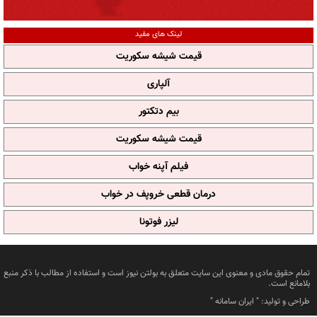
لینک های مفید
قیمت شیشه سکوریت
آلپاری
بیم دتکتور
قیمت شیشه سکوریت
فیلم آپنه خواب
درمان قطعی خروپف در خواب
لیزر فوتونا
تمام حقوق مادی و معنوی این سایت متعلق به بولتن نیوز است و استفاده از مطالب با ذکر منبع
بلامانع است.
طراحی و تولید: "
ایران سامانه
"