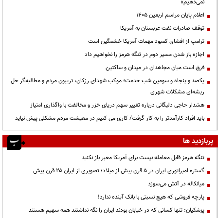
نمی‌دهیم»
اعلام پایان مراسم اربعین ۱۴۰۵
توقف صادرات نفت عربستان به آمریکا
ترامپ از افشای کمبود مهمات آمریکا خشمگین است
اجازه باز شدن مسیر دوم در تنگه هرمز را نخواهیم داد
فرق است میان مجاهدان در میدان و ساکتین
یکصد و پنجاه و سومین شب خدمت؛ موکب شهدای رزکان، تریبون مردم و مطالبه‌گر حل
ریشه‌ای مشکلات شهری
هشدار حاجی دلیگانی درباره تغییر سهم دریای خزر و مخالفت با واگذاری امتیاز
باید افراد کارآمدتر را به کار گرفت/ کاری می کنیم در معیشت مردم مشکلی پیش نیاید
پربازدید ها
تنگه هرمز قابل معامله نیست برای آمریکا معبر باز نکنید
گستره امپراتوری ایران در ۵ قرن پیش از میلاد؛ تصویری از ایران ۲۵ قرن پیش
میانکاله در آتش می‌سوزد
پارچه فروشی که هیچ نسبتی با بانک آینده ندارد!
پزشکیان: تنها کسانی که در خیابان بودند ایران را نگه نداشتند همه سهیم هستند