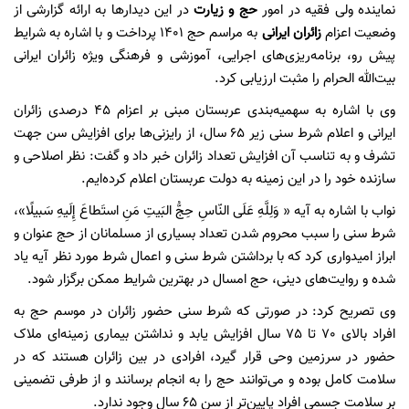
نماینده ولی فقیه در امور
حج و زیارت
در این دیدارها به ارائه گزارشی از
وضعیت اعزام
زائران ایرانی
به مراسم حج 1401 پرداخت و با اشاره به شرایط
پیش رو، برنامه‌ریزی‌های اجرایی، آموزشی و فرهنگی ویژه زائران ایرانی
بیت‌الله الحرام را مثبت ارزیابی کرد.
وی با اشاره به سهمیه‌بندی عربستان مبنی بر اعزام 45 درصدی زائران
ایرانی و اعلام شرط سنی زیر 65 سال، از رایزنی‌ها برای افزایش سن جهت
تشرف و به تناسب آن افزایش تعداد زائران خبر داد و گفت: نظر اصلاحی و
سازنده خود را در این زمینه به دولت عربستان اعلام کرده‌ایم.
نواب با اشاره به آیه « وَلِلَّهِ عَلَى النّاسِ حِجُّ البَیتِ مَنِ استَطاعَ إِلَیهِ سَبیلًا»،
شرط سنی را سبب محروم شدن تعداد بسیاری از مسلمانان از حج عنوان و
ابراز امیدواری کرد که با برداشتن شرط سنی و اعمال شرط مورد نظر آیه یاد
شده و روایت‌های دینی، حج امسال در بهترین شرایط ممکن برگزار شود.
وی تصریح کرد: در صورتی که شرط سنی حضور زائران در موسم حج به
افراد بالای 70 تا 75 سال افزایش یابد و نداشتن بیماری زمینه‌ای ملاک
حضور در سرزمین وحی قرار گیرد، افرادی در بین زائران هستند که در
سلامت کامل بوده و می‌توانند حج را به انجام برسانند و از طرفی تضمینی
بر سلامت جسمی افراد پایین‌تر از سن 65 سال وجود ندارد.