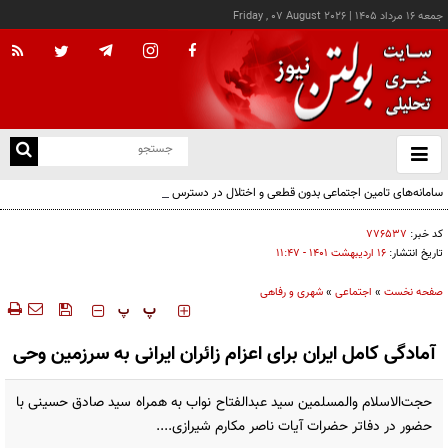
جمعه ۱۶ مرداد ۱۴۰۵
|
Friday , 07 August 2026
از
و
ته
سامانه‌های تامین اجتماعی بدون قطعی و اختلال در دسترس است
ن
نو
کد خبر:
۷۷۶۵۳۷
تاریخ انتشار:
۱۶ ارديبهشت ۱۴۰۱ - ۱۱:۴۷
صفحه نخست
»
اجتماعی
»
شهری و رفاهی
‍‍‍ پ
پ
آمادگی کامل ایران برای اعزام زائران ایرانی به سرزمین وحی
حجت‌الاسلام والمسلمین سید عبدالفتاح نواب به همراه سید صادق حسینی با
حضور در دفاتر حضرات آیات ناصر مکارم شیرازی....