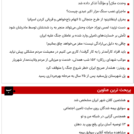
وحدت مکرّراً و مؤکّداً تذکر داده شد
ماجرای نصب سنگ مزار اکبر عبدی چیست؟
بحران اینفانتینو؛ از طرح جنجالی تا اتهام باج‌خواهی و قربانی کردن اسپانیا
دست نزنید؛ لمس نوزاد حیات وحش می‌تواند منجر به رد شدنشان توسط مادرشان شود
تأملی بر خسارت‌های نامرئی وارد شده بر عاملان جنگ علیه ایران
چاقی به دلیل بی‌ارادگی نیست؛ مغز می‌خواهد چاق بمانیم!
باید افراد کارآمدتر را به کار گرفت/ کاری می کنیم در معیشت مردم مشکلی پیش نیاید
موکب شهدای رزکان؛ ۱۵۲ شب همدلی، خدمت و میزبانی از مردم ولایت‌مدار شهریار
رویترز: هشدار صریح ایران خطر شروع جنگ را متوقف کرد
پل شهرستان پل‌سفید پس از ۲۵ سال به مرحله بهره‌برداری رسید
پربحث ترین عناوین
هشتمین کلان شهر ایران مشخص شد
سوابق بیمه شدگان روی سایت تامین اجتماعی
همجنس گرایی در شبکه من و تو
13 توصیه آسان برای رفع بوی بد دهان
مشاهده سامانه آنلاين سوابق بیمه