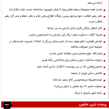
ادامه می‌دهد
تمدید همه مجوزها و مهلت‌های ویژه تا پایان شهریور؛ بخشنامه جدید دولت ابلاغ شد
دفتر رهبر انقلاب: تنها مراجع رسمی، پایگاه اطلاع‌رسانی دفتر و دفتر حفظ و نشر آثار رهبر
انقلاب است
آغاز انتقال رایگان زائران اتباع خارجی به مرز چذابه
هزینه گزاف، دستاورد صفر؛ برگه رأی، پاسخی به ماجراجویی ترامپ
تعارض قوانین؛ مانع پنهان سنددار شدن بخش بزرگی از املاک/ ضرورت تجدیدنظر در
ضوابط احراز تصرفات مالکانه
انصارالله: رفع محاصره یمن مطالبه اصلی ماست
جزئیات مذاکرات ایران و عمان برای بازگشایی تنگه هرمز
تخم‌مرغ‌هایی که در مرز پوسیدند تا اقتدار اداری اثبات شود
کاهش دمای تهران از جمعه
خودتحقیرها عریضه‌نویس کاخ سفید شده‌اند!
عملیات «نصر ۷» چه هدفی را دنبال می‌کرد؟
زلزله شهر یاسوج را لرزاند
پربحث ترین عناوین