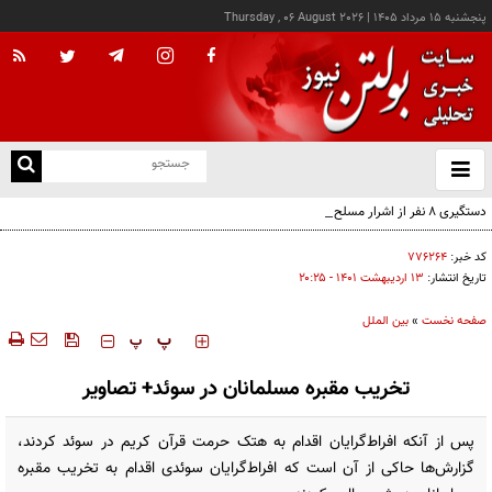
پنجشنبه ۱۵ مرداد ۱۴۰۵
|
Thursday , 06 August 2026
از
و
ته
دستگیری ۸ نفر از اشرار مسلح شاخص و مرتبطین گروهک‌های تروریستی
ن
نو
کد خبر:
۷۷۶۲۶۴
تاریخ انتشار:
۱۳ ارديبهشت ۱۴۰۱ - ۲۰:۲۵
صفحه نخست
»
بین الملل
‍‍‍ پ
پ
تخریب مقبره مسلمانان در سوئد+ تصاویر
پس از آنکه افراط‌گرایان اقدام به هتک حرمت قرآن کریم در سوئد کردند،
گزارش‌ها حاکی از آن است که افراط‌گرایان سوئدی اقدام به تخریب مقبره