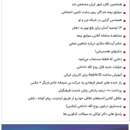
هشتمین کلان شهر ایران مشخص شد
سوابق بیمه شدگان روی سایت تامین اجتماعی
همجنس گرایی در شبکه من و تو
13 توصیه آسان برای رفع بوی بد دهان
مشاهده سامانه آنلاين سوابق بیمه
حكم آيت‌الله مكارم درباره شاهين نجفي
سایتهای همسریابی!
دعايي كه قطعا مستجاب مي‌شود
جزئیات جدید قتل روح الله داداشی
آموزش ساخت Apple ID برای کاربران ایرانی
راز خنده های اصغر فرهادی به حرکت بی شرمانه خانم بازیگر + عکس
پرداخت ۱۰۰ درصد پاداش پایان خدمت فرهنگیان
خلافی آنلاین/استعلام خلافی خودرو از طریق اینترنت، پیام کوتاه ، تلفن
جسدغرق درخون روح الله داداشی (عکس)
پاسخ های دکتر توکلی به سوالات کنکوری ها