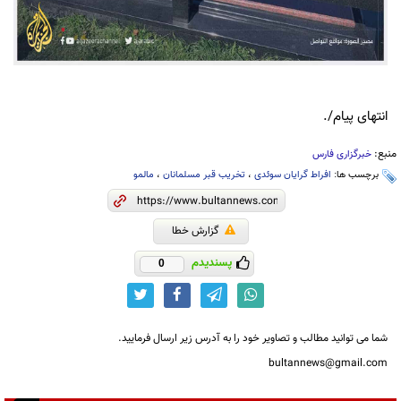
انتهای پیام/.
منبع:
خبرگزاری فارس
برچسب ها:
افراط گرایان سوئدی
،
تخریب قبر مسلمانان
،
مالمو
گزارش خطا
پسندیدم
0
شما می توانید مطالب و تصاویر خود را به آدرس زیر ارسال فرمایید.
bultannews@gmail.com