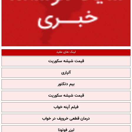
لینک های مفید
قیمت شیشه سکوریت
آلپاری
بیم دتکتور
قیمت شیشه سکوریت
فیلم آپنه خواب
درمان قطعی خروپف در خواب
لیزر فوتونا