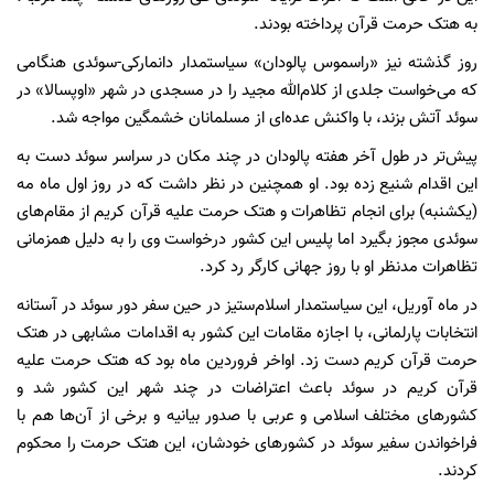
به هتک حرمت قرآن پرداخته بودند.
روز گذشته نیز «راسموس پالودان» سیاستمدار دانمارکی-سوئدی هنگامی
که می‌خواست جلدی از کلام‌الله مجید را در مسجدی در شهر «اوپسالا» در
سوئد آتش بزند، با واکنش عده‌ای از مسلمانان خشمگین مواجه شد.
پیش‌تر در طول آخر هفته پالودان در چند مکان در سراسر سوئد دست به
این اقدام شنیع زده بود. او همچنین در نظر داشت که در روز اول ماه مه
(یکشنبه) برای انجام تظاهرات و هتک حرمت علیه قرآن کریم از مقام‌های
سوئدی مجوز بگیرد اما پلیس این کشور درخواست وی را به دلیل همزمانی
تظاهرات مدنظر او با روز جهانی کارگر رد کرد.
در ماه آوریل، این سیاستمدار اسلام‌ستیز در حین سفر دور سوئد در آستانه
انتخابات پارلمانی، با اجازه مقامات این کشور به اقدامات مشابهی در هتک
حرمت قرآن کریم دست زد. اواخر فروردین ماه بود که هتک حرمت علیه
قرآن کریم در سوئد باعث اعتراضات در چند شهر این کشور شد و
کشورهای مختلف اسلامی و عربی با صدور بیانیه و برخی از آن‌ها هم با
فراخواندن سفیر سوئد در کشورهای خودشان، این هتک حرمت را محکوم
کردند.