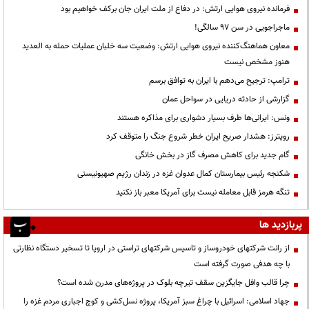
فرمانده نیروی هوایی ارتش: در دفاع از ملت ایران جان برکف خواهیم بود
ماجراجویی در سن ۹۷ سالگی!
معاون هماهنگ‌کننده نیروی هوایی ارتش: وضعیت سه خلبان عملیات حمله به العدید
هنوز مشخص نیست
ترامپ: ترجیح می‌دهم با ایران به توافق برسم
گزارشی از حادثه دریایی در سواحل عمان
ونس: ایرانی‌ها طرف بسیار دشواری برای مذاکره هستند
رویترز: هشدار صریح ایران خطر شروع جنگ را متوقف کرد
گام جدید برای کاهش مصرف گاز در بخش خانگی
شکنجه رئیس بیمارستان کمال عدوان غزه در زندان رژیم صهیونیستی
تنگه هرمز قابل معامله نیست برای آمریکا معبر باز نکنید
پربازدید ها
از رانت‌ شرکتهای خودروساز و تاسیس شرکتهای تراستی در اروپا تا تسخیر دستگاه نظارتی
با چه هدفی صورت گرفته است
چرا قالب وافل جایگزین سقف تیرچه بلوک در پروژه‌های مدرن شده است؟
جهاد اسلامی: اسرائیل با چراغ سبز آمریکا، پروژه نسل‌کشی و کوچ اجباری مردم غزه را