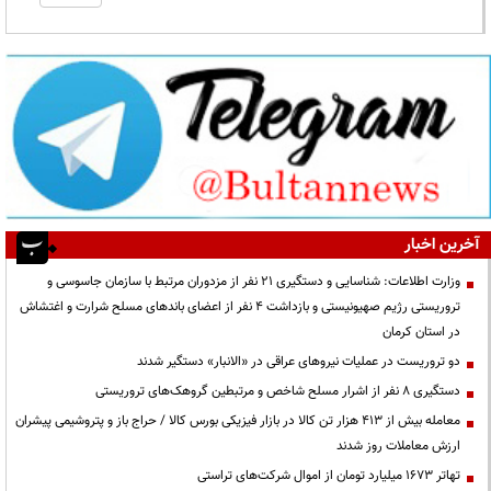
آخرین اخبار
وزارت اطلاعات: شناسایی و دستگیری ۲۱ نفر از مزدوران مرتبط با سازمان جاسوسی و
تروریستی رژیم صهیونیستی و بازداشت ۴ نفر از اعضای باندهای مسلح شرارت و اغتشاش
در استان کرمان
دو تروریست در عملیات نیروهای عراقی در «الانبار» دستگیر شدند
دستگیری ۸ نفر از اشرار مسلح شاخص و مرتبطین گروهک‌های تروریستی
معامله بیش از ۴۱۳ هزار تن کالا در بازار فیزیکی بورس کالا / حراج باز و پتروشیمی پیشران
ارزش معاملات روز شدند
تهاتر ۱۶۷۳ میلیارد تومان از اموال شرکت‌های تراستی