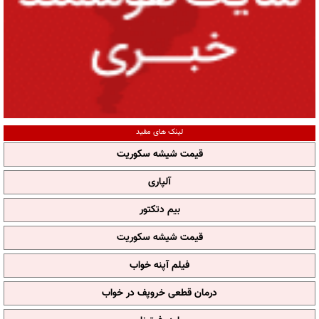
لینک های مفید
قیمت شیشه سکوریت
آلپاری
بیم دتکتور
قیمت شیشه سکوریت
فیلم آپنه خواب
درمان قطعی خروپف در خواب