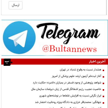
آخرین اخبار
هشدار نسبت به وقوع تندباد در تهران
آغاز ثبت‌نام آزمون ارشد علوم پزشکی از امروز
شواهد پژوهشی از وجود فسفر در بمباران «لامرد» حکایت دارد
خاصیت عجیب رژیم اشغالگر قدس از زبان دیپلمات سازمان ملل
ابراز نگرانی نسبت به افزایش غلط‌ها در نوشته‌های شهری
جهانگیر: محمدباقر خرازی به دادگاه ویژه روحانیت احضار شد