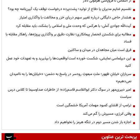
از التماس تا فروپاشی هژمونی دلار
تقسیم غنایم مدیران یا دفاع از تولید؛ پشت‌پرده درخواست توقف یک آیین‌نامه چه بود؟
هشدار حاجی دلیگانی درباره تغییر سهم دریای خزر و مخالفت با واگذاری امتیاز
آیت‌الله جوادی آملی: با هرکس که وحدت ملی و اسلامی را بشکند، باید مقابله کرد
مطالبه برای شکستن انحصار پیمانکاری؛ نظارت دقیق بر واگذاری پروژه‌ها، راهکار مقابله با
فساد
فرق است میان مجاهدان در میدان و ساکتین
این دیپلماسی نمایشی، شکست خورده است/واقعیت‌ها را بپذیرید و به تعهدات خود عمل
کنید
سربازانِ خیابانِ ظهور؛ ملتِ مبعوثِ رودسر در پاسخ به دشمن: «خیابان‌ها را به ناامیدان
نمی‌دهیم»
امیر دبیری‌مهر در سوگ دکتر ابوالقاسم قاسم‌زاده؛ از خاطرات صداوسیما تا کلاس درس
سیاست
ترامپ از افشای کمبود مهمات آمریکا خشمگین است
وقتی انرژی، مسیرش را گم می‌کند
اجازه باز شدن مسیر دوم در تنگه هرمز را نخواهیم داد
پربحث ترین عناوین