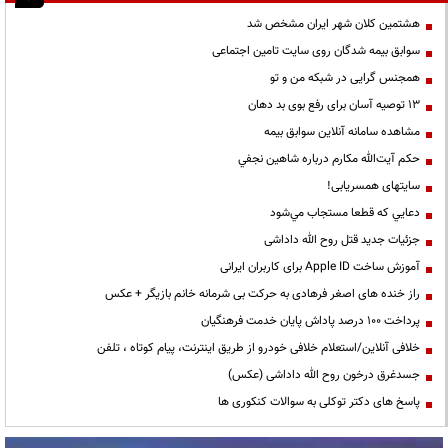
هشتمین کلان شهر ایران مشخص شد
سوابق بیمه شدگان روی سایت تامین اجتماعی
همجنس گرایی در شبکه من و تو
13 توصیه آسان برای رفع بوی بد دهان
مشاهده سامانه آنلاين سوابق بیمه
حكم آيت‌الله مكارم درباره شاهين نجفي
سایتهای همسریابی!
دعايي كه قطعا مستجاب مي‌شود
جزئیات جدید قتل روح الله داداشی
آموزش ساخت Apple ID برای کاربران ایرانی
راز خنده های اصغر فرهادی به حرکت بی شرمانه خانم بازیگر + عکس
پرداخت ۱۰۰ درصد پاداش پایان خدمت فرهنگیان
خلافی آنلاین/استعلام خلافی خودرو از طریق اینترنت، پیام کوتاه ، تلفن
جسدغرق درخون روح الله داداشی (عکس)
پاسخ های دکتر توکلی به سوالات کنکوری ها