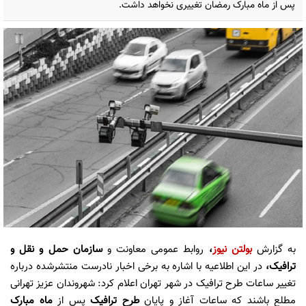
پس از ماه مبارک رمضان تغییری نخواهد داشت.
به گزارش
بولتن نیوز
،
روابط عمومی معاونت و
سازمان حمل و نقل و
ترافیک،
در این اطلاعیه با اشاره به برخی اخبار نادرست منتشرشده درباره
تغییر ساعات طرح ترافیک در شهر تهران اعلام کرد: شهروندان عزیز تهرانی
مطلع باشند که ساعات آغاز و پایان
طرح ترافیک
پس از
ماه مبارک