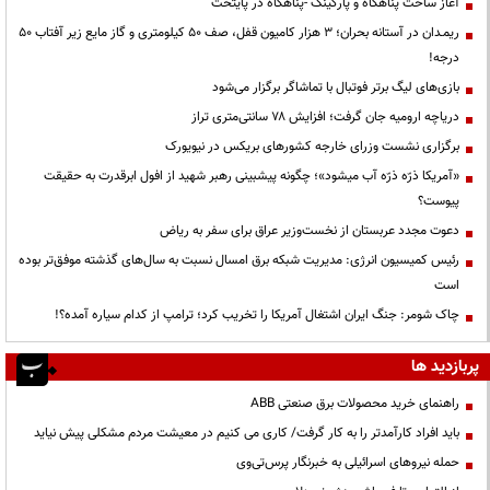
آغاز ساخت پناهگاه و پارکینگ -پناهگاه در پایتخت
ریمـدان در آستانه بحران؛ ۳ هزار کامیون قفل، صف ۵۰ کیلومتری و گاز مایع زیر آفتاب ۵۰
درجه!
بازی‌های لیگ برتر فوتبال با تماشاگر برگزار می‌شود
دریاچه ارومیه جان گرفت؛ افزایش ۷۸ سانتی‌متری تراز
برگزاری نشست وزرای خارجه کشورهای بریکس در نیویورک
«آمریکا ذرّه ذرّه آب میشود»؛ چگونه پیشبینی رهبر شهید از افول ابرقدرت به حقیقت
پیوست؟
دعوت مجدد عربستان از نخست‌وزیر عراق برای سفر به ریاض
رئیس کمیسیون انرژی: مدیریت شبکه برق امسال نسبت به سال‌های گذشته موفق‌تر بوده
است
چاک شومر: جنگ ایران اشتغال آمریکا را تخریب کرد؛ ترامپ از کدام سیاره آمده؟!
پربازدید ها
راهنمای خرید محصولات برق صنعتی ABB
باید افراد کارآمدتر را به کار گرفت/ کاری می کنیم در معیشت مردم مشکلی پیش نیاید
حمله نیروهای اسرائیلی به خبرنگار پرس‌تی‌وی