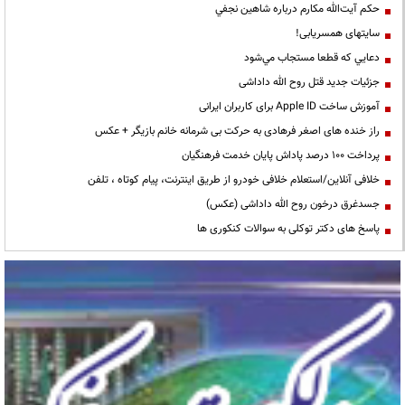
حكم آيت‌الله مكارم درباره شاهين نجفي
سایتهای همسریابی!
دعايي كه قطعا مستجاب مي‌شود
جزئیات جدید قتل روح الله داداشی
آموزش ساخت Apple ID برای کاربران ایرانی
راز خنده های اصغر فرهادی به حرکت بی شرمانه خانم بازیگر + عکس
پرداخت ۱۰۰ درصد پاداش پایان خدمت فرهنگیان
خلافی آنلاین/استعلام خلافی خودرو از طریق اینترنت، پیام کوتاه ، تلفن
جسدغرق درخون روح الله داداشی (عکس)
پاسخ های دکتر توکلی به سوالات کنکوری ها