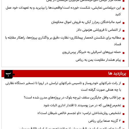
این دیپلماسی نمایشی، شکست خورده است/واقعیت‌ها را بپذیرید و به تعهدات خود عمل
کنید
امید مالباختگان رمزارز آبکی به فروش اموال محکومان
از التماس تا فروپاشی هژمونی دلار
مطالبه برای شکستن انحصار پیمانکاری؛ نظارت دقیق بر واگذاری پروژه‌ها، راهکار مقابله با
فساد
حمله نیروهای اسرائیلی به خبرنگار پرس‌تی‌وی
پیام هشدار مقاومت یمن به ریاض
پربازدید ها
از رانت‌ شرکتهای خودروساز و تاسیس شرکتهای تراستی در اروپا تا تسخیر دستگاه نظارتی
با چه هدفی صورت گرفته است
چرا قالب وافل جایگزین سقف تیرچه بلوک در پروژه‌های مدرن شده است؟
تخم‌مرغ‌هایی که در مرز پوسیدند تا اقتدار اداری اثبات شود
تشخیص روان‌شناختی ترامپ: «او تجسم خالص شیطان است!»
۲ گزینه صنعا برای ریاض
گستره امپراتوری ایران در ۵ قرن پیش از میلاد؛ تصویری از ایران ۲۵ قرن پیش