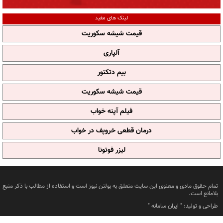
لینک های مفید
قیمت شیشه سکوریت
آلپاری
بیم دتکتور
قیمت شیشه سکوریت
فیلم آپنه خواب
درمان قطعی خروپف در خواب
لیزر فوتونا
تمام حقوق مادی و معنوی این سایت متعلق به بولتن نیوز است و استفاده از مطالب با ذکر منبع
بلامانع است.
طراحی و تولید: "
ایران سامانه
"