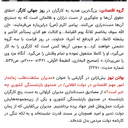
گروه اقتصادی
:
بزرگ‌ترین هدیه به کارگران در
روز جهانی کارگر
، احقاق
حقوق آن‌ها و جلوگیری از دست درازان و ظالمانی است که به دسترنج
آن‌ها دست‌درازی می‌کنند. پیامبر اکرم (ص) دراین‌باره می‌فرمایند: «إن
الله سوف یخاصم ثلاثۀ یوم القیامة...و الثالث هو الذی یستأجر الأجیر و
یشغله کاملا، ثم لایدفع له أجرة؛ خداوند، در روز قیامت با سه گروه
دشمنی خواهند کرد...و سومی آن‌ها کسی است که کارگری را به کار
می‌گیرد، او را کاملا مشغول نموده و تمام وقتش را می‌گیرد. آنگاه مزد وی
را نمی‌پردازد.» (صحیح البخاری، الطبعۀ الأولی، ١٤٢١ه -٢٠٠٠م، ص٥٣٦.
شماره حدیث: ٢٢٧٠)
بولتن نیوز
یش‌ازاین در گزارشی با عنوان «
مدیران سلطنت‌طلب زمامدار
امور مهم اقتصادی در دولت انقلابی/ در صندوق بازنشستگی کشوری چه
خبر است؟
» از مصادیق دست‌اندازی مدیران کراواتی به دست رنج کارگران
بازنشسته در صندوق بازنشستگی کشوری و یکی از زیرمجموعه‌هایش
شرکت حمل‌ونقل فجر جهاد پرده برداشتیم. مدیران بی‌کفایتی که از زمان
دولت تدبیر و امید همچنان بر مسند قدرت نشسته‌اند و به لکه ننگی در
کارنامه دولت مردمی بدل شده‌اند.