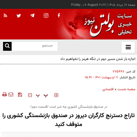
جمعه ۱۶ مرداد ۱۴۰۵
|
Friday , 07 August 2026
از
و
ته
اجازه باز شدن مسیر دوم در تنگه هرمز را نخواهیم داد
ن
نو
کد خبر:
۷۷۵۹۹۷
تاریخ انتشار:
۱۱ ارديبهشت ۱۴۰۱ - ۱۵:۴۱
صفحه نخست
»
اقتصادی
‍‍‍ پ
پ
در صندوق بازنشستگی کشوری چه خبر است /قسمت دوم/
تاراج دسترنج کارگران دیروز در صندوق بازنشستگی کشوری را
متوقف کنید