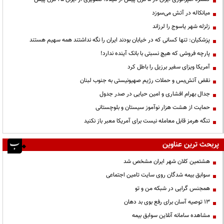
میانکاله در آتش می‌سوزد
زلزله شهر یاسوج را لرزاند
پزشکیان: تنها کسانی که در خیابان بودند ایران را نگه نداشتند همه سهیم هستند
پارچه فروشی که هیچ نسبتی با بانک آینده ندارد!
آمریکا ویزای سفیر برزیل را باطل کرد
نقض آتش‌بس و حملات رژیم صهیونیستی به جنوب لبنان
جدال بهرام افشاری و امین حیایی در صدر جدول
حمایت از هشت هزار نوآموز سیستان و بلوچستانی
تنگه هرمز قابل معامله نیست برای آمریکا معبر باز نکنید
پربحث ترین عناوین
هشتمین کلان شهر ایران مشخص شد
سوابق بیمه شدگان روی سایت تامین اجتماعی
همجنس گرایی در شبکه من و تو
13 توصیه آسان برای رفع بوی بد دهان
مشاهده سامانه آنلاين سوابق بیمه