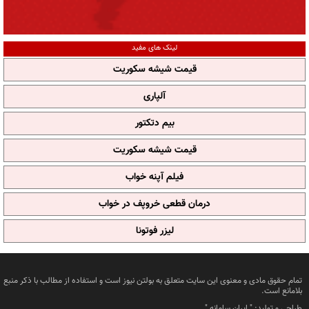
لینک های مفید
قیمت شیشه سکوریت
آلپاری
بیم دتکتور
قیمت شیشه سکوریت
فیلم آپنه خواب
درمان قطعی خروپف در خواب
لیزر فوتونا
تمام حقوق مادی و معنوی این سایت متعلق به بولتن نیوز است و استفاده از مطالب با ذکر منبع
بلامانع است.
طراحی و تولید: "
ایران سامانه
"