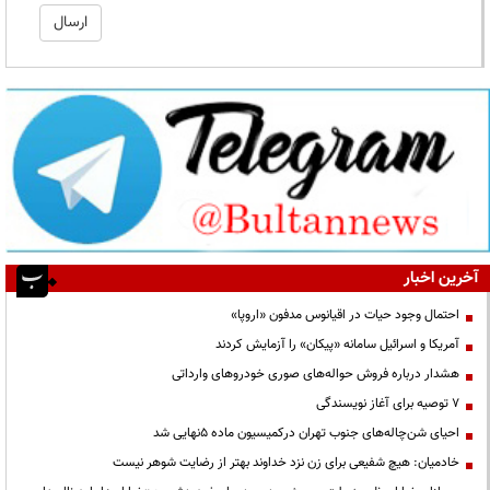
آخرین اخبار
احتمال وجود حیات در اقیانوس مدفون «اروپا»
آمریکا و اسرائیل سامانه «پیکان» را آزمایش کردند
هشدار درباره فروش حواله‌های صوری خودروهای وارداتی
۷ توصیه برای آغاز نویسندگی
احیای شن‌چاله‌های جنوب تهران درکمیسیون ماده ۵نهایی شد
خادمیان: هیچ شفیعی برای زن نزد خداوند بهتر از رضایت شوهر نیست