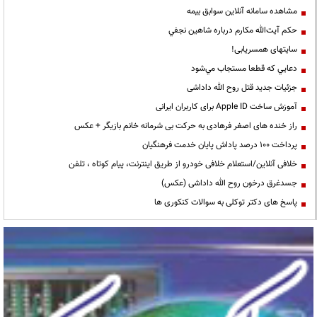
مشاهده سامانه آنلاين سوابق بیمه
حكم آيت‌الله مكارم درباره شاهين نجفي
سایتهای همسریابی!
دعايي كه قطعا مستجاب مي‌شود
جزئیات جدید قتل روح الله داداشی
آموزش ساخت Apple ID برای کاربران ایرانی
راز خنده های اصغر فرهادی به حرکت بی شرمانه خانم بازیگر + عکس
پرداخت ۱۰۰ درصد پاداش پایان خدمت فرهنگیان
خلافی آنلاین/استعلام خلافی خودرو از طریق اینترنت، پیام کوتاه ، تلفن
جسدغرق درخون روح الله داداشی (عکس)
پاسخ های دکتر توکلی به سوالات کنکوری ها