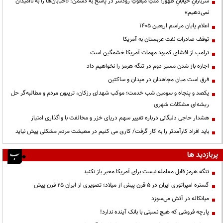
سربازانِ خیابانِ ظهور؛ ملتِ مبعوثِ رودسر در پاسخ به دشمن: «خیابان‌ها را به ناامیدان
نمی‌دهیم»
اعلام پایان مراسم اربعین ۱۴۰۵
توقف صادرات نفت عربستان به آمریکا
ترامپ از افشای کمبود مهمات آمریکا خشمگین است
اجازه باز شدن مسیر دوم در تنگه هرمز را نخواهیم داد
فرق است میان مجاهدان در میدان و ساکتین
یکصد و پنجاه و سومین شب خدمت؛ موکب شهدای رزکان، تریبون مردم و مطالبه‌گر حل
ریشه‌ای مشکلات شهری
هشدار حاجی دلیگانی درباره تغییر سهم دریای خزر و مخالفت با واگذاری امتیاز
باید افراد کارآمدتر را به کار گرفت/ کاری می کنیم در معیشت مردم مشکلی پیش نیاید
پربازدید ها
تنگه هرمز قابل معامله نیست برای آمریکا معبر باز نکنید
گستره امپراتوری ایران در ۵ قرن پیش از میلاد؛ تصویری از ایران ۲۵ قرن پیش
میانکاله در آتش می‌سوزد
پارچه فروشی که هیچ نسبتی با بانک آینده ندارد!