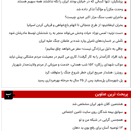
پزشکیان: تنها کسانی که در خیابان بودند ایران را نگه نداشتند همه سهیم هستند
وحدت مکرّراً و مؤکّداً تذکر داده شد
ماجرای نصب سنگ مزار اکبر عبدی چیست؟
بحران اینفانتینو؛ از طرح جنجالی تا اتهام باج‌خواهی و قربانی کردن اسپانیا
دست نزنید؛ لمس نوزاد حیات وحش می‌تواند منجر به رد شدنشان توسط مادرشان شود
تأملی بر خسارت‌های نامرئی وارد شده بر عاملان جنگ علیه ایران
چاقی به دلیل بی‌ارادگی نیست؛ مغز می‌خواهد چاق بمانیم!
باید افراد کارآمدتر را به کار گرفت/ کاری می کنیم در معیشت مردم مشکلی پیش نیاید
موکب شهدای رزکان؛ ۱۵۲ شب همدلی، خدمت و میزبانی از مردم ولایت‌مدار شهریار
رویترز: هشدار صریح ایران خطر شروع جنگ را متوقف کرد
پل شهرستان پل‌سفید پس از ۲۵ سال به مرحله بهره‌برداری رسید
پربحث ترین عناوین
هشتمین کلان شهر ایران مشخص شد
سوابق بیمه شدگان روی سایت تامین اجتماعی
همجنس گرایی در شبکه من و تو
13 توصیه آسان برای رفع بوی بد دهان