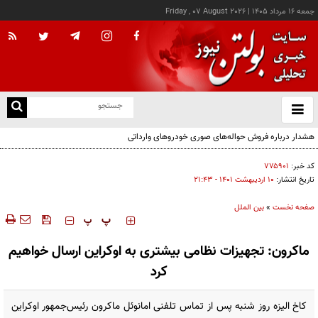
جمعه ۱۶ مرداد ۱۴۰۵
|
Friday , 07 August 2026
از
و
ته
ن
نو
کد خبر:
۷۷۵۹۰۱
تاریخ انتشار:
۱۰ ارديبهشت ۱۴۰۱ - ۲۱:۴۳
صفحه نخست
»
بین الملل
‍‍‍ پ
پ
ماکرون: تجهیزات نظامی بیشتری به اوکراین ارسال خواهیم
کرد
کاخ الیزه روز شنبه پس از تماس تلفنی امانوئل ماکرون رئیس‌جمهور اوکراین