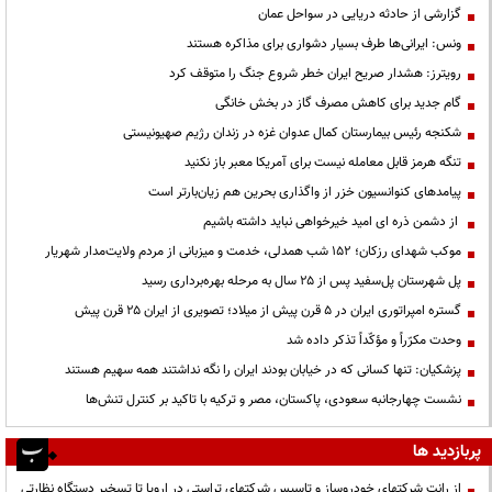
گزارشی از حادثه دریایی در سواحل عمان
ونس: ایرانی‌ها طرف بسیار دشواری برای مذاکره هستند
رویترز: هشدار صریح ایران خطر شروع جنگ را متوقف کرد
گام جدید برای کاهش مصرف گاز در بخش خانگی
شکنجه رئیس بیمارستان کمال عدوان غزه در زندان رژیم صهیونیستی
تنگه هرمز قابل معامله نیست برای آمریکا معبر باز نکنید
پیامدهای کنوانسیون خزر از واگذاری بحرین هم زیان‌بارتر است
از دشمن ذره ای امید خیرخواهی نباید داشته باشیم
موکب شهدای رزکان؛ ۱۵۲ شب همدلی، خدمت و میزبانی از مردم ولایت‌مدار شهریار
پل شهرستان پل‌سفید پس از ۲۵ سال به مرحله بهره‌برداری رسید
گستره امپراتوری ایران در ۵ قرن پیش از میلاد؛ تصویری از ایران ۲۵ قرن پیش
وحدت مکرّراً و مؤکّداً تذکر داده شد
پزشکیان: تنها کسانی که در خیابان بودند ایران را نگه نداشتند همه سهیم هستند
نشست چهارجانبه سعودی، پاکستان، مصر و ترکیه با تاکید بر کنترل تنش‌ها
پربازدید ها
از رانت‌ شرکتهای خودروساز و تاسیس شرکتهای تراستی در اروپا تا تسخیر دستگاه نظارتی