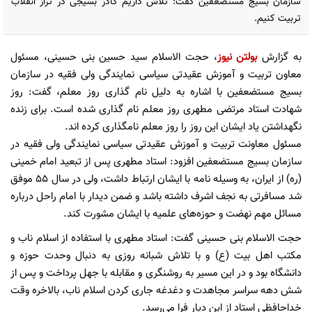
سازمان بسیج مستضعفین گفت: تلاش داریم کادر بسیجی در تراز انقلاب
تربیت کنیم.
به گزارش
بولتن نیوز
، حجت الاسلام سید حسین بنی حسینی، مسئول
معاون تربیت و آموزش عقیدتی سیاسی نمایندگی ولی فقیه در سازمان
بسیج مستضعفین با اشاره به دلیل نام گذاری روز معلم، گفت: روز
شهادت استاد مرتضی مطهری روز معلم نام گذاری شده است. برای زنده
نگهداشتن یاد ایشان این روز را روز معلم نامگذاری کرده اند.
مسئول معاونت تربیت و آموزش عقیدتی سیاسی نمایندگی ولی فقیه در
سازمان بسیج مستضعفین افزود: استاد مطهری پس از تبعید امام خمینی
(ره) از ایران، به وسیله نامه با ایشان ارتباط داشت، ولی در سال ۵۵ موفق
شد مسافرتی به نجف اشرف داشته باشد و ضمن دیدار با امام راحل درباره
مسائل مهم نهضت و حوزه‌های علمیه با ایشان مشورت کند.
حجت الاسلام بنی حسینی گفت: استاد مطهری با استفاده از اسلام ناب و
مکتب اهل بیت (ع) و با تلاش شبانه روزی به دنبال وحدت حوزه و
دانشگاه بود و در این مسیر به روشنگری و مقابله با جهل پرداخت و پس از
شش دهه سراسر مجاهدت و دغدغه جاری کردن اسلام ناب، بالاخره وقت
خداحافظی استاد از این دیار فرا می‌رسد.