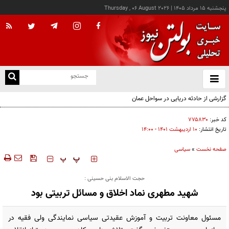
پنجشنبه ۱۵ مرداد ۱۴۰۵
|
Thursday , 06 August 2026
از
و
ته
گزارشی از حادثه دریایی در سواحل عمان
ن
نو
کد خبر:
۷۷۵۸۳۰
تاریخ انتشار:
۱۰ ارديبهشت ۱۴۰۱ - ۱۴:۰۰
صفحه نخست
»
سیاسی
‍‍‍ پ
پ
حجت الاسلام بنی حسینی :
شهید مطهری نماد اخلاق و مسائل تربیتی بود
مسئول معاونت تربیت و آموزش عقیدتی سیاسی نمایندگی ولی فقیه در