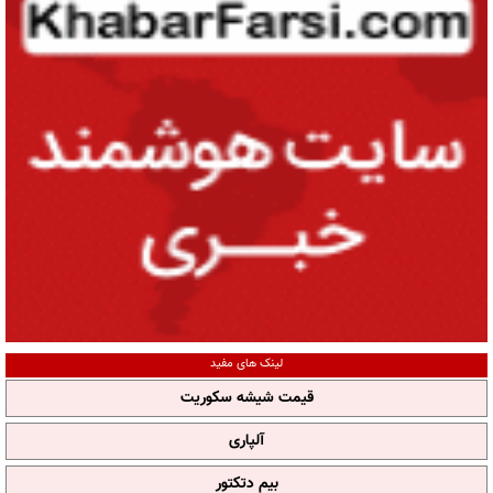
لینک های مفید
قیمت شیشه سکوریت
آلپاری
بیم دتکتور