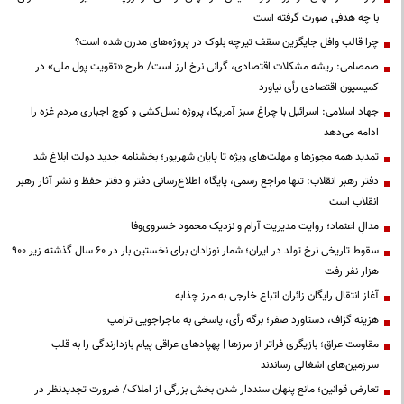
با چه هدفی صورت گرفته است
چرا قالب وافل جایگزین سقف تیرچه بلوک در پروژه‌های مدرن شده است؟
صمصامی: ریشه مشکلات اقتصادی، گرانی نرخ ارز است/ طرح «تقویت پول ملی» در
کمیسیون اقتصادی رأی نیاورد
جهاد اسلامی: اسرائیل با چراغ سبز آمریکا، پروژه نسل‌کشی و کوچ اجباری مردم غزه را
ادامه می‌دهد
تمدید همه مجوزها و مهلت‌های ویژه تا پایان شهریور؛ بخشنامه جدید دولت ابلاغ شد
دفتر رهبر انقلاب: تنها مراجع رسمی، پایگاه اطلاع‌رسانی دفتر و دفتر حفظ و نشر آثار رهبر
انقلاب است
مدالِ اعتماد؛ روایت مدیریت آرام و نزدیک محمود خسروی‌وفا
سقوط تاریخی نرخ تولد در ایران؛ شمار نوزادان برای نخستین بار در ۶۰ سال گذشته زیر ۹۰۰
هزار نفر رفت
آغاز انتقال رایگان زائران اتباع خارجی به مرز چذابه
هزینه گزاف، دستاورد صفر؛ برگه رأی، پاسخی به ماجراجویی ترامپ
مقاومت عراق؛ بازیگری فراتر از مرزها | پهپادهای عراقی پیام بازدارندگی را به قلب
سرزمین‌های اشغالی رساندند
تعارض قوانین؛ مانع پنهان سنددار شدن بخش بزرگی از املاک/ ضرورت تجدیدنظر در