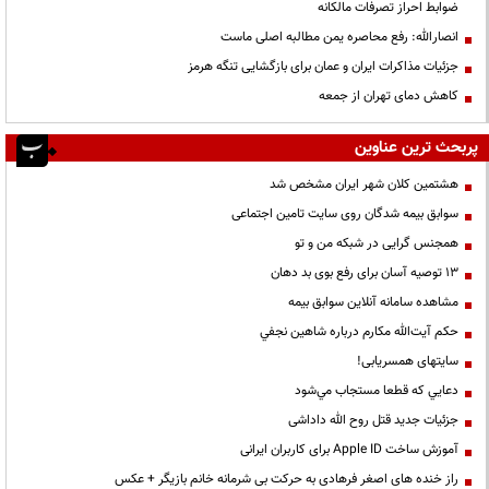
ضوابط احراز تصرفات مالکانه
انصارالله: رفع محاصره یمن مطالبه اصلی ماست
جزئیات مذاکرات ایران و عمان برای بازگشایی تنگه هرمز
کاهش دمای تهران از جمعه
پربحث ترین عناوین
هشتمین کلان شهر ایران مشخص شد
سوابق بیمه شدگان روی سایت تامین اجتماعی
همجنس گرایی در شبکه من و تو
13 توصیه آسان برای رفع بوی بد دهان
مشاهده سامانه آنلاين سوابق بیمه
حكم آيت‌الله مكارم درباره شاهين نجفي
سایتهای همسریابی!
دعايي كه قطعا مستجاب مي‌شود
جزئیات جدید قتل روح الله داداشی
آموزش ساخت Apple ID برای کاربران ایرانی
راز خنده های اصغر فرهادی به حرکت بی شرمانه خانم بازیگر + عکس