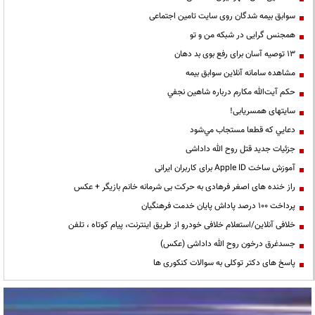
سوابق بیمه شدگان روی سایت تامین اجتماعی
همجنس گرایی در شبکه من و تو
13 توصیه آسان برای رفع بوی بد دهان
مشاهده سامانه آنلاين سوابق بیمه
حكم آيت‌الله مكارم درباره شاهين نجفي
سایتهای همسریابی!
دعايي كه قطعا مستجاب مي‌شود
جزئیات جدید قتل روح الله داداشی
آموزش ساخت Apple ID برای کاربران ایرانی
راز خنده های اصغر فرهادی به حرکت بی شرمانه خانم بازیگر + عکس
پرداخت ۱۰۰ درصد پاداش پایان خدمت فرهنگیان
خلافی آنلاین/استعلام خلافی خودرو از طریق اینترنت، پیام کوتاه ، تلفن
جسدغرق درخون روح الله داداشی (عکس)
پاسخ های دکتر توکلی به سوالات کنکوری ها