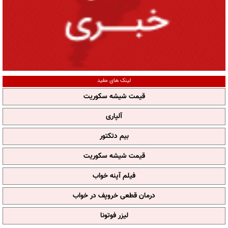
لینک های مفید
قیمت شیشه سکوریت
آلپاری
بیم دتکتور
قیمت شیشه سکوریت
فیلم آپنه خواب
درمان قطعی خروپف در خواب
لیزر فوتونا