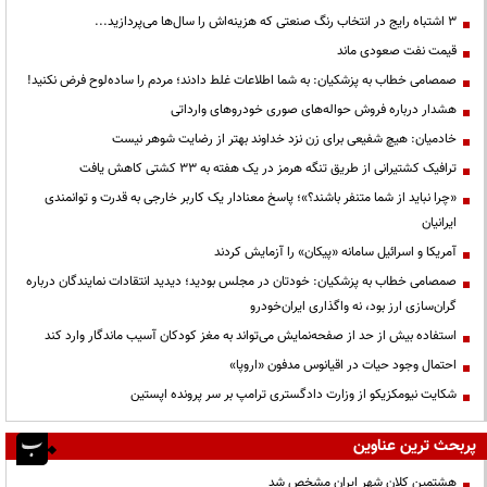
3 اشتباه رایج در انتخاب رنگ صنعتی که هزینه‌اش را سال‌ها می‌پردازید...
قیمت نفت صعودی ماند
صمصامی خطاب به پزشکیان: به شما اطلاعات غلط دادند؛ مردم را ساده‌لوح فرض نکنید!
هشدار درباره فروش حواله‌های صوری خودروهای وارداتی
خادمیان: هیچ شفیعی برای زن نزد خداوند بهتر از رضایت شوهر نیست
ترافیک کشتیرانی از طریق تنگه هرمز در یک هفته به ۳۳ کشتی کاهش یافت
«چرا نباید از شما متنفر باشند؟»؛ پاسخ معنادار یک کاربر خارجی به قدرت و توانمندی
ایرانیان
آمریکا و اسرائیل سامانه «پیکان» را آزمایش کردند
صمصامی خطاب به پزشکیان: خودتان در مجلس بودید؛ دیدید انتقادات نمایندگان درباره
گران‌سازی ارز بود، نه واگذاری ایران‌خودرو
استفاده بیش از حد از صفحه‌نمایش می‌تواند به مغز کودکان آسیب ماندگار وارد کند
احتمال وجود حیات در اقیانوس مدفون «اروپا»
شکایت نیومکزیکو از وزارت دادگستری ترامپ بر سر پرونده اپستین
پربحث ترین عناوین
هشتمین کلان شهر ایران مشخص شد