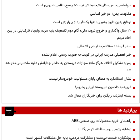
دیپلماسی با عربستان نتیجه‌بخش نیست؛ پاسخ نظامی ضروری است
مقاومت یمن؛ دو خیز اساسی
توافقِ بدونِ تاییدِ رهبری؛ تنها یک قراردادِ بی‌ارزش است
۳۰ سال واگذاری و خروج ثروت ملی؛ گام دوم تضعیف بنیه مردم وایجاد نارضایتی در بین
احاد مردم
سفر فرمانده سنتکام به اراضی اشغالی
خبر تعطیلی مدرسه ایرانی در کویت به صورت رسمی اعلام نشده
یمن: تشکیل ائتلاف هرگز مانع مجازات عربستان به خاطر جنایاتش علیه ملت یمن نخواهد
شد
نشان استاندارد به معنای پایان مسئولیت خودروساز نیست
غریبه به دادمون نمی‌رسه؛ ایرانی بخریم!
بسته اینترنت رایگان برای خبرنگاران فعال شد
پربازدید ها
راهنمای خرید محصولات برق صنعتی ABB
نوشابه رژیمی روی حافظه اثر می‌گذارد
پزشکیان: خدمت بی‌منت و مشارکت مردمی، پایه حل مشکلات کشور است