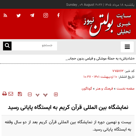
يکشنبه ۱۸ مرداد ۱۴۰۵
|
Sunday , 09 August 2026
از
و
ته
«شادباش» به حملۀ موشکی و فیلمی بدون حجاب؛ روایت تناقض‌های محسن قرایی
ن
نو
کد خبر:
۷۷۵۷۶۲
تاریخ انتشار:
۱۰ ارديبهشت ۱۴۰۱ - ۱۰:۲۷
صفحه نخست
»
فرهنگ و هنر
»
گوناگون
‍‍‍ پ
پ
نمایشگاه بین المللی قرآن کریم به ایستگاه پایانی رسید
بیست و نهمین دوره از نمایشگاه بین المللی قرآن کریم بعد از دو سال وقفه
به ایستگاه پایانی رسید.