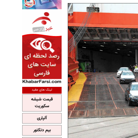
لینک های مفید
قیمت شیشه
سکوریت
آلپاری
بیم دتکتور