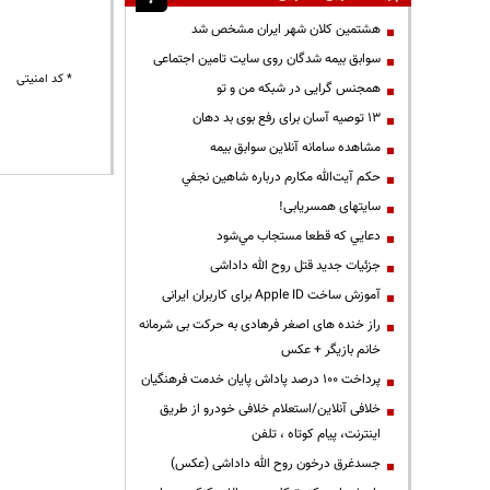
هشتمین کلان شهر ایران مشخص شد
سوابق بیمه شدگان روی سایت تامین اجتماعی
* کد امنیتی
همجنس گرایی در شبکه من و تو
13 توصیه آسان برای رفع بوی بد دهان
مشاهده سامانه آنلاين سوابق بیمه
حكم آيت‌الله مكارم درباره شاهين نجفي
سایتهای همسریابی!
دعايي كه قطعا مستجاب مي‌شود
جزئیات جدید قتل روح الله داداشی
آموزش ساخت Apple ID برای کاربران ایرانی
راز خنده های اصغر فرهادی به حرکت بی شرمانه
خانم بازیگر + عکس
پرداخت ۱۰۰ درصد پاداش پایان خدمت فرهنگیان
خلافی آنلاین/استعلام خلافی خودرو از طریق
اینترنت، پیام کوتاه ، تلفن
جسدغرق درخون روح الله داداشی (عکس)