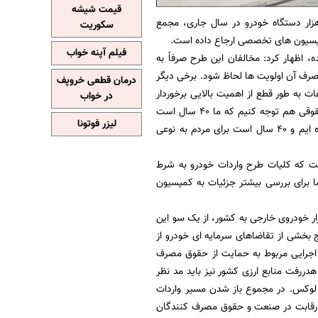
قیمت شیشه
انجام پس از کش و قوس قانون مصوب مجلس برای مجوز واردات 70 هزار دستگاه خودرو در سال جاری، مجمع
سکوریت
میسیون های تخصصی ارجاع داده است.
فیلم آپنه خواب
اظهار کرد: مخالفان این طرح صرفاً به
مصرف آن اولویت ها لحاظ شود. برخی دیگر
درمان قطعی خروپف
ات به طور قطع از اهمیت بالایی برخوردار
در خواب
است و نمی توان از کنار آن ها به سادگی گذشت... وی ادامه داد: اما در مقابل باید به این نکته حقوقی هم توجه کنیم که ما 40 سال است
لیزر فوتونا
مقوله خودروسازی و تأمین نیاز مردم به خرید خودرو را عمدتاً معطوف به دو خودروساز داخلی کرده ایم و 40 سال است برای مردم به نوعی
ست که کلیات طرح واردات خودرو به شرط
برای بررسی بیشتر جزئیات به کمیسیون
راسان، به نظر می رسد با فرض مبنا قرار گرفتن متن اولیه بودجه امسال برای ورود 70 هزار خودروی خارجی به کشور، از یک سو این
ند موجب خروج بخشی از تقاضاهای سرمایه ای خودرو از
بط اجرایی مربوط به حمایت از حقوق مصرف
ررفت منابع ارزی کشور نیز باید مد نظر
ای لوکس. در مجموع باز شدن مسیر واردات
ز رقابت در صنعت و حقوق مصرف کنندگان