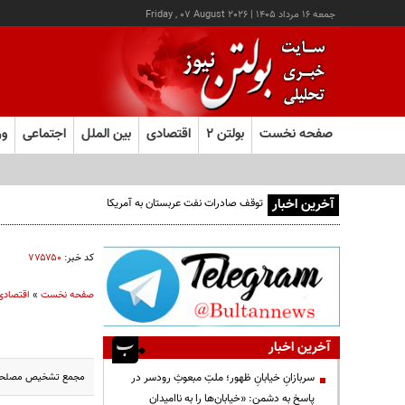
جمعه ۱۶ مرداد ۱۴۰۵
|
Friday , 07 August 2026
صفحه نخست
بولتن ۲
اقتصادی
بین الملل
اجتماعی
ور
آخرین اخبار
توقف صادرات نفت عربستان به آمریکا
کد خبر:
۷۷۵۷۵۰
صفحه نخست
»
اقتصادی
آخرین اخبار
مجمع تشخیص مصلحت با واردات 
سربازانِ خیابانِ ظهور؛ ملتِ مبعوثِ رودسر در
پاسخ به دشمن: «خیابان‌ها را به ناامیدان