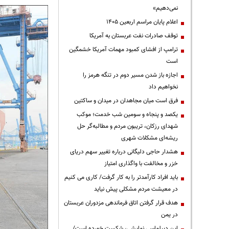
نمی‌دهیم»
اعلام پایان مراسم اربعین ۱۴۰۵
توقف صادرات نفت عربستان به آمریکا
ترامپ از افشای کمبود مهمات آمریکا خشمگین
است
اجازه باز شدن مسیر دوم در تنگه هرمز را
نخواهیم داد
فرق است میان مجاهدان در میدان و ساکتین
یکصد و پنجاه و سومین شب خدمت؛ موکب
شهدای رزکان، تریبون مردم و مطالبه‌گر حل
ریشه‌ای مشکلات شهری
هشدار حاجی دلیگانی درباره تغییر سهم دریای
خزر و مخالفت با واگذاری امتیاز
باید افراد کارآمدتر را به کار گرفت/ کاری می کنیم
در معیشت مردم مشکلی پیش نیاید
هدف قرار گرفتن اتاق‌ فرماندهی مزدوران عربستان
در یمن
این دیپلماسی نمایشی، شکست خورده است/