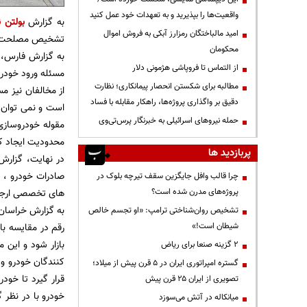
واقعیت‌ها را بپذیرید و به تعهدات خود عمل کنید
به گزارش
بولتن ن
امید مالباختگان رمزارز آبکی به فروش اموال
تشخیص مصلحت نظا
محکومان
به گزارش فارس، 
از التماس تا فروپاشی هژمونی دلار
مسئله ورود خودرو
مطالبه برای شکستن انحصار پیمانکاری؛ نظارت
از مخالفان نیز م
دقیق بر واگذاری پروژه‌ها، راهکار مقابله با فساد
حمله نیروهای اسرائیلی به خبرنگار پرس‌تی‌وی
محدودیت ایجاد ک
پربازدید ها
در نهایت، گزارش
صادرات خودرو ، 
چرا قالب وافل جایگزین سقف تیرچه بلوک در
پروژه‌های مدرن شده است؟
های تخصصی ارجا
تشخیص روان‌شناختی ترامپ: «او تجسم خالص
شیطان است!»
بازار شود و این 
۲ گزینه صنعا برای ریاض
کنندگان خودرو و 
گستره امپراتوری ایران در ۵ قرن پیش از میلاد؛
قرار گیرد تا خود
تصویری از ایران ۲۵ قرن پیش
خودرو با در نظر
میانکاله در آتش می‌سوزد