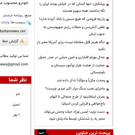
خودرو محسوب می
پزشکیان: تنها کسانی که در خیابان بودند ایران را
نگه نداشتند همه سهیم هستند
منبع:
روزنامه خراسان
پارچه فروشی که هیچ نسبتی با بانک آینده ندارد!
برچسب ها:
واردات 
نقض آتش‌بس و حملات رژیم صهیونیستی به
جنوب لبنان
گزارش خطا
تنگه هرمز قابل معامله نیست برای آمریکا معبر باز
نکنید
شما می توانید مطالب 
جدال بهرام افشاری و امین حیایی در صدر جدول
nnews@gmail.com
حمایت از هشت هزار نوآموز سیستان و
بلوچستانی
نظر شما
وحدت مکرّراً و مؤکّداً تذکر داده شد
ماجرای نصب سنگ مزار اکبر عبدی چیست؟
نام
بحران اینفانتینو؛ از طرح جنجالی تا اتهام
باج‌خواهی و قربانی کردن اسپانیا
ایمیل
دست نزنید؛ لمس نوزاد حیات وحش می‌تواند
* نظر
منجر به رد شدنشان توسط مادرشان شود
پربحث ترین عناوین