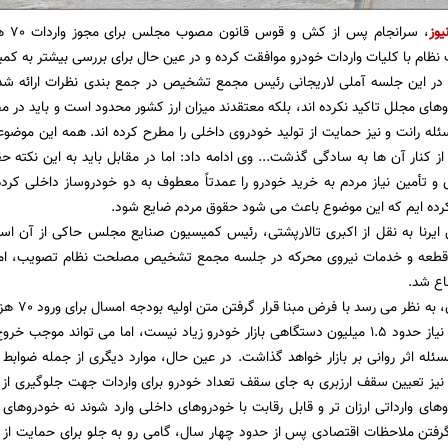
یوز
، سر
م با کلیات واردات خودرو موافقت کرده و در عین حال برای بررسی بیشتر به ک
در این جلسه آملی لاریجانی رئیس مجمع تشخیص در جمع بندی نظرات ارائه شده، 
های مجلل تاکید نکرده اند، بلکه معتقدند میزان ارز کشور محدود است و باید در 
سئله رانت و نیز حمایت از تولید خودروی داخلی را مطرح کرده اند. همه این موضوع
رده ایم که این موضوع باعث می شود حقوق مردم ضایع شود.
 ایرنا به نقل از اکبری تالارپشتی، رئیس کمیسیون صنایع مجلس حاکی از آن ا
قطعه و خدمات نیروی محرکه در جلسه مجمع تشخیص مصلحت نظام تصویب، اما 
ع شد.
به گزارش خ
رقم در مقایسه با نیاز حدود 1.5 میلیون دستگاهی بازار خودرو زیاد نیست، اما می توا
مسئله اثر روانی بر بازار خواهد گذاشت. در عین حال، موارد دیگری از جمله ضوا
نیز تعیین سقف ارزبری به جای سقف تعداد خودرو برای واردات جهت جلوگیری از هد
روهای وارداتی ارزان تر و قابل رقابت با خودروهای داخلی وارد شوند نه خودروه
 گرفتن ملاحظات اقتصادی پس از حدود چهار سال، گامی رو به جلو برای حمایت ا