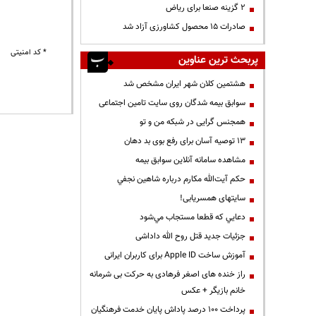
۲ گزینه صنعا برای ریاض
صادرات ۱۵ محصول کشاورزی آزاد شد
* کد امنیتی
پربحث ترین عناوین
هشتمین کلان شهر ایران مشخص شد
سوابق بیمه شدگان روی سایت تامین اجتماعی
همجنس گرایی در شبکه من و تو
13 توصیه آسان برای رفع بوی بد دهان
مشاهده سامانه آنلاين سوابق بیمه
حكم آيت‌الله مكارم درباره شاهين نجفي
سایتهای همسریابی!
دعايي كه قطعا مستجاب مي‌شود
جزئیات جدید قتل روح الله داداشی
آموزش ساخت Apple ID برای کاربران ایرانی
راز خنده های اصغر فرهادی به حرکت بی شرمانه
خانم بازیگر + عکس
پرداخت ۱۰۰ درصد پاداش پایان خدمت فرهنگیان