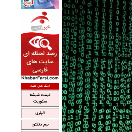
لینک های مفید
قیمت شیشه
سکوریت
آلپاری
بیم دتکتور