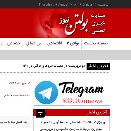
پنجشنبه ۱۵ مرداد ۱۴۰۵
|
Thursday , 06 August 2026
صفحه نخست
بولتن ۲
اقتصادی
بین الملل
اجتماعی
ور
آخرین اخبار
دو تروریست در عملیات نیروهای عراقی در «الانبار» دستگیر شدند
کد خبر:
۷۷۵۵۱۸
صفحه نخست
»
علمی
آخرین اخبار
یک عامل تهدید سایبر
وزارت اطلاعات: شناسایی و دستگیری ۲۱ نفر از
مزدوران مرتبط با سازمان جاسوسی و تروریستی