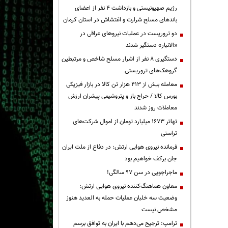
رژیم صهیونیستی و بازداشت ۴ نفر از اعضای
باندهای مسلح شرارت و اغتشاش در استان کرمان
دو تروریست در عملیات نیروهای عراقی در
«الانبار» دستگیر شدند
دستگیری ۸ نفر از اشرار مسلح شاخص و مرتبطین
گروهک‌های تروریستی
معامله بیش از ۴۱۳ هزار تن کالا در بازار فیزیکی
بورس کالا / حراج باز و پتروشیمی پیشران ارزش
معاملات روز شدند
تهاتر ۱۶۷۳ میلیارد تومان از اموال شرکت‌های
تراستی
فرمانده نیروی هوایی ارتش: در دفاع از ملت ایران
جان برکف خواهیم بود
ماجراجویی در سن ۹۷ سالگی!
معاون هماهنگ‌کننده نیروی هوایی ارتش:
وضعیت سه خلبان عملیات حمله به العدید هنوز
مشخص نیست
ترامپ: ترجیح می‌دهم با ایران به توافق برسم