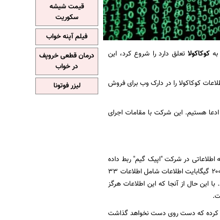
قیمت شیشه
سکوریت
فیلم آپنه خواب
 به
کوکاکولا
تعلق دارد را شروع کرد، این
درمان قطعی خروپف
در خواب
عامل تهدید نسبتا جدید که استورموس نام دارد، ۱۶۱ گیگابایت اطلاعات کوکاکولا را در دارک وب برای فروش
لیزر فوتونا
ادعا هستیم. این شرکت با مقامات اجرای
ه این گروه به رخنه اطلاعاتی در شرکت "اپیک گیم" ربط داده
شد. ظاهرا این گروه یک آسیب پذیری را در شبکه داخلی این شرکت کشف کرد و از آن برای دزدیدن ۲۰۰ گیگابایت اطلاعات شامل اطلاعات ۳۳
 با این حال از آنجا که این اطلاعات هرگز
ت.
کید کرده که دست روی دست نخواهد گذاشت