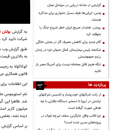
گزارشی از حادثه دریایی در سواحل عمان
ونس: ایرانی‌ها طرف بسیار دشواری برای مذاکره
هستند
رویترز: هشدار صریح ایران خطر شروع جنگ را
به گزارش
بولتن ن
متوقف کرد
شرکت تایید کرد د
گام جدید برای کاهش مصرف گاز در بخش خانگی
شکنجه رئیس بیمارستان کمال عدوان غزه در زندان
به بالاترین قیمت
رژیم صهیونیستی
تنگه هرمز قابل معامله نیست برای آمریکا معبر باز
کوکاکولا به رجیس
نکنید
قانون همکاری می 
این اطلاعات برای ۶۴ هزار دلار یا پیشنهاد بهتر به فروش گذاشته شده اند
پربازدید ها
از رانت‌ شرکتهای خودروساز و تاسیس شرکتهای
تراستی در اروپا تا تسخیر دستگاه نظارتی با چه
میلیون کاربر استف
هدفی صورت گرفته است
دیده نشد، بعضی ا
چرا قالب وافل جایگزین سقف تیرچه بلوک در
پروژه‌های مدرن شده است؟
بر اساس گزارش وب