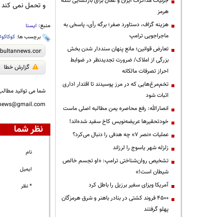
جزئیات مذاکرات ایران و عمان برای بازگشایی تنگه
و تحمل نمی کند ع
هرمز
هزینه گزاف، دستاورد صفر؛ برگه رأی، پاسخی به
منبع:
ایسنا
ماجراجویی ترامپ
برچسب ها:
کوکاکولا
تعارض قوانین؛ مانع پنهان سنددار شدن بخش
بزرگی از املاک/ ضرورت تجدیدنظر در ضوابط
گزارش خطا
احراز تصرفات مالکانه
تخم‌مرغ‌هایی که در مرز پوسیدند تا اقتدار اداری
شما می توانید مطالب 
اثبات شود
nnews@gmail.com
انصارالله: رفع محاصره یمن مطالبه اصلی ماست
خودتحقیرها عریضه‌نویس کاخ سفید شده‌اند!
نظر شما
عملیات «نصر ۷» چه هدفی را دنبال می‌کرد؟
زلزله شهر یاسوج را لرزاند
نام
تشخیص روان‌شناختی ترامپ: «او تجسم خالص
ایمیل
شیطان است!»
آمریکا ویزای سفیر برزیل را باطل کرد
* نظر
۴۵۰۰ فروند کشتی در بنادر باهنر و شرق هرمزگان
پهلو گرفتند