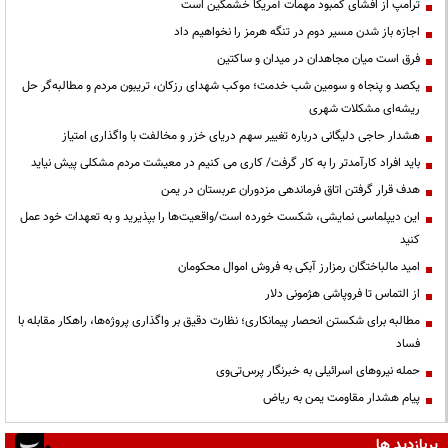
ترامپ از افشای کمبود مهمات آمریکا خشمگین است
اجازه باز شدن مسیر دوم در تنگه هرمز را نخواهیم داد
فرق است میان مجاهدان در میدان و ساکتین
یکصد و پنجاه و سومین شب خدمت؛ موکب شهدای رزکان، تریبون مردم و مطالبه‌گر حل
ریشه‌ای مشکلات شهری
هشدار حاجی دلیگانی درباره تغییر سهم دریای خزر و مخالفت با واگذاری امتیاز
باید افراد کارآمدتر را به کار گرفت/ کاری می کنیم در معیشت مردم مشکلی پیش نیاید
هدف قرار گرفتن اتاق‌ فرماندهی مزدوران عربستان در یمن
این دیپلماسی نمایشی، شکست خورده است/واقعیت‌ها را بپذیرید و به تعهدات خود عمل
کنید
امید مالباختگان رمزارز آبکی به فروش اموال محکومان
از التماس تا فروپاشی هژمونی دلار
مطالبه برای شکستن انحصار پیمانکاری؛ نظارت دقیق بر واگذاری پروژه‌ها، راهکار مقابله با
فساد
حمله نیروهای اسرائیلی به خبرنگار پرس‌تی‌وی
پیام هشدار مقاومت یمن به ریاض
پربازدید ها