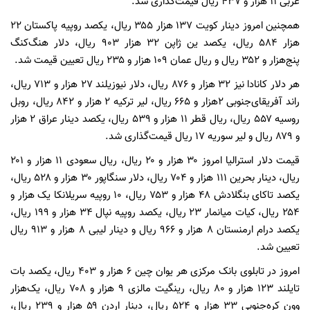
عربی ۱۱ هزار و ۴۳۷ ریال قیمت‌گذاری شد.
همچنین امروز دینار کویت ۱۳۷ هزار ۳۵۵ ریال، یکصد روپیه پاکستان ۲۲
هزار ۵۸۴ ریال، یکصد ین ژاپن ۳۲ هزار ۹۰۳ ریال، دلار هنگ‌کنگ
پنج‌هزار و ۳۵۲ ریال و ریال عمان ۱۰۹ هزار و ۲۳۵ ریال تعیین قیمت شد.
هر دلار کانادا نیز ۳۲ هزار و ۸۷۶ ریال، دلار نیوزیلند ۲۷ هزار و ۷۱۳ ریال،
راند آفریقای‌جنوبی ۲‌هزار و ۶۶۵ ریال، لیر ترکیه ۲ هزار و ۸۴۲ ریال، روبل
روسیه ۵۵۷ ریال، ریال قطر ۱۱ هزار و ۵۳۹ ریال، یکصد دینار عراق ۲ هزار
و ۸۷۹ ریال و لیر سوریه ۱۷ ریال قیمت‌گذاری شد.
قیمت دلار استرالیا امروز ۳۰ هزار و ۲۰ ریال، ریال سعودی ۱۱ هزار و ۲۰۱
ریال، دینار بحرین ۱۱۱ هزار و ۷۰۴ ریال، دلار سنگاپور ۳۰ هزار و ۵۲۸ ریال،
یکصد تاکای بنگلادش ۴۸ هزار و ۷۵۳ ریال، ۱۰ روپیه سریلانکا یک هزار و
۲۵۴ ریال، کیات میانمار ۲۳ ریال، یکصد روپیه نپال ۳۴ هزار و ۱۹۹ ریال،
یکصد درام ارمنستان ۸ هزار و ۹۶۶ ریال و دینار لیبی ۸ هزار و ۹۱۳ ریال
تعیین شد.
امروز در تابلوی بانک مرکزی هر یوان چین ۶ هزار و ۴۰۳ ریال، یکصد بات
تایلند ۱۲۳ هزار و ۸۰ ریال، رینگیت مالزی ۹ هزار و ۷۰۸ ریال، یک‌هزار
وون کره‌جنوبی ۳۳ هزار و ۵۲۴ ریال، دینار اردن ۵۹ هزار و ۲۳۹ ریال،