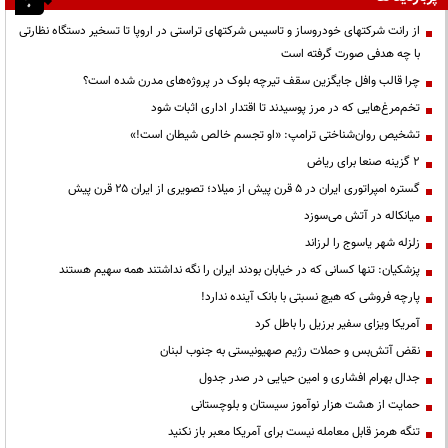
از رانت‌ شرکتهای خودروساز و تاسیس شرکتهای تراستی در اروپا تا تسخیر دستگاه نظارتی
با چه هدفی صورت گرفته است
چرا قالب وافل جایگزین سقف تیرچه بلوک در پروژه‌های مدرن شده است؟
تخم‌مرغ‌هایی که در مرز پوسیدند تا اقتدار اداری اثبات شود
تشخیص روان‌شناختی ترامپ: «او تجسم خالص شیطان است!»
۲ گزینه صنعا برای ریاض
گستره امپراتوری ایران در ۵ قرن پیش از میلاد؛ تصویری از ایران ۲۵ قرن پیش
میانکاله در آتش می‌سوزد
زلزله شهر یاسوج را لرزاند
پزشکیان: تنها کسانی که در خیابان بودند ایران را نگه نداشتند همه سهیم هستند
پارچه فروشی که هیچ نسبتی با بانک آینده ندارد!
آمریکا ویزای سفیر برزیل را باطل کرد
نقض آتش‌بس و حملات رژیم صهیونیستی به جنوب لبنان
جدال بهرام افشاری و امین حیایی در صدر جدول
حمایت از هشت هزار نوآموز سیستان و بلوچستانی
تنگه هرمز قابل معامله نیست برای آمریکا معبر باز نکنید