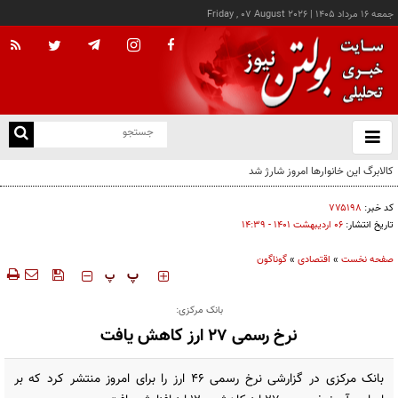
جمعه ۱۶ مرداد ۱۴۰۵
|
Friday , 07 August 2026
از
و
ته
ن
نو
کد خبر:
۷۷۵۱۹۸
تاریخ انتشار:
۰۶ ارديبهشت ۱۴۰۱ - ۱۴:۳۹
صفحه نخست
»
اقتصادی
»
گوناگون
‍‍‍ پ
پ
بانک مرکزی:
نرخ رسمی ۲۷ ارز کاهش یافت
بانک مرکزی در گزارشی نرخ رسمی ۴۶ ارز را برای امروز منتشر کرد که بر