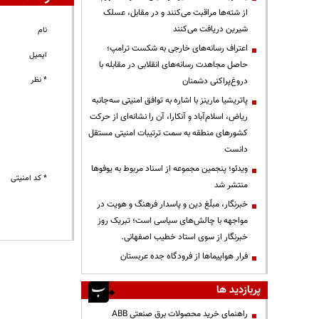
از شته‌ها مراقبت می‌کنند و در مقابل، عسلک
شیرین دریافت می‌کنند
نام
اعتراف رسانه‌های خارجی به شکست ترامپ؛
ایمیل
حاصل مجاهدت رسانه‌های انقلابی در مقابله با
* نظر
دروغ‌پراکنی دشمنان
پاتریشیا مارینز با اشاره به توافق امنیتی سه‌جانبه
ریاض، اسلام‌آباد و آنکارا، آن را نشانه‌ای از حرکت
کشورهای منطقه به سمت ترتیبات امنیتی مستقل
دانست
ویدئو؛ پنجمین مجموعه از اسناد مربوط به یوفوها
* کد امنیتی
منتشر شد
خبرنگار، مبلّغ دین و پاسدار فرهنگ و هویت در
مواجهه با چالش‌های سیاسی است؛ تبریک روز
خبرنگار از سوی استاد خطیب اصفهانی.
فرار هواپیماها از فرودگاه جده عربستان
پربازدید ها
راهنمای خرید محصولات برق صنعتی ABB