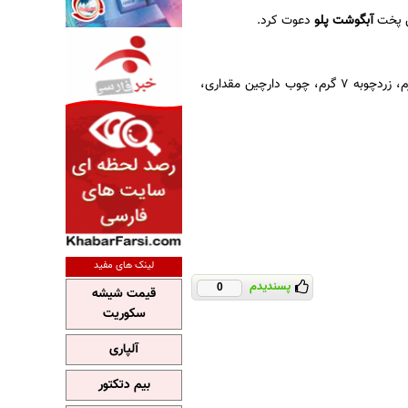
وش پخت
آبگوشت پلو
دعوت کرد.
گوشت آبگوشتی 400 گرم، پیاز 1 عدد، سیب زمینی 200 گرم، رب 25 گرم، نمک و فلفل به مقدار لازم، زردچوبه 7 گرم، چوب دارچین مقداری،
لینک های مفید
پسندیدم
0
قیمت شیشه
سکوریت
آلپاری
بیم دتکتور