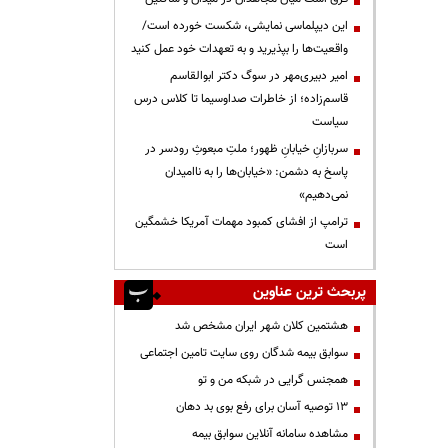
این دیپلماسی نمایشی، شکست خورده است/
واقعیت‌ها را بپذیرید و به تعهدات خود عمل کنید
امیر دبیری‌مهر در سوگ دکتر ابوالقاسم
قاسم‌زاده؛ از خاطرات صداوسیما تا کلاس درس
سیاست
سربازانِ خیابانِ ظهور؛ ملتِ مبعوثِ رودسر در
پاسخ به دشمن: «خیابان‌ها را به ناامیدان
نمی‌دهیم»
ترامپ از افشای کمبود مهمات آمریکا خشمگین
است
پربحث ترین عناوین
هشتمین کلان شهر ایران مشخص شد
سوابق بیمه شدگان روی سایت تامین اجتماعی
همجنس گرایی در شبکه من و تو
13 توصیه آسان برای رفع بوی بد دهان
مشاهده سامانه آنلاين سوابق بیمه