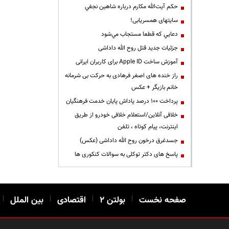
حكم آيت‌الله مكارم درباره شاهين نجفي
سایتهای همسریابی!
دعايي كه قطعا مستجاب مي‌شود
جزئیات جدید قتل روح الله داداشی
آموزش ساخت Apple ID برای کاربران ایرانی
راز خنده های اصغر فرهادی به حرکت بی شرمانه
خانم بازیگر + عکس
پرداخت ۱۰۰ درصد پاداش پایان خدمت فرهنگیان
خلافی آنلاین/استعلام خلافی خودرو از طریق
اینترنت، پیام کوتاه ، تلفن
جسدغرق درخون روح الله داداشی (عکس)
پاسخ های دکتر توکلی به سوالات کنکوری ها
صفحه نخست
|
بولتن ۲
|
اقتصادی
|
بین الملل
|