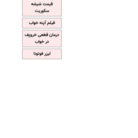
قیمت شیشه
سکوریت
فیلم آپنه خواب
درمان قطعی خروپف
در خواب
لیزر فوتونا