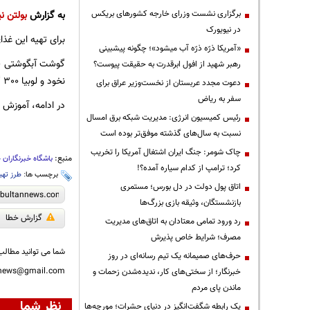
برگزاری نشست وزرای خارجه کشورهای بریکس
به گزارش
بولتن نی
در نیویورک
برای تهیه این غذ
«آمریکا ذرّه ذرّه آب میشود»؛ چگونه پیشبینی
رهبر شهید از افول ابرقدرت به حقیقت پیوست؟
نخود و لوبیا 300 گرم
دعوت مجدد عربستان از نخست‌وزیر عراق برای
سفر به ریاض
در ادامه، آموزش 
رئیس کمیسیون انرژی: مدیریت شبکه برق امسال
نسبت به سال‌های گذشته موفق‌تر بوده است
چاک شومر: جنگ ایران اشتغال آمریکا را تخریب
منبع:
باشگاه خبرنگاران 
کرد؛ ترامپ از کدام سیاره آمده؟!
برچسب ها:
طرز تهی
اتاق پول دولت در دل بورس؛ مستمری
بازنشستگان، وثیقه بازی بزرگ‌ها
گزارش خطا
رد ورود تمامی معتادان به اتاق‌های مدیریت
مصرف؛ شرایط خاص پذیرش
شما می توانید مطالب 
حرف‌های صمیمانه یک تیم رسانه‌ای در روز
nnews@gmail.com
خبرنگار؛ از سختی‌های کار، ندیده‌شدن زحمات و
ماندن پای مردم
نظر شما
یک رابطه شگفت‌انگیز در دنیای حشرات؛ مورچه‌ها