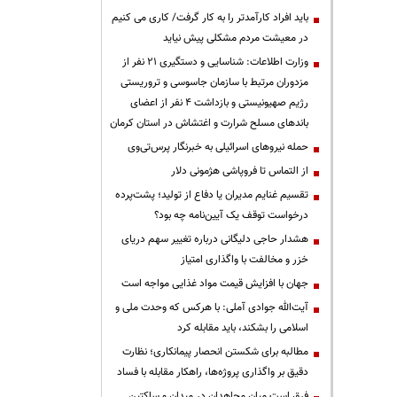
باید افراد کارآمدتر را به کار گرفت/ کاری می کنیم
در معیشت مردم مشکلی پیش نیاید
وزارت اطلاعات: شناسایی و دستگیری ۲۱ نفر از
مزدوران مرتبط با سازمان جاسوسی و تروریستی
رژیم صهیونیستی و بازداشت ۴ نفر از اعضای
باندهای مسلح شرارت و اغتشاش در استان کرمان
حمله نیروهای اسرائیلی به خبرنگار پرس‌تی‌وی
از التماس تا فروپاشی هژمونی دلار
تقسیم غنایم مدیران یا دفاع از تولید؛ پشت‌پرده
درخواست توقف یک آیین‌نامه چه بود؟
هشدار حاجی دلیگانی درباره تغییر سهم دریای
خزر و مخالفت با واگذاری امتیاز
جهان با افزایش قیمت مواد غذایی مواجه است
آیت‌الله جوادی آملی: با هرکس که وحدت ملی و
اسلامی را بشکند، باید مقابله کرد
مطالبه برای شکستن انحصار پیمانکاری؛ نظارت
دقیق بر واگذاری پروژه‌ها، راهکار مقابله با فساد
فرق است میان مجاهدان در میدان و ساکتین