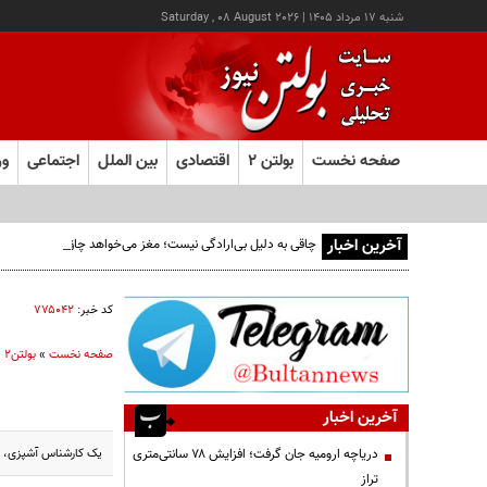
شنبه ۱۷ مرداد ۱۴۰۵
|
Saturday , 08 August 2026
صفحه نخست
بولتن ۲
اقتصادی
بین الملل
اجتماعی
ور
آخرین اخبار
چاقی به دلیل بی‌ارادگی نیست؛ مغز می‌خواهد چاق بمانیم!
کد خبر:
۷۷۵۰۴۲
صفحه نخست
»
بولتن2
»
آخرین اخبار
یک کارشناس آشپزی، در
دریاچه ارومیه جان گرفت؛ افزایش ۷۸ سانتی‌متری
تراز