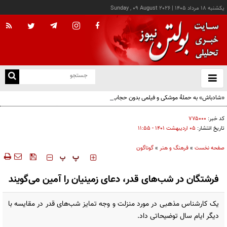
يکشنبه ۱۸ مرداد ۱۴۰۵
|
Sunday , 09 August 2026
از
و
ته
«شادباش» به حملۀ موشکی و فیلمی بدون حجاب؛ روایت تناقض‌های محسن قرایی
ن
نو
کد خبر:
۷۷۵۰۰۰
تاریخ انتشار:
۰۵ ارديبهشت ۱۴۰۱ - ۱۱:۵۵
صفحه نخست
»
فرهنگ و هنر
»
گوناگون
‍‍‍ پ
پ
فرشتگان در شب‌های قدر، دعای زمینیان را آمین می‌گویند
یک کارشناس مذهبی در مورد منزلت و وجه تمایز شب‌های قدر در مقایسه با
دیگر ایام سال توضیحاتی داد.