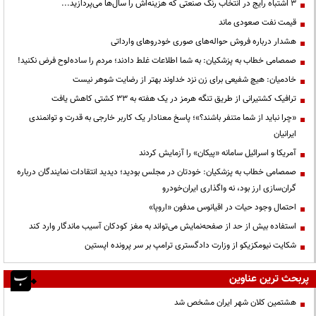
3 اشتباه رایج در انتخاب رنگ صنعتی که هزینه‌اش را سال‌ها می‌پردازید...
قیمت نفت صعودی ماند
هشدار درباره فروش حواله‌های صوری خودروهای وارداتی
صمصامی خطاب به پزشکیان: به شما اطلاعات غلط دادند؛ مردم را ساده‌لوح فرض نکنید!
خادمیان: هیچ شفیعی برای زن نزد خداوند بهتر از رضایت شوهر نیست
ترافیک کشتیرانی از طریق تنگه هرمز در یک هفته به ۳۳ کشتی کاهش یافت
«چرا نباید از شما متنفر باشند؟»؛ پاسخ معنادار یک کاربر خارجی به قدرت و توانمندی
ایرانیان
آمریکا و اسرائیل سامانه «پیکان» را آزمایش کردند
صمصامی خطاب به پزشکیان: خودتان در مجلس بودید؛ دیدید انتقادات نمایندگان درباره
گران‌سازی ارز بود، نه واگذاری ایران‌خودرو
احتمال وجود حیات در اقیانوس مدفون «اروپا»
استفاده بیش از حد از صفحه‌نمایش می‌تواند به مغز کودکان آسیب ماندگار وارد کند
شکایت نیومکزیکو از وزارت دادگستری ترامپ بر سر پرونده اپستین
پربحث ترین عناوین
هشتمین کلان شهر ایران مشخص شد