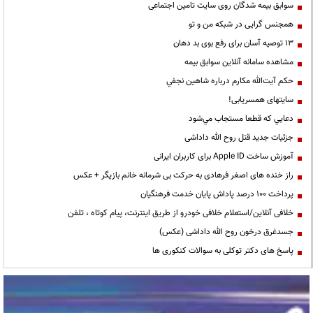
سوابق بیمه شدگان روی سایت تامین اجتماعی
همجنس گرایی در شبکه من و تو
13 توصیه آسان برای رفع بوی بد دهان
مشاهده سامانه آنلاين سوابق بیمه
حكم آيت‌الله مكارم درباره شاهين نجفي
سایتهای همسریابی!
دعايي كه قطعا مستجاب مي‌شود
جزئیات جدید قتل روح الله داداشی
آموزش ساخت Apple ID برای کاربران ایرانی
راز خنده های اصغر فرهادی به حرکت بی شرمانه خانم بازیگر + عکس
پرداخت ۱۰۰ درصد پاداش پایان خدمت فرهنگیان
خلافی آنلاین/استعلام خلافی خودرو از طریق اینترنت، پیام کوتاه ، تلفن
جسدغرق درخون روح الله داداشی (عکس)
پاسخ های دکتر توکلی به سوالات کنکوری ها