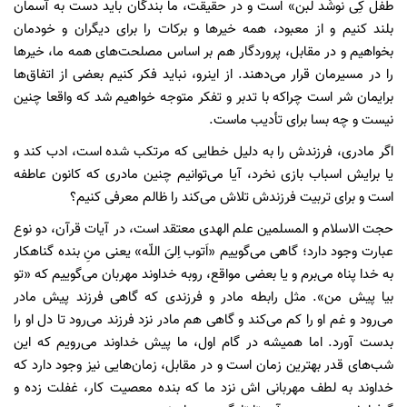
طفل کِی نوشَد لبن» است و در حقیقت، ما بندگان باید دست به آسمان
بلند کنیم و از معبود، همه خیر‌ها و برکات را برای دیگران و خودمان
بخواهیم و در مقابل، پروردگار هم بر اساس مصلحت‌های همه ما، خیر‌ها
را در مسیرمان قرار می‌دهند. از اینرو، نباید فکر کنیم بعضی از اتفاق‌ها
برایمان شر است چراکه با تدبر و تفکر متوجه خواهیم شد که واقعا چنین
نیست و چه بسا برای تأدیب ماست.
اگر مادری، فرزندش را به دلیل خطایی که مرتکب شده است، ادب کند و
یا برایش اسباب بازی نخرد، آیا می‌توانیم چنین مادری که کانون عاطفه
است و برای تربیت فرزندش تلاش می‌کند را ظالم معرفی کنیم؟
حجت الاسلام و المسلمین علم الهدی معتقد است، در آیات قرآن، دو نوع
عبارت وجود دارد؛ گاهی می‌گوییم «اَتوب اِلیَ اللّه» یعنی منِ بنده گناهکار
به خدا پناه می‌برم و یا بعضی مواقع، روبه خداوند مهربان می‌گوییم که «تو
بیا پیش من». مثل رابطه مادر و فرزندی که گاهی فرزند پیش مادر
می‌رود و غم او را کم می‌کند و گاهی هم مادر نزد فرزند می‌رود تا دل او را
بدست آورد. اما همیشه در گام اول، ما پیش خداوند می‌رویم که این
شب‌های قدر بهترین زمان است و در مقابل، زمان‌هایی نیز وجود دارد که
خداوند به لطف مهربانی اش نزد ما که بنده معصیت کار، غفلت زده و