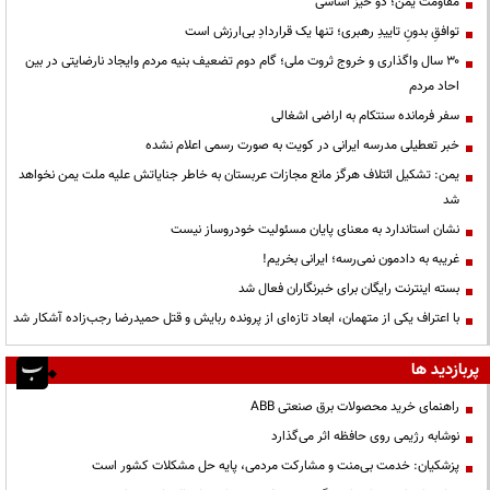
مقاومت یمن؛ دو خیز اساسی
توافقِ بدونِ تاییدِ رهبری؛ تنها یک قراردادِ بی‌ارزش است
۳۰ سال واگذاری و خروج ثروت ملی؛ گام دوم تضعیف بنیه مردم وایجاد نارضایتی در بین
احاد مردم
سفر فرمانده سنتکام به اراضی اشغالی
خبر تعطیلی مدرسه ایرانی در کویت به صورت رسمی اعلام نشده
یمن: تشکیل ائتلاف هرگز مانع مجازات عربستان به خاطر جنایاتش علیه ملت یمن نخواهد
شد
نشان استاندارد به معنای پایان مسئولیت خودروساز نیست
غریبه به دادمون نمی‌رسه؛ ایرانی بخریم!
بسته اینترنت رایگان برای خبرنگاران فعال شد
با اعتراف یکی از متهمان، ابعاد تازه‌ای از پرونده ربایش و قتل حمیدرضا رجب‌زاده آشکار شد
پربازدید ها
راهنمای خرید محصولات برق صنعتی ABB
نوشابه رژیمی روی حافظه اثر می‌گذارد
پزشکیان: خدمت بی‌منت و مشارکت مردمی، پایه حل مشکلات کشور است