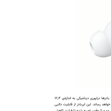
وان‌پلاس بادز N، طراحی توگوشی خاصی دارد و قسمت ساقه‌ی آن هم ساف و مسطح است. خود بادزها درایوری دینامیکی به اندازه‌ی ۱۲٫۴
هد رساند. این ایربادز از قابلیت دالبی
م دو میکروفون تعبیه شده تا فرایند کاهش