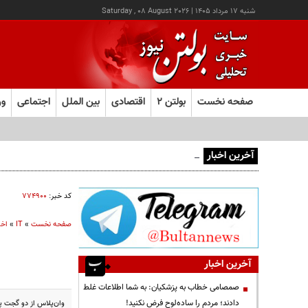
شنبه ۱۷ مرداد ۱۴۰۵
|
Saturday , 08 August 2026
صفحه نخست
بولتن ۲
اقتصادی
بین الملل
اجتماعی
ور
آخرین اخبار
اینترنت چگونه مفهوم کودکی را دگرگون کرد؟
کد خبر:
۷۷۴۹۰۰
صفحه نخست
»
IT
»
اخبار IT 
آخرین اخبار
صمصامی خطاب به پزشکیان: به شما اطلاعات غلط
دادند؛ مردم را ساده‌لوح فرض نکنید!
وان‌پلاس از دو گجت پو