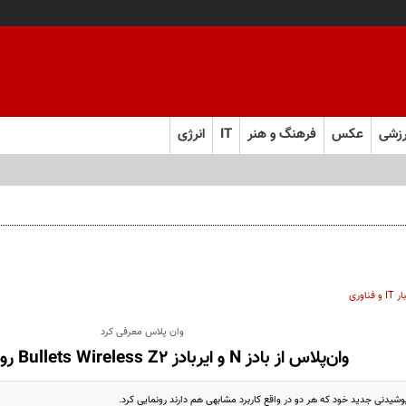
زشی
عکس
فرهنگ و هنر
IT
انرژی
و فناوری
وان پلاس معرفی کرد
وان‌پلاس از بادز N و ایربادز Bullets Wireless Z2 رونمایی کرد
شیدنی جدید خود که هر دو در واقع کاربرد مشابهی هم دارند رونمایی کرد.