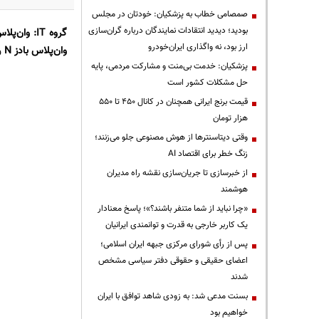
صمصامی خطاب به پزشکیان: خودتان در مجلس
بودید؛ دیدید انتقادات نمایندگان درباره گران‌سازی
گروه IT: وان‌پلاس
ارز بود، نه واگذاری ایران‌خودرو
وان‌پلاس بادز N
و
پزشکیان: خدمت بی‌منت و مشارکت مردمی، پایه
حل مشکلات کشور است
قیمت‌ برنج ایرانی همچنان در کانال ۴۵۰ تا ۵۵۰
هزار تومان
وقتی دیتاسنترها از هوش مصنوعی جلو می‌زنند؛
زنگ خطر برای اقتصاد AI
از خبرسازی تا جریان‌سازی نقشه راه مدیران
هوشمند
«چرا نباید از شما متنفر باشند؟»؛ پاسخ معنادار
یک کاربر خارجی به قدرت و توانمندی ایرانیان
پس از رأی شورای مرکزی جبهه ایران اسلامی؛
اعضای حقیقی و حقوقی دفتر سیاسی مشخص
شدند
بسنت مدعی شد: به زودی شاهد توافق با ایران
خواهیم بود