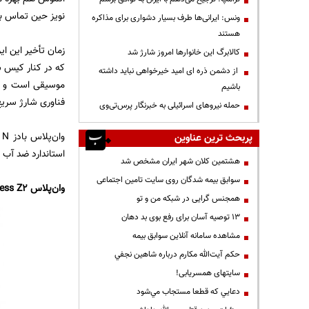
نویز حین تماس به
ونس: ایرانی‌ها طرف بسیار دشواری برای مذاکره
هستند
کالابرگ این خانوارها امروز شارژ شد
از دشمن ذره ای امید خیرخواهی نباید داشته
موسیقی است و قط
باشیم
فناوری شارژ سریع است به گونه‌ای که با ۱۰ دقیقه شارژ می‌ت
حمله نیروهای اسرائیلی به خبرنگار پرس‌تی‌وی
و
پربحث ترین عناوین
استاندارد ضد آب و گرد و غبار IP55 هم بهره می‌برد که برای یک
هشتمین کلان شهر ایران مشخص شد
سوابق بیمه شدگان روی سایت تامین اجتماعی
وان‌پلاس Bullets Wireless Z2
همجنس گرایی در شبکه من و تو
13 توصیه آسان برای رفع بوی بد دهان
مشاهده سامانه آنلاين سوابق بیمه
حكم آيت‌الله مكارم درباره شاهين نجفي
سایتهای همسریابی!
دعايي كه قطعا مستجاب مي‌شود