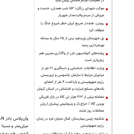
در معیشت مردم مشکلی پیش نیاید
موکب شهدای رزکان؛ ۱۵۲ شب همدلی، خدمت و
میزبانی از مردم ولایت‌مدار شهریار
رویترز: هشدار صریح ایران خطر شروع جنگ را
متوقف کرد
پل شهرستان پل‌سفید پس از ۲۵ سال به مرحله
بهره‌برداری رسید
پیامدهای کنوانسیون خزر از واگذاری بحرین هم
زیان‌بارتر است
وزارت اطلاعات: شناسایی و دستگیری ۲۱ نفر از
مزدوران مرتبط با سازمان جاسوسی و تروریستی
رژیم صهیونیستی و بازداشت ۴ نفر از اعضای
باندهای مسلح شرارت و اغتشاش در استان کرمان
معامله بیش از ۴۱۳ هزار تن کالا در بازار فیزیکی
بورس کالا / حراج باز و پتروشیمی پیشران ارزش
معاملات روز شدند
شکنجه رئیس بیمارستان کمال عدوان غزه در زندان
میلی‌متر و نسبتا
رژیم صهیونیستی
اتموس هم بهره می
ترامپ: ترجیح می‌دهم با ایران به توافق برسم