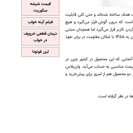
قیمت شیشه
سکوریت
لاس بادز N و Bullets Wireless Z2 هر دو برای یک هدف ساخته شده‌اند و حتی کلی قابلیت
می، آن‌ها را از یکدیگر متمایز می‌کند. وان‌پلاس بادز N یک ایربادز است که درون گوش قرار می‌گیرد و هیچ
فیلم آپنه خواب
با یک سیم، دور گردن کاربر قرار می‌گیرد اما همچنان مبتنی
درمان قطعی خروپف
بر بلوتوث است. هر دو محصول هم از یک سری قابلیت مشابه بهره می‌برند که از جمله آن‌ها می‌توان به IP55 با امکان مقاومت در برابر نفوذ
در خواب
لیزر فوتونا
د گرفت. از آنجایی که این محصول در کشور چین در
تیار نداریم ولی با تبدیل واحد، به ۳۱ دلار می‌رسیم که قیمت مناسبی به حساب می‌آید. وان‌پلاس
آبی. هر دو محصول هم از امروز برای پیش‌خرید و
ها در نظر گرفته است.