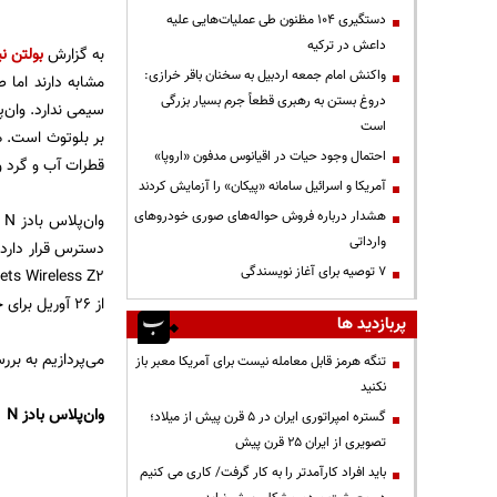
دستگیری ۱۰۴ مظنون طی عملیات‌هایی علیه
داعش در ترکیه
به گزارش
بولتن نی
واکنش امام جمعه اردبیل به سخنان باقر خرازی:
دروغ بستن به رهبری قطعاً جرم بسیار بزرگی
است
احتمال وجود حیات در اقیانوس مدفون «اروپا»
قطرات آب و گرد و خاک، طول عمر باتری ۰
آمریکا و اسرائیل سامانه «پیکان» را آزمایش کردند
هشدار درباره فروش حواله‌های صوری خودروهای
وارداتی
۷ توصیه برای آغاز نویسندگی
از ۲۶ آوریل برای خرید در دسترس قرار خواهند گرفت.
پربازدید ها
می‌پردازیم به برر
تنگه هرمز قابل معامله نیست برای آمریکا معبر باز
نکنید
وان‌پلاس بادز N
گستره امپراتوری ایران در ۵ قرن پیش از میلاد؛
تصویری از ایران ۲۵ قرن پیش
باید افراد کارآمدتر را به کار گرفت/ کاری می کنیم