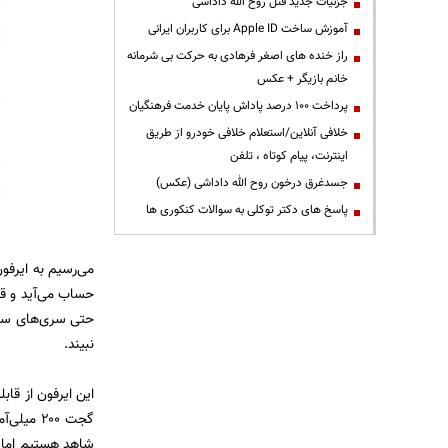
جزئیات جدید قتل روح الله داداشی
آموزش ساخت Apple ID برای کاربران ایرانی
راز خنده های اصغر فرهادی به حرکت بی شرمانه
خانم بازیگر + عکس
پرداخت ۱۰۰ درصد پاداش پایان خدمت فرهنگیان
خلافی آنلاین/استعلام خلافی خودرو از طریق
اینترنت، پیام کوتاه ، تلفن
جسدغرق درخون روح الله داداشی (عکس)
پاسخ های دکتر توکلی به سوالات کنکوری ها
حتی سری‌های سیل
نبیند.
این ایرفون از قا