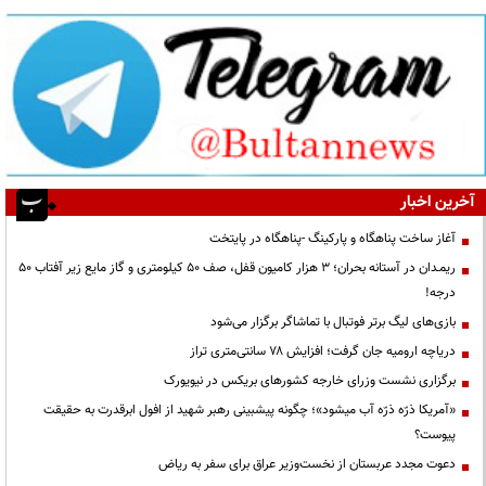
آخرین اخبار
آغاز ساخت پناهگاه و پارکینگ -پناهگاه در پایتخت
ریمـدان در آستانه بحران؛ ۳ هزار کامیون قفل، صف ۵۰ کیلومتری و گاز مایع زیر آفتاب ۵۰
درجه!
بازی‌های لیگ برتر فوتبال با تماشاگر برگزار می‌شود
دریاچه ارومیه جان گرفت؛ افزایش ۷۸ سانتی‌متری تراز
برگزاری نشست وزرای خارجه کشورهای بریکس در نیویورک
«آمریکا ذرّه ذرّه آب میشود»؛ چگونه پیشبینی رهبر شهید از افول ابرقدرت به حقیقت
پیوست؟
دعوت مجدد عربستان از نخست‌وزیر عراق برای سفر به ریاض