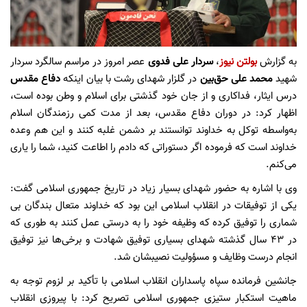
به گزارش
بولتن نیوز
،
سردار علی فدوی
عصر امروز در مراسم سالگرد سردار
شهید
محمد علی حق‌بین
در گلزار شهدای رشت با بیان اینکه
دفاع مقدس
درس ایثار، فداکاری و از جان خود گذشتی برای اسلام و وطن بوده است،
اظهار کرد: در دوران دفاع مقدس، بعد از مدت کمی رزمندگان اسلام
به‌واسطه توکل به خداوند توانستند بر دشمن غلبه کنند و این هم وعده
خداوند است که فرموده اگر دستوراتی که دادم را اطاعت کنید، شما را یاری
می‌کنم.
وی با اشاره به حضور شهدای بسیار زیاد در تاریخ جمهوری اسلامی گفت:
یکی از توفیقات در انقلاب اسلامی این بود که خداوند متعال بندگان بی
شماری را توفیق کرده که وظیفه خود را به درستی عمل کنند به طوری که
در ۴۳ سال گذشته شهدای بسیاری توفیق شهادت و برخی‌ها نیز توفیق
انجام درست وظایف و مسؤولیت نصیبشان شد.
جانشین فرمانده سپاه پاسداران انقلاب اسلامی با تأکید بر لزوم توجه به
ماهیت استکبار ستیزی جمهوری اسلامی تصریح کرد: با پیروزی انقلاب