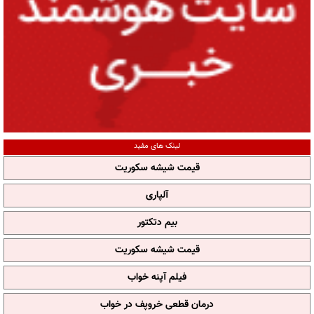
لینک های مفید
قیمت شیشه سکوریت
آلپاری
بیم دتکتور
قیمت شیشه سکوریت
فیلم آپنه خواب
درمان قطعی خروپف در خواب