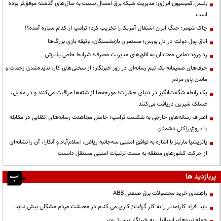
رئیس کمیسیون انرژی: مدیریت شبکه برق امسال نسبت به سال‌های گذشته موفق‌تر بوده
است
چاک شومر: جنگ ایران اشتغال آمریکا را تخریب کرد؛ ترامپ از کدام سیاره آمده؟!
اتاق پول دولت در دل بورس؛ مستمری بازنشستگان، وثیقه بازی بزرگ‌ها
رد ورود تمامی معتادان به اتاق‌های مدیریت مصرف؛ شرایط خاص پذیرش
حرف‌های صمیمانه یک تیم رسانه‌ای در روز خبرنگار؛ از سختی‌های کار، ندیده‌شدن زحمات و
ماندن پای مردم
یک رابطه شگفت‌انگیز در دنیای حشرات؛ مورچه‌ها از شته‌ها مراقبت می‌کنند و در مقابل،
عسلک شیرین دریافت می‌کنند
اعتراف رسانه‌های خارجی به شکست ترامپ؛ حاصل مجاهدت رسانه‌های انقلابی در مقابله
با دروغ‌پراکنی دشمنان
پاتریشیا مارینز با اشاره به توافق امنیتی سه‌جانبه ریاض، اسلام‌آباد و آنکارا، آن را نشانه‌ای
از حرکت کشورهای منطقه به سمت ترتیبات امنیتی مستقل دانست
پربازدید ها
راهنمای خرید محصولات برق صنعتی ABB
باید افراد کارآمدتر را به کار گرفت/ کاری می کنیم در معیشت مردم مشکلی پیش نیاید
حمله نیروهای اسرائیلی به خبرنگار پرس‌تی‌وی