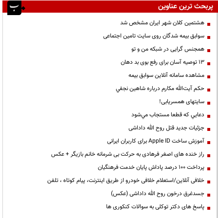
پربحث ترین عناوین
هشتمین کلان شهر ایران مشخص شد
سوابق بیمه شدگان روی سایت تامین اجتماعی
همجنس گرایی در شبکه من و تو
13 توصیه آسان برای رفع بوی بد دهان
مشاهده سامانه آنلاين سوابق بیمه
حكم آيت‌الله مكارم درباره شاهين نجفي
سایتهای همسریابی!
دعايي كه قطعا مستجاب مي‌شود
جزئیات جدید قتل روح الله داداشی
آموزش ساخت Apple ID برای کاربران ایرانی
راز خنده های اصغر فرهادی به حرکت بی شرمانه خانم بازیگر + عکس
پرداخت ۱۰۰ درصد پاداش پایان خدمت فرهنگیان
خلافی آنلاین/استعلام خلافی خودرو از طریق اینترنت، پیام کوتاه ، تلفن
جسدغرق درخون روح الله داداشی (عکس)
پاسخ های دکتر توکلی به سوالات کنکوری ها