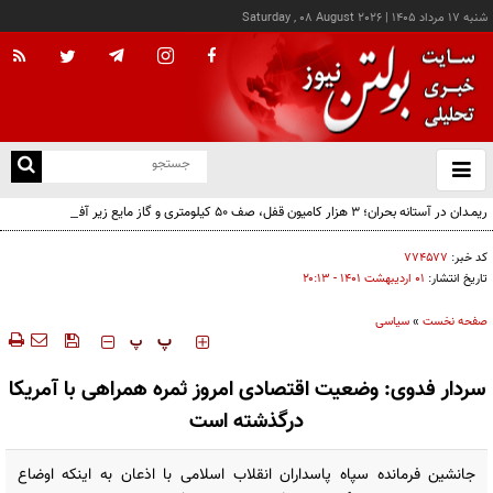
شنبه ۱۷ مرداد ۱۴۰۵
|
Saturday , 08 August 2026
از
و
ته
ریمـدان در آستانه بحران؛ ۳ هزار کامیون قفل، صف ۵۰ کیلومتری و گاز مایع زیر آفتاب ۵۰
ن
درجه!
نو
کد خبر:
۷۷۴۵۷۷
تاریخ انتشار:
۰۱ ارديبهشت ۱۴۰۱ - ۲۰:۱۳
صفحه نخست
»
سیاسی
‍‍‍ پ
پ
سردار فدوی: وضعیت اقتصادی امروز ثمره همراهی با آمریکا
درگذشته است
جانشین فرمانده سپاه پاسداران انقلاب اسلامی با اذعان به اینکه اوضاع