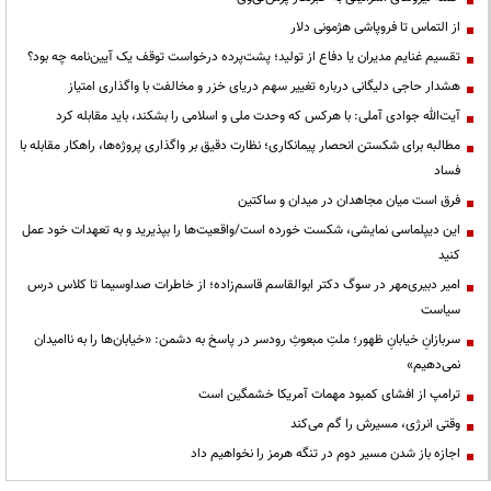
از التماس تا فروپاشی هژمونی دلار
تقسیم غنایم مدیران یا دفاع از تولید؛ پشت‌پرده درخواست توقف یک آیین‌نامه چه بود؟
هشدار حاجی دلیگانی درباره تغییر سهم دریای خزر و مخالفت با واگذاری امتیاز
آیت‌الله جوادی آملی: با هرکس که وحدت ملی و اسلامی را بشکند، باید مقابله کرد
مطالبه برای شکستن انحصار پیمانکاری؛ نظارت دقیق بر واگذاری پروژه‌ها، راهکار مقابله با
فساد
فرق است میان مجاهدان در میدان و ساکتین
این دیپلماسی نمایشی، شکست خورده است/واقعیت‌ها را بپذیرید و به تعهدات خود عمل
کنید
امیر دبیری‌مهر در سوگ دکتر ابوالقاسم قاسم‌زاده؛ از خاطرات صداوسیما تا کلاس درس
سیاست
سربازانِ خیابانِ ظهور؛ ملتِ مبعوثِ رودسر در پاسخ به دشمن: «خیابان‌ها را به ناامیدان
نمی‌دهیم»
ترامپ از افشای کمبود مهمات آمریکا خشمگین است
وقتی انرژی، مسیرش را گم می‌کند
اجازه باز شدن مسیر دوم در تنگه هرمز را نخواهیم داد