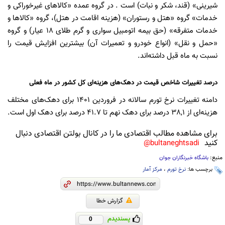
شیرینی» (قند، شکر و نبات) است . در گروه عمده «کالا‌های غیرخوراکی و
خدمات» گروه «هتل و رستوران» (هزینه اقامت در هتل)، گروه «کالا‌ها و
خدمات متفرقه» (حق بیمه اتومبیل سواری و گرم طلای ١٨ عیار) و گروه
«حمل و نقل» (انواع خودرو و تعمیرات آن) بیشترین افزایش قیمت را
نسبت به ماه قبل داشته‌اند.
درصد تغییرات شاخص قیمت در دهک‌های هزینه‌ای کل کشور در ماه فعلی
دامنه تغییرات نرخ تورم سالانه در فروردین ١٤٠١ برای دهک‌های مختلف
هزینه‌ای از ٣٨,١ درصد برای دهک نهم تا ٤١.٧ درصد برای دهک اول است.
برای مشاهده مطالب اقتصادی ما را در کانال بولتن اقتصادی دنبال
کنید
bultaneghtsadi@
منبع:
باشگاه خبرنگاران جوان
برچسب ها:
نرخ تورم
،
مرکز آمار
گزارش خطا
پسندیدم
0