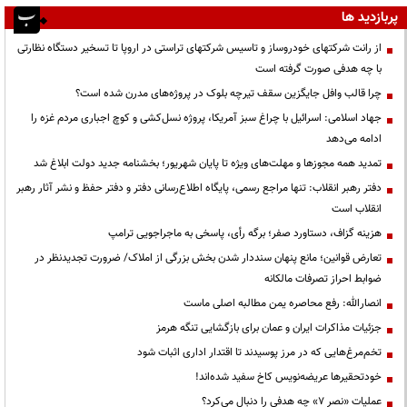
پربازدید ها
از رانت‌ شرکتهای خودروساز و تاسیس شرکتهای تراستی در اروپا تا تسخیر دستگاه نظارتی
با چه هدفی صورت گرفته است
چرا قالب وافل جایگزین سقف تیرچه بلوک در پروژه‌های مدرن شده است؟
جهاد اسلامی: اسرائیل با چراغ سبز آمریکا، پروژه نسل‌کشی و کوچ اجباری مردم غزه را
ادامه می‌دهد
تمدید همه مجوزها و مهلت‌های ویژه تا پایان شهریور؛ بخشنامه جدید دولت ابلاغ شد
دفتر رهبر انقلاب: تنها مراجع رسمی، پایگاه اطلاع‌رسانی دفتر و دفتر حفظ و نشر آثار رهبر
انقلاب است
هزینه گزاف، دستاورد صفر؛ برگه رأی، پاسخی به ماجراجویی ترامپ
تعارض قوانین؛ مانع پنهان سنددار شدن بخش بزرگی از املاک/ ضرورت تجدیدنظر در
ضوابط احراز تصرفات مالکانه
انصارالله: رفع محاصره یمن مطالبه اصلی ماست
جزئیات مذاکرات ایران و عمان برای بازگشایی تنگه هرمز
تخم‌مرغ‌هایی که در مرز پوسیدند تا اقتدار اداری اثبات شود
خودتحقیرها عریضه‌نویس کاخ سفید شده‌اند!
عملیات «نصر ۷» چه هدفی را دنبال می‌کرد؟