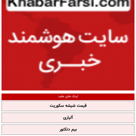
لینک های مفید
قیمت شیشه سکوریت
آلپاری
بیم دتکتور