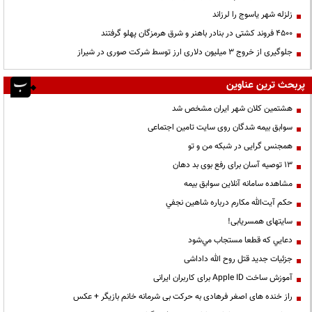
زلزله شهر یاسوج را لرزاند
۴۵۰۰ فروند کشتی در بنادر باهنر و شرق هرمزگان پهلو گرفتند
جلوگیری از خروج ۳ میلیون دلاری ارز توسط شرکت صوری در شیراز
پربحث ترین عناوین
هشتمین کلان شهر ایران مشخص شد
سوابق بیمه شدگان روی سایت تامین اجتماعی
همجنس گرایی در شبکه من و تو
13 توصیه آسان برای رفع بوی بد دهان
مشاهده سامانه آنلاين سوابق بیمه
حكم آيت‌الله مكارم درباره شاهين نجفي
سایتهای همسریابی!
دعايي كه قطعا مستجاب مي‌شود
جزئیات جدید قتل روح الله داداشی
آموزش ساخت Apple ID برای کاربران ایرانی
راز خنده های اصغر فرهادی به حرکت بی شرمانه خانم بازیگر + عکس