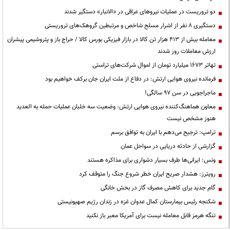
دو تروریست در عملیات نیروهای عراقی در «الانبار» دستگیر شدند
دستگیری ۸ نفر از اشرار مسلح شاخص و مرتبطین گروهک‌های تروریستی
معامله بیش از ۴۱۳ هزار تن کالا در بازار فیزیکی بورس کالا / حراج باز و پتروشیمی پیشران
ارزش معاملات روز شدند
تهاتر ۱۶۷۳ میلیارد تومان از اموال شرکت‌های تراستی
فرمانده نیروی هوایی ارتش: در دفاع از ملت ایران جان برکف خواهیم بود
ماجراجویی در سن ۹۷ سالگی!
معاون هماهنگ‌کننده نیروی هوایی ارتش: وضعیت سه خلبان عملیات حمله به العدید
هنوز مشخص نیست
ترامپ: ترجیح می‌دهم با ایران به توافق برسم
گزارشی از حادثه دریایی در سواحل عمان
ونس: ایرانی‌ها طرف بسیار دشواری برای مذاکره هستند
رویترز: هشدار صریح ایران خطر شروع جنگ را متوقف کرد
گام جدید برای کاهش مصرف گاز در بخش خانگی
شکنجه رئیس بیمارستان کمال عدوان غزه در زندان رژیم صهیونیستی
تنگه هرمز قابل معامله نیست برای آمریکا معبر باز نکنید