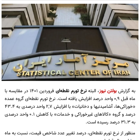
به گزارش
بولتن نیوز
، البته
نرخ تورم نقطه‌ای
فروردین ١٤٠١ در مقایسه با
ماه قبل ٠,٩ واحد درصد افزایش یافته است. نرخ تورم نقطه‌ای گروه عمده
«خوراکی‌ها، آشامیدنی­ها و دخانیات» با افزایش ٢,٧ واحد درصدی به ٤٣.٤
درصد و گروه «کالا‌های غیرخوراکی و خدمات» با کاهش ٠.١ واحد درصدی
به ٣١.٣ درصد رسیده است.
منظور از نرخ تورم نقطه‌ای، درصد تغییر عدد شاخص قیمت، نسبت به ماه