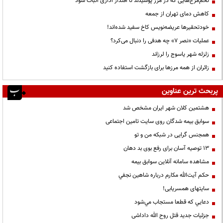
تخم‌مرغ‌هایی که در مرز پوسیدند تا اقتدار اداری اثبات شود
کاهش دمای تهران از جمعه
خودتحقیرها عریضه‌نویس کاخ سفید شده‌اند!
عملیات «نصر ۷» چه هدفی را دنبال می‌کرد؟
زلزله شهر یاسوج را لرزاند
زائران از همه مرزها برای بازگشت استفاده کنید
پربحث ترین عناوین
هشتمین کلان شهر ایران مشخص شد
سوابق بیمه شدگان روی سایت تامین اجتماعی
همجنس گرایی در شبکه من و تو
13 توصیه آسان برای رفع بوی بد دهان
مشاهده سامانه آنلاين سوابق بیمه
حكم آيت‌الله مكارم درباره شاهين نجفي
سایتهای همسریابی!
دعايي كه قطعا مستجاب مي‌شود
جزئیات جدید قتل روح الله داداشی