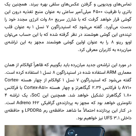
تماس‌های ویدیویی و گرفتن عکس‌های سلفی بهره ببرند. همچنین یک
باتری با ظرفیت ۴۵۰۰ میلی‌آمپر ساعتی به عنوان منبع تغذیه درون این
گوشی قرار خواهد گرفت که با شارژر سریع ۸۰ وات انرژی مجدد خود را
بدست می‌آورد. گفته می‌شود که اسنپدراگون ۷ نسل ۱ به عنوان قلب
تپنده‌ی این گوشی هوشمند در نظر گرفته شده که با این حساب می‌توان
اوپو رینو ۸ را به عنوان اولین گوشی هوشمند مجهز به این تراشه‌ی
میان‌رده به کاربران معرفی کرد.
در مورد این تراشه‌ی جدید میان‌رده باید بگوییم که ظاهراً کوالکام از همان
معماری ARM استفاده شده در اسنپدراگون ۸ نسل ۱ استفاده کرده است.
گفته می‌شود که اسنپدراگون ۷ نسل ۱ کوالکام از چهار هسته Cortex-
A710 با فرکانس ۲.۳۶ گیگاهرتز و چهار هسته Cortex-A510 با فرکانس
۱.۸۰ گیگاهرتز تشکیل خواهد شد. همچنین این SoC، یک تراشه ۴
نانومتری خواهد بود که مجهز به پردازنده‌ی گرافیکی Adreno 662 است.
در کنار این پردازنده احتمالاً ما شاهد حافظه‌ی رم LPDDR5 و حافظه‌ی
داخلی UFS 3.1 نیز خواهیم بود.