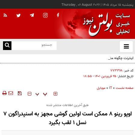
پنجشنبه ۱۵ مرداد ۱۴۰۵
|
Thursday , 06 August 2026
از
و
ته
اینترنت چگونه مفهوم کودکی را دگرگون کرد؟
ن
نو
کد خبر:
۷۷۳۳۶۸
تاریخ انتشار:
۲۵ فروردين ۱۴۰۱ - ۱۸:۵۵
صفحه نخست
»
IT
»
موبایل
‍‍‍ پ
پ
طبق آخرین اطلاعات منتشر شده
اوپو رینو ۸ ممکن است اولین گوشی مجهز به اسنپدراگون ۷
نسل ۱ لقب بگیرد