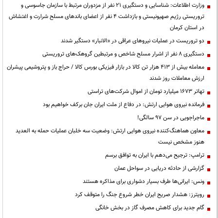
وزارت اطلاعات: شناسایی و دستگیری ۲۱ نفر از مزدوران مرتبط با سازمان جاسوسی و
تروریستی رژیم صهیونیستی و بازداشت ۴ نفر از اعضای باندهای مسلح شرارت و اغتشاش
در استان کرمان
دو تروریست در عملیات نیروهای عراقی در «الانبار» دستگیر شدند
دستگیری ۸ نفر از اشرار مسلح شاخص و مرتبطین گروهک‌های تروریستی
معامله بیش از ۴۱۳ هزار تن کالا در بازار فیزیکی بورس کالا / حراج باز و پتروشیمی پیشران
ارزش معاملات روز شدند
تهاتر ۱۶۷۳ میلیارد تومان از اموال شرکت‌های تراستی
فرمانده نیروی هوایی ارتش: در دفاع از ملت ایران جان برکف خواهیم بود
ماجراجویی در سن ۹۷ سالگی!
معاون هماهنگ‌کننده نیروی هوایی ارتش: وضعیت سه خلبان عملیات حمله به العدید
هنوز مشخص نیست
ترامپ: ترجیح می‌دهم با ایران به توافق برسم
گزارشی از حادثه دریایی در سواحل عمان
ونس: ایرانی‌ها طرف بسیار دشواری برای مذاکره هستند
رویترز: هشدار صریح ایران خطر شروع جنگ را متوقف کرد
گام جدید برای کاهش مصرف گاز در بخش خانگی