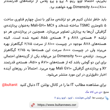
بگیریم، احتمالاً اوپو رینو ۸ پرو و پرو پلاس از تراشه‌های قدرتمندتر
Dimensity 8000/8100 بهره خواهند برد.
باید خاطر نشان کنیم هر دو تراشه‌ی مذکور با نسل چهارم فناوری ساخت
۵ نانومتری TSMC ساخته شده‌اند و Mali-G610 MC6 به‌عنوان پردازنده‌ی
گرافیکی آن‌ها به پردازش تصاویر می‌پردازد. همچنین در پردازنده‌ی هر دو
تراشه ۴ هسته‌ی A78 و ۴ هسته‌ی A55 تعبیه شده است. البته
هسته‌های A78 موجود در چیپست ۸۱۰۰ از سرعت ۲/۸۵ گیگاهرتز بهره
می‌برند ولی در چیپست ۸۰۰۰ سرعت این هسته‌ها به ۲/۷۵ گیگاهرتز
می‌رسد. تراشه‌ی Dimensity 9000 نیز می‌تواند یکی از گزینه‌های احتمالی
برای این دو گوشی باشد که از هسته‌های A710 و A510، هسته‌ی قدرتمند
X2 و پردازنده‌ی گرافیکی Mali G710 بهره می‌برد. احتمالاً در روزهای آینده
اخبار دقیق‌تری در این مورد منتشر می‌شود.
برای مشاهده مطالب IT ما را در کانال بولتن IT دنبال کنید
bultanit@
منبع:
دی جی کالا مگ
برچسب ها:
گوشی هوشمند
،
اوپو
،
اوپو رینو 8