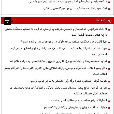
شکنجه رئیس بیمارستان کمال عدوان غزه در زندان رژیم صهیونیستی
تنگه هرمز قابل معامله نیست برای آمریکا معبر باز نکنید
پربازدید ها
از رانت‌ شرکتهای خودروساز و تاسیس شرکتهای تراستی در اروپا تا تسخیر دستگاه نظارتی
با چه هدفی صورت گرفته است
چرا قالب وافل جایگزین سقف تیرچه بلوک در پروژه‌های مدرن شده است؟
جهاد اسلامی: اسرائیل با چراغ سبز آمریکا، پروژه نسل‌کشی و کوچ اجباری مردم غزه را
ادامه می‌دهد
تمدید همه مجوزها و مهلت‌های ویژه تا پایان شهریور؛ بخشنامه جدید دولت ابلاغ شد
دفتر رهبر انقلاب: تنها مراجع رسمی، پایگاه اطلاع‌رسانی دفتر و دفتر حفظ و نشر آثار رهبر
انقلاب است
هزینه گزاف، دستاورد صفر؛ برگه رأی، پاسخی به ماجراجویی ترامپ
تعارض قوانین؛ مانع پنهان سنددار شدن بخش بزرگی از املاک/ ضرورت تجدیدنظر در
ضوابط احراز تصرفات مالکانه
انصارالله: رفع محاصره یمن مطالبه اصلی ماست
جزئیات مذاکرات ایران و عمان برای بازگشایی تنگه هرمز