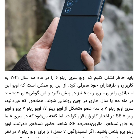
باید خاطر نشان کنیم که اوپو سری رینو ۶ را در ماه مه سال ۲۰۲۱ به
کاربران و طرفداران خود معرفی کرد. از این رو ممکن است که اوپو این
استراتژی را برای سری رینو ۸ نیز در پیش بگیرد و این گوشی‌های هوشمند
در ماه مه یا سال جاری در چین رونمایی شوند. همانطور که می‌دانید،
سری اوپو رینو ۷ با سه عضو متشکل از اوپو رینو ۷، اوپو رینو ۷ پرو و اوپو
رینو ۷ SE در اختیار کاربران قرار گرفت. اما گفته می‌شود که در سری ۸ ما
به جای نسخه‌ی مقرون‌به‌صرفه‌ SE، شاهد حضور نسخه‌ی قدرتمند اوپو
رینو پرو پلاس باشیم. اگر اسنپدراگون ۷ نسل ۱ را برای اوپو رینو ۸ در نظر