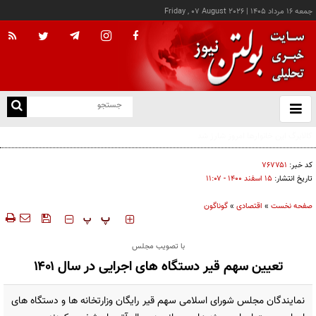
جمعه ۱۶ مرداد ۱۴۰۵
|
Friday , 07 August 2026
از
و
ته
درخواست شرکت گاز مازندران برای آمادگی مشترکان دربرابر زمستان
ن
نو
کد خبر:
۷۶۷۷۵۱
تاریخ انتشار:
۱۵ اسفند ۱۴۰۰ - ۱۱:۰۷
صفحه نخست
»
اقتصادی
»
گوناگون
‍‍‍ پ
پ
با تصویب مجلس
تعیین سهم قیر دستگاه های اجرایی در سال ۱۴۰۱
نمایندگان مجلس شورای اسلامی سهم قیر رایگان وزارتخانه ها و دستگاه های