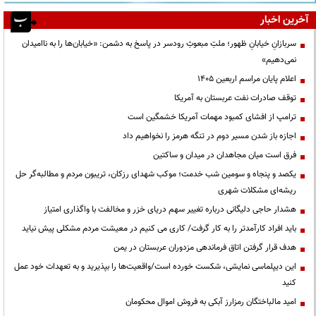
آخرین اخبار
سربازانِ خیابانِ ظهور؛ ملتِ مبعوثِ رودسر در پاسخ به دشمن: «خیابان‌ها را به ناامیدان
نمی‌دهیم»
اعلام پایان مراسم اربعین ۱۴۰۵
توقف صادرات نفت عربستان به آمریکا
ترامپ از افشای کمبود مهمات آمریکا خشمگین است
اجازه باز شدن مسیر دوم در تنگه هرمز را نخواهیم داد
فرق است میان مجاهدان در میدان و ساکتین
یکصد و پنجاه و سومین شب خدمت؛ موکب شهدای رزکان، تریبون مردم و مطالبه‌گر حل
ریشه‌ای مشکلات شهری
هشدار حاجی دلیگانی درباره تغییر سهم دریای خزر و مخالفت با واگذاری امتیاز
باید افراد کارآمدتر را به کار گرفت/ کاری می کنیم در معیشت مردم مشکلی پیش نیاید
هدف قرار گرفتن اتاق‌ فرماندهی مزدوران عربستان در یمن
این دیپلماسی نمایشی، شکست خورده است/واقعیت‌ها را بپذیرید و به تعهدات خود عمل
کنید
امید مالباختگان رمزارز آبکی به فروش اموال محکومان