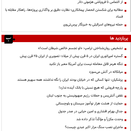
از التماس تا فروپاشی هژمونی دلار
مطالبه برای شکستن انحصار پیمانکاری؛ نظارت دقیق بر واگذاری پروژه‌ها، راهکار مقابله با
فساد
حمله نیروهای اسرائیلی به خبرنگار پرس‌تی‌وی
پربازدید ها
تشخیص روان‌شناختی ترامپ: «او تجسم خالص شیطان است!»
گستره امپراتوری ایران در ۵ قرن پیش از میلاد؛ تصویری از ایران ۲۵ قرن پیش
تنگه هرمز قابل معامله نیست برای آمریکا معبر باز نکنید
میانکاله در آتش می‌سوزد
پزشکیان: تنها کسانی که در خیابان بودند ایران را نگه نداشتند همه سهیم هستند
پارچه فروشی که هیچ نسبتی با بانک آینده ندارد!
نقض آتش‌بس و حملات رژیم صهیونیستی به جنوب لبنان
حمایت از هشت هزار نوآموز سیستان و بلوچستانی
جدال بهرام افشاری و امین حیایی در صدر جدول
وحدت مکرّراً و مؤکّداً تذکر داده شد
ماجرای نصب سنگ مزار اکبر عبدی چیست؟