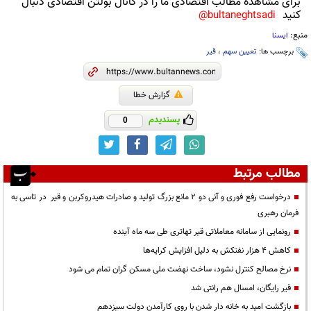
برای مشاهده مطالب اقتصادی ما را در کانال بولتن اقتصادی دنبال
کنید
bultaneghtsadi@
منبع:
ایسنا
برچسب ها:
تعیین سهم
،
قیر
گزارش خطا
پسندیدم
0
مطالب مرتبط
درخواست رفع فوری و آنی دو ۲ مانع بزرگ تولید و صادرات هیدروکربن و قیر در تاسی به
فرمان رهبری
رونمایی از سامانه معاملاتی قیر تهاتری طی سه ماه آینده
کاهش ۴ هزار نفتکش به دلیل افزایش کرایه‌ها
نرخ مصالح کنترل نشود، ساخت نهضت ملی مسکن گران تمام می شود
قیر رایگان، امسال هم رانتی شد
بازگشت امید به خانه دار شدن با روی کارآمدن دولت سیزدهم