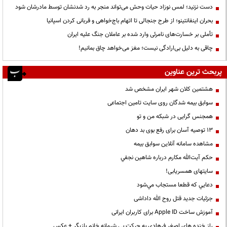
دست نزنید؛ لمس نوزاد حیات وحش می‌تواند منجر به رد شدنشان توسط مادرشان شود
بحران اینفانتینو؛ از طرح جنجالی تا اتهام باج‌خواهی و قربانی کردن اسپانیا
تأملی بر خسارت‌های نامرئی وارد شده بر عاملان جنگ علیه ایران
چاقی به دلیل بی‌ارادگی نیست؛ مغز می‌خواهد چاق بمانیم!
پربحث ترین عناوین
هشتمین کلان شهر ایران مشخص شد
سوابق بیمه شدگان روی سایت تامین اجتماعی
همجنس گرایی در شبکه من و تو
13 توصیه آسان برای رفع بوی بد دهان
مشاهده سامانه آنلاين سوابق بیمه
حكم آيت‌الله مكارم درباره شاهين نجفي
سایتهای همسریابی!
دعايي كه قطعا مستجاب مي‌شود
جزئیات جدید قتل روح الله داداشی
آموزش ساخت Apple ID برای کاربران ایرانی
راز خنده های اصغر فرهادی به حرکت بی شرمانه خانم بازیگر + عکس