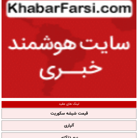
لینک های مفید
قیمت شیشه سکوریت
آلپاری
بیم دتکتور