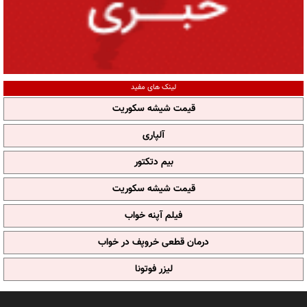
لینک های مفید
قیمت شیشه سکوریت
آلپاری
بیم دتکتور
قیمت شیشه سکوریت
فیلم آپنه خواب
درمان قطعی خروپف در خواب
لیزر فوتونا