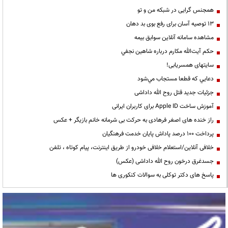
همجنس گرایی در شبکه من و تو
13 توصیه آسان برای رفع بوی بد دهان
مشاهده سامانه آنلاين سوابق بیمه
حكم آيت‌الله مكارم درباره شاهين نجفي
سایتهای همسریابی!
دعايي كه قطعا مستجاب مي‌شود
جزئیات جدید قتل روح الله داداشی
آموزش ساخت Apple ID برای کاربران ایرانی
راز خنده های اصغر فرهادی به حرکت بی شرمانه خانم بازیگر + عکس
پرداخت ۱۰۰ درصد پاداش پایان خدمت فرهنگیان
خلافی آنلاین/استعلام خلافی خودرو از طریق اینترنت، پیام کوتاه ، تلفن
جسدغرق درخون روح الله داداشی (عکس)
پاسخ های دکتر توکلی به سوالات کنکوری ها