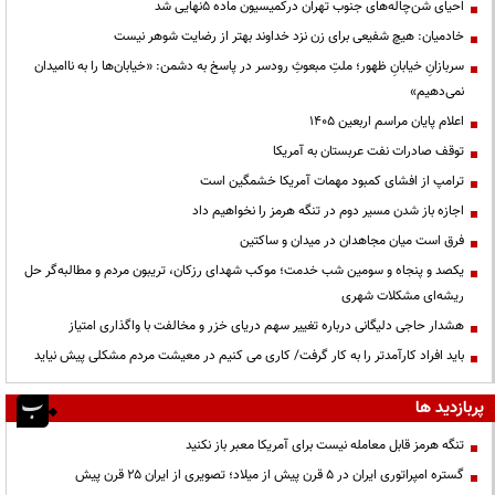
احیای شن‌چاله‌های جنوب تهران درکمیسیون ماده ۵نهایی شد
خادمیان: هیچ شفیعی برای زن نزد خداوند بهتر از رضایت شوهر نیست
سربازانِ خیابانِ ظهور؛ ملتِ مبعوثِ رودسر در پاسخ به دشمن: «خیابان‌ها را به ناامیدان
نمی‌دهیم»
اعلام پایان مراسم اربعین ۱۴۰۵
توقف صادرات نفت عربستان به آمریکا
ترامپ از افشای کمبود مهمات آمریکا خشمگین است
اجازه باز شدن مسیر دوم در تنگه هرمز را نخواهیم داد
فرق است میان مجاهدان در میدان و ساکتین
یکصد و پنجاه و سومین شب خدمت؛ موکب شهدای رزکان، تریبون مردم و مطالبه‌گر حل
ریشه‌ای مشکلات شهری
هشدار حاجی دلیگانی درباره تغییر سهم دریای خزر و مخالفت با واگذاری امتیاز
باید افراد کارآمدتر را به کار گرفت/ کاری می کنیم در معیشت مردم مشکلی پیش نیاید
پربازدید ها
تنگه هرمز قابل معامله نیست برای آمریکا معبر باز نکنید
گستره امپراتوری ایران در ۵ قرن پیش از میلاد؛ تصویری از ایران ۲۵ قرن پیش