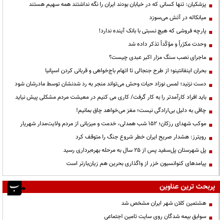
پزشکیان: تنها کسانی که در خیابان بودند ایران را نگه نداشتند همه سهیم هستند
میانکاله در آتش می‌سوزد
پارچه فروشی که هیچ نسبتی با بانک آینده ندارد!
وحدت مکرّراً و مؤکّداً تذکر داده شد
ماجرای نصب سنگ مزار اکبر عبدی چیست؟
بحران اینفانتینو؛ از طرح جنجالی تا اتهام باج‌خواهی و قربانی کردن اسپانیا
دست نزنید؛ لمس نوزاد حیات وحش می‌تواند منجر به رد شدنشان توسط مادرشان شود
باید افراد کارآمدتر را به کار گرفت/ کاری می کنیم در معیشت مردم مشکلی پیش نیاید
چاقی به دلیل بی‌ارادگی نیست؛ مغز می‌خواهد چاق بمانیم!
موکب شهدای رزکان؛ ۱۵۲ شب همدلی، خدمت و میزبانی از مردم ولایت‌مدار شهریار
رویترز: هشدار صریح ایران خطر شروع جنگ را متوقف کرد
پل شهرستان پل‌سفید پس از ۲۵ سال به مرحله بهره‌برداری رسید
پیامدهای کنوانسیون خزر از واگذاری بحرین هم زیان‌بارتر است
پربحث ترین عناوین
هشتمین کلان شهر ایران مشخص شد
سوابق بیمه شدگان روی سایت تامین اجتماعی