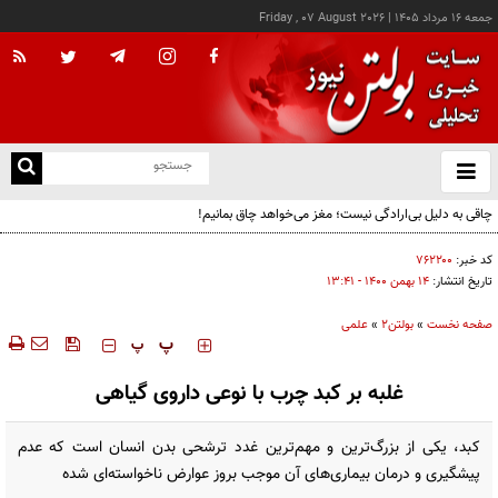
جمعه ۱۶ مرداد ۱۴۰۵
|
Friday , 07 August 2026
از
و
ته
چاقی به دلیل بی‌ارادگی نیست؛ مغز می‌خواهد چاق بمانیم!
ن
نو
کد خبر:
۷۶۲۲۰۰
تاریخ انتشار:
۱۴ بهمن ۱۴۰۰ - ۱۳:۴۱
صفحه نخست
»
بولتن2
»
علمی
‍‍‍ پ
پ
غلبه بر کبد چرب با نوعی داروی گیاهی
کبد، یکی از بزرگ‌ترین و مهم‌ترین غدد ترشحی بدن انسان است که عدم
پیشگیری و درمان بیماری‌های آن موجب بروز عوارض ناخواسته‌ای شده