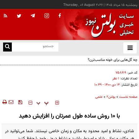
پنجشنبه ۱۵ مرداد ۱۴۰۵
|
Thursday , 06 August 2026
از
و
ته
چه گل‌هایی برای خونه مناسب‌ترن؟
ن
نو
کد خبر:
۷۵۸۶۱۹
تعداد نظرات:
۱ نظر
تاریخ انتشار:
۱۴ دی ۱۴۰۰ - ۱۰:۴۹
صفحه نخست
»
بولتن2
»
علمی
‍‍‍ پ
پ
با ۱۰ روش ساده طول عمرتان را افزایش دهید
شادی، نشاط و امید محدود به مکان و زمان خاصی نیستند. شما می‌توانید در
هر مکان و زمانی شاد و امیدوار باشید و نشاط درونی خود را حفظ کنید...