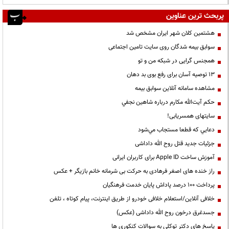
پربحث ترین عناوین
هشتمین کلان شهر ایران مشخص شد
سوابق بیمه شدگان روی سایت تامین اجتماعی
همجنس گرایی در شبکه من و تو
13 توصیه آسان برای رفع بوی بد دهان
مشاهده سامانه آنلاين سوابق بیمه
حكم آيت‌الله مكارم درباره شاهين نجفي
سایتهای همسریابی!
دعايي كه قطعا مستجاب مي‌شود
جزئیات جدید قتل روح الله داداشی
آموزش ساخت Apple ID برای کاربران ایرانی
راز خنده های اصغر فرهادی به حرکت بی شرمانه خانم بازیگر + عکس
پرداخت ۱۰۰ درصد پاداش پایان خدمت فرهنگیان
خلافی آنلاین/استعلام خلافی خودرو از طریق اینترنت، پیام کوتاه ، تلفن
جسدغرق درخون روح الله داداشی (عکس)
پاسخ های دکتر توکلی به سوالات کنکوری ها