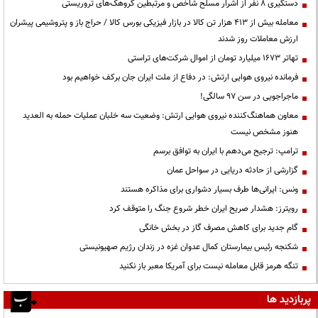
دستگیری ۸ نفر از اشرار مسلح شاخص و مرتبطین گروهک‌های تروریستی
معامله بیش از ۴۱۳ هزار تن کالا در بازار فیزیکی بورس کالا / حراج باز و پتروشیمی پیشران
ارزش معاملات روز شدند
تهاتر ۱۶۷۳ میلیارد تومان از اموال شرکت‌های تراستی
فرمانده نیروی هوایی ارتش: در دفاع از ملت ایران جان برکف خواهیم بود
ماجراجویی در سن ۹۷ سالگی!
معاون هماهنگ‌کننده نیروی هوایی ارتش: وضعیت سه خلبان عملیات حمله به العدید
هنوز مشخص نیست
ترامپ: ترجیح می‌دهم با ایران به توافق برسم
گزارشی از حادثه دریایی در سواحل عمان
ونس: ایرانی‌ها طرف بسیار دشواری برای مذاکره هستند
رویترز: هشدار صریح ایران خطر شروع جنگ را متوقف کرد
گام جدید برای کاهش مصرف گاز در بخش خانگی
شکنجه رئیس بیمارستان کمال عدوان غزه در زندان رژیم صهیونیستی
تنگه هرمز قابل معامله نیست برای آمریکا معبر باز نکنید
پربازدید ها