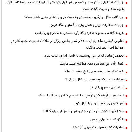
از رانت‌ شرکتهای خودروساز و تاسیس شرکتهای تراستی در اروپا تا تسخیر دستگاه نظارتی
با چه هدفی صورت گرفته است
چرا قالب وافل جایگزین سقف تیرچه بلوک در پروژه‌های مدرن شده است؟
جزئیات مذاکرات ایران و عمان برای بازگشایی تنگه هرمز
هزینه گزاف، دستاورد صفر؛ برگه رأی، پاسخی به ماجراجویی ترامپ
تعارض قوانین؛ مانع پنهان سنددار شدن بخش بزرگی از املاک/ ضرورت تجدیدنظر در
ضوابط احراز تصرفات مالکانه
تخم‌مرغ‌هایی که در مرز پوسیدند تا اقتدار اداری اثبات شود
انصارالله: رفع محاصره یمن مطالبه اصلی ماست
خودتحقیرها عریضه‌نویس کاخ سفید شده‌اند!
عملیات «نصر ۷» چه هدفی را دنبال می‌کرد؟
زلزله شهر یاسوج را لرزاند
تشخیص روان‌شناختی ترامپ: «او تجسم خالص شیطان است!»
آمریکا ویزای سفیر برزیل را باطل کرد
۴۵۰۰ فروند کشتی در بنادر باهنر و شرق هرمزگان پهلو گرفتند
۲ گزینه صنعا برای ریاض
صادرات ۱۵ محصول کشاورزی آزاد شد